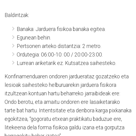
Baldintzak:
Banaka: Jarduera fisikoa banaka egitea.
Egunean behin.
Pertsonen arteko distantzia: 2 metro.
Ordutegia: 06:00-10: 00 / 20:00-23:00.
Lurrean ariketarik ez. Kutsatzea saihesteko.
Konfinamenduaren ondoren jarduerataz gozatzeko eta
lesioak saihesteko helburuarekin jarduera fisikora
itzultzean kontuan hartu beharreko jarraibideak ere:
Ondo berotu, eta amaitu ondoren ere lasaiketarako
tarte bat hartu. Intentsitate eta denbora karga pixkanaka
egokitzea, “gogoratu etxean praktikatu baduzue ere,
litekeena dela forma fisikoa galdu izana eta gorputza
berregokitu behar izatea”.