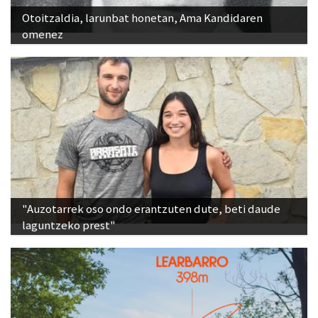
Otoitzaldia, larunbat honetan, Ama Kandidaren
omenez
"Auzotarrek oso ondo erantzuten dute, beti daude
laguntzeko prest"