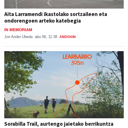
Aita Larramendi ikastolako sortzaileen eta
ondorengoen arteko katebegia
IN MEMORIAM
Jon Ander Ubeda
abu 06, 11:38
ANDOAIN
Sorabilla Trail, aurtengo jaietako berrikuntza