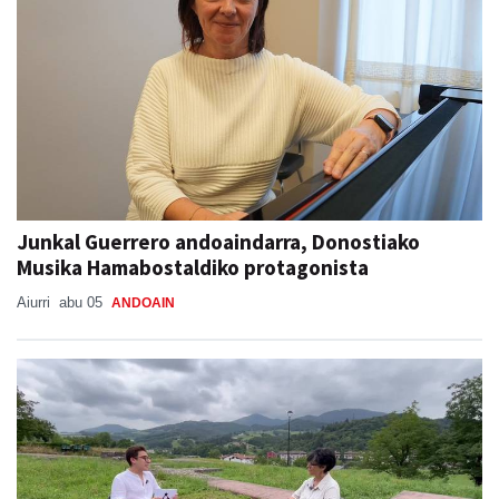
Junkal Guerrero andoaindarra, Donostiako
Musika Hamabostaldiko protagonista
Aiurri
abu 05
ANDOAIN