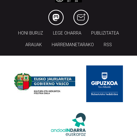
HONI BURUZ
LEGE OHARRA
PUBLIZITATEA
ARAUAK
HARREMANETARAKO
RSS