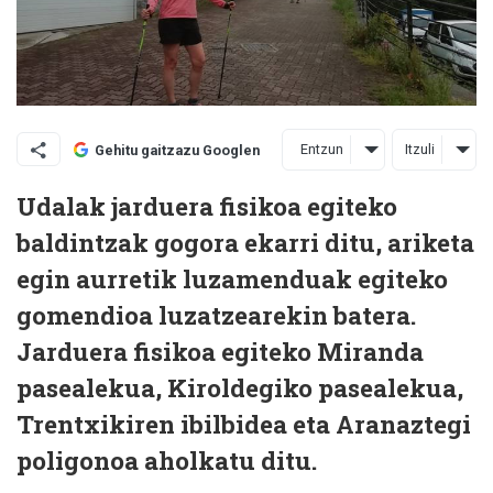
Entzun
Itzuli
Gehitu gaitzazu Googlen
Udalak jarduera fisikoa egiteko
baldintzak gogora ekarri ditu, ariketa
egin aurretik luzamenduak egiteko
gomendioa luzatzearekin batera.
Jarduera fisikoa egiteko Miranda
pasealekua, Kiroldegiko pasealekua,
Trentxikiren ibilbidea eta Aranaztegi
poligonoa aholkatu ditu.