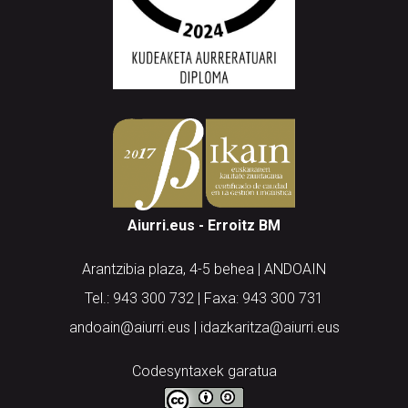
Aiurri.eus - Erroitz BM
Arantzibia plaza, 4-5 behea | ANDOAIN
Tel.: 943 300 732 | Faxa: 943 300 731
andoain@aiurri.eus | idazkaritza@aiurri.eus
Codesyntaxek garatua