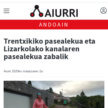
ANDOAIN
Trentxikiko pasealekua eta
Lizarkolako kanalaren
pasealekua zabalik
Aiurri
2020ko maiatzaren 2a