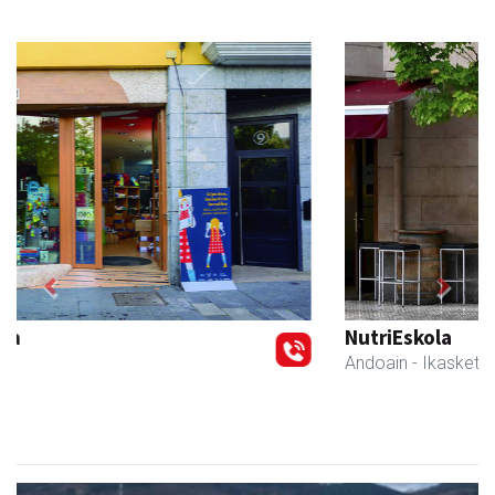
Previous
Next
NutriEskola
Andoain
- Ikasketak