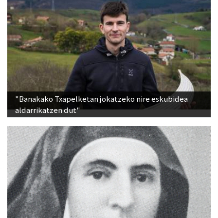
"Banakako Txapelketan jokatzeko nire eskubidea
aldarrikatzen dut"