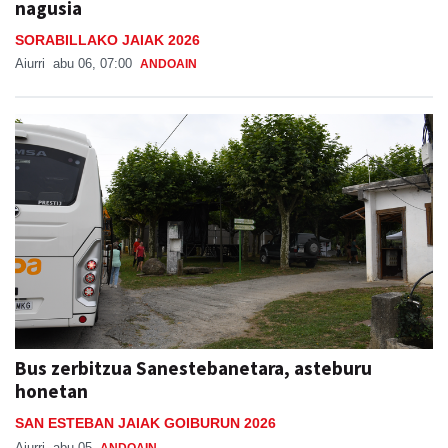
nagusia
SORABILLAKO JAIAK 2026
Aiurri
abu 06, 07:00
ANDOAIN
Bus zerbitzua Sanestebanetara, asteburu
honetan
SAN ESTEBAN JAIAK GOIBURUN 2026
Aiurri
abu 05