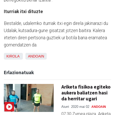
Iturriak itxi dituzte
Bestalde, udalerriko iturriak itxi egin direla jakinarazi du
Udalak, kutsadura-gune gisatzat jotzen baitira. Kalera
irteten diren pertsona guztiek ur botila bana eramatea
gomendatzen da.
KIROLA
ANDOAIN
Erlazionatuak
Ariketa fisikoa egiteko
aukera baliatzen hasi
da herritar ugari
Aiurri
2020 mai 02
ANDOAIN
07:30 Zumea plaza. Ariketa