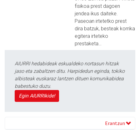
fisikoa prest dagoen
jendea ikus daiteke.
Paseoan irtetetko prest
dira batzuk, besteak korrika
egitera irteteko
prestaketa…
AIURRI hedabideak eskualdeko nortasun hitzak
jaso eta zabaltzen ditu. Harpidedun eginda, tokiko
albisteak euskaraz lantzen dituen komunikabidea
babestuko duzu.
Egin AIURRIkide!
Erantzun