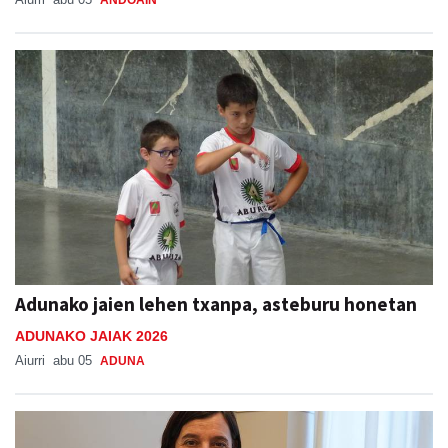
ANDOAIN
Adunako jaien lehen txanpa, asteburu honetan
ADUNAKO JAIAK 2026
Aiurri
abu 05
ADUNA