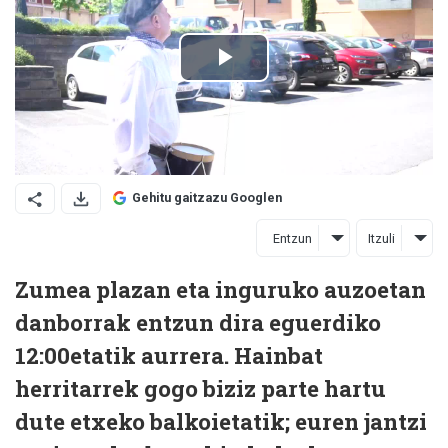
Gehitu gaitzazu Googlen
Entzun
Itzuli
Zumea plazan eta inguruko auzoetan
danborrak entzun dira eguerdiko
12:00etatik aurrera. Hainbat
herritarrek gogo biziz parte hartu
dute etxeko balkoietatik; euren jantzi