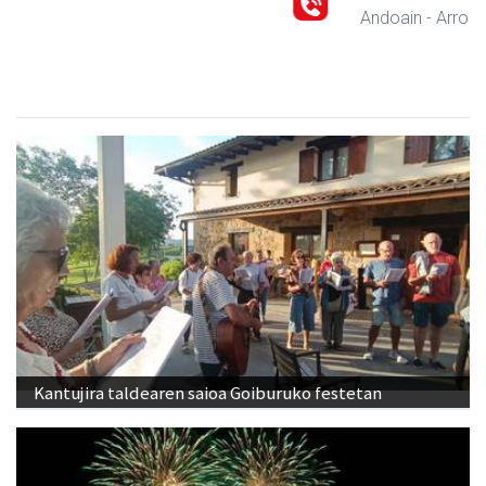
Andoain
- Arropa-dendak
Kantujira taldearen saioa Goiburuko festetan