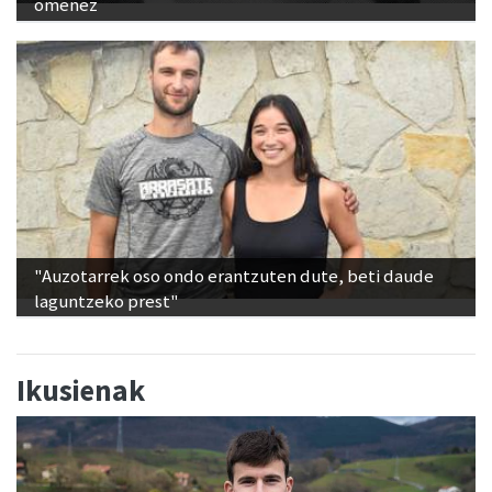
omenez
"Auzotarrek oso ondo erantzuten dute, beti daude
laguntzeko prest"
Ikusienak