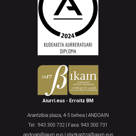
Aiurri.eus - Erroitz BM
Arantzibia plaza, 4-5 behea | ANDOAIN
Tel.: 943 300 732 | Faxa: 943 300 731
andoain@aiurri.eus | idazkaritza@aiurri.eus