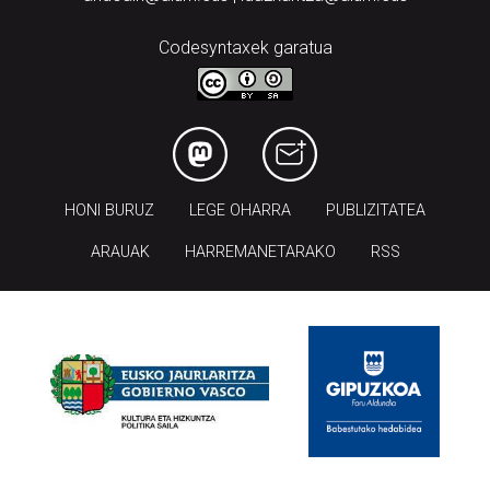
Codesyntaxek garatua
HONI BURUZ
LEGE OHARRA
PUBLIZITATEA
ARAUAK
HARREMANETARAKO
RSS