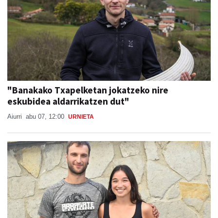
"Banakako Txapelketan jokatzeko nire
eskubidea aldarrikatzen dut"
Aiurri
abu 07, 12:00
URNIETA