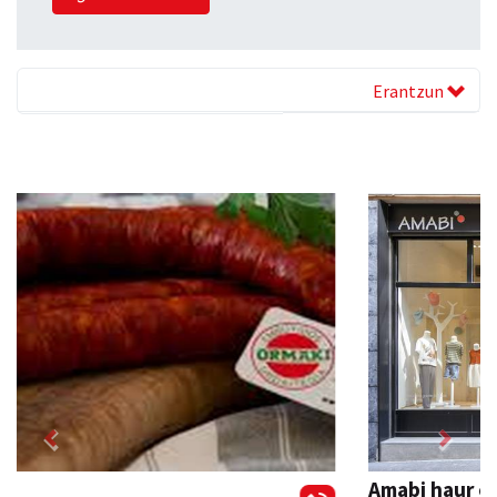
Erantzun
Previous
Next
Amabi haur eta gazte jantziak