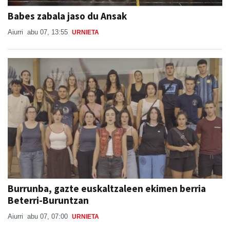
Babes zabala jaso du Ansak
Aiurri
abu 07, 13:55
URNIETA
Burrunba, gazte euskaltzaleen ekimen berria
Beterri-Buruntzan
Aiurri
abu 07, 07:00
URNIETA