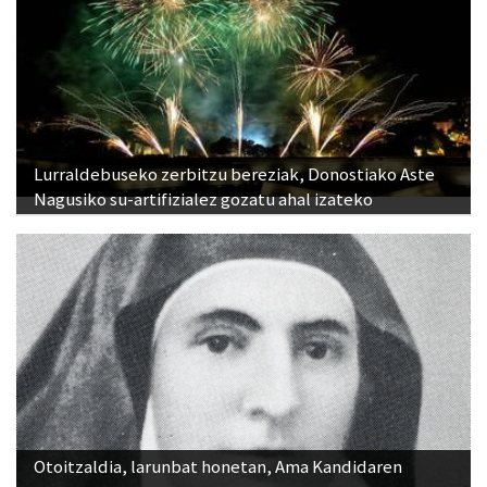
Lurraldebuseko zerbitzu bereziak, Donostiako Aste
Nagusiko su-artifizialez gozatu ahal izateko
Otoitzaldia, larunbat honetan, Ama Kandidaren