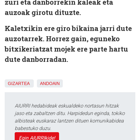
zuri eta danborrekin kaleak eta
auzoak girotu dituzte.
Kaletxikin ere giro bikaina jarri dute
auzotarrek. Horrez gain, eguneko
bitxikeriatzat mojek ere parte hartu
dute danborradan.
GIZARTEA
ANDOAIN
AIURRI hedabideak eskualdeko nortasun hitzak
jaso eta zabaltzen ditu. Harpidedun eginda, tokiko
albisteak euskaraz lantzen dituen komunikabidea
babestuko duzu.
Egin AIURRIkide!