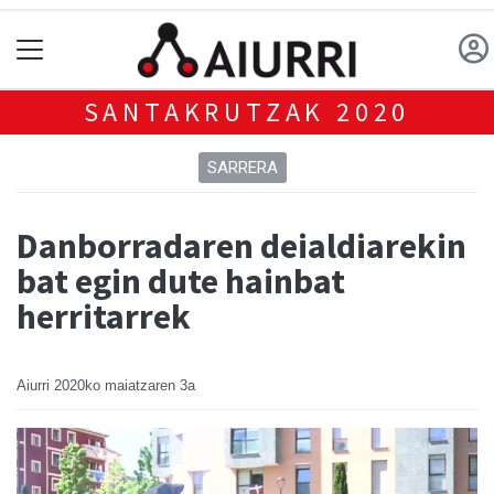
SANTAKRUTZAK 2020
SARRERA
Danborradaren deialdiarekin
bat egin dute hainbat
herritarrek
Aiurri
2020ko maiatzaren 3a