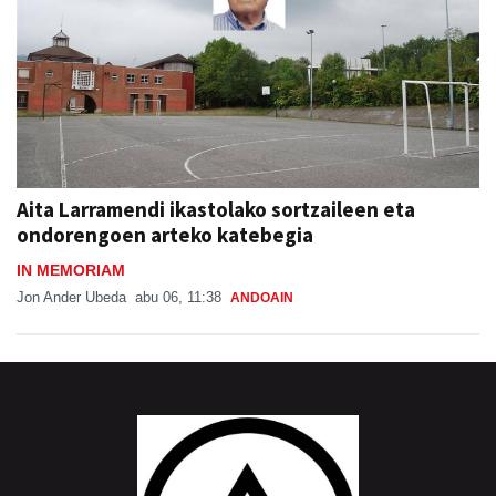
Aita Larramendi ikastolako sortzaileen eta
ondorengoen arteko katebegia
IN MEMORIAM
Jon Ander Ubeda
abu 06, 11:38
ANDOAIN