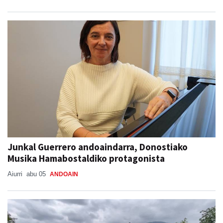
Junkal Guerrero andoaindarra, Donostiako
Musika Hamabostaldiko protagonista
Aiurri
abu 05
ANDOAIN