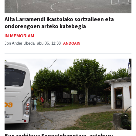
Aita Larramendi ikastolako sortzaileen eta
ondorengoen arteko katebegia
IN MEMORIAM
Jon Ander Ubeda
abu 06, 11:38
ANDOAIN
Bus zerbitzua Sanestebanetara, asteburu