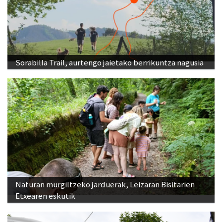
Sorabilla Trail, aurtengo jaietako berrikuntza nagusia
Naturan murgiltzeko jarduerak, Leizaran Bisitarien
Etxearen eskutik