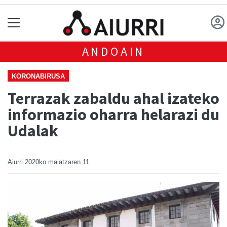
ANDOAIN
KORONABIRUSA
Terrazak zabaldu ahal izateko
informazio oharra helarazi du
Udalak
Aiurri
2020ko maiatzaren 11