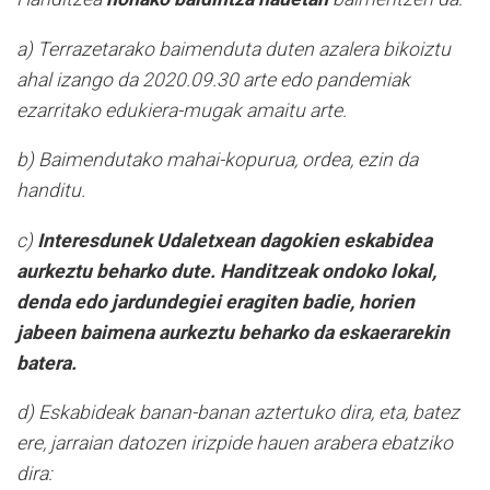
a) Terrazetarako baimenduta duten azalera bikoiztu
ahal izango da 2020.09.30 arte edo pandemiak
ezarritako edukiera-mugak amaitu arte.
b) Baimendutako mahai-kopurua, ordea, ezin da
handitu.
c)
Interesdunek Udaletxean dagokien eskabidea
aurkeztu beharko dute. Handitzeak ondoko lokal,
denda edo jardundegiei eragiten badie, horien
jabeen baimena aurkeztu beharko da eskaerarekin
batera.
d) Eskabideak banan-banan aztertuko dira, eta, batez
ere, jarraian datozen irizpide hauen arabera ebatziko
dira: