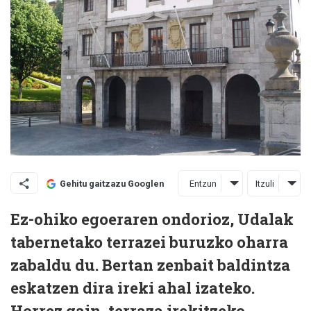
Entzun
Itzuli
Gehitu gaitzazu Googlen
Ez-ohiko egoeraren ondorioz, Udalak
tabernetako terrazei buruzko oharra
zabaldu du. Bertan zenbait baldintza
eskatzen dira ireki ahal izateko.
Horrez gain, terraza irekitzeko