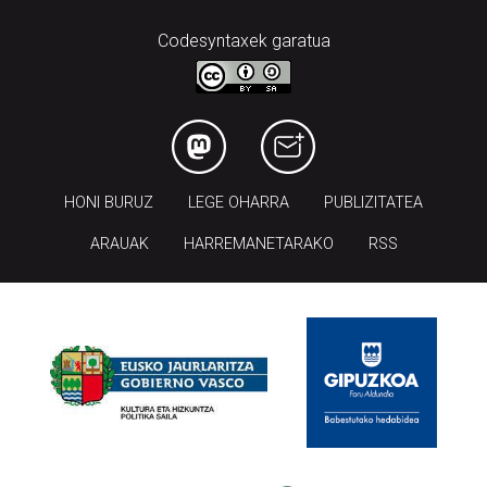
Codesyntaxek garatua
HONI BURUZ
LEGE OHARRA
PUBLIZITATEA
ARAUAK
HARREMANETARAKO
RSS