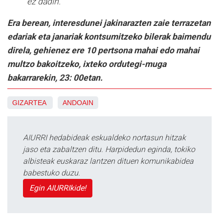
ez dadin.
Era berean, interesdunei jakinarazten zaie terrazetan
edariak eta janariak kontsumitzeko bilerak baimendu
direla, gehienez ere 10 pertsona mahai edo mahai
multzo bakoitzeko, ixteko ordutegi-muga
bakarrarekin, 23: 00etan.
GIZARTEA
ANDOAIN
AIURRI hedabideak eskualdeko nortasun hitzak
jaso eta zabaltzen ditu. Harpidedun eginda, tokiko
albisteak euskaraz lantzen dituen komunikabidea
babestuko duzu.
Egin AIURRIkide!