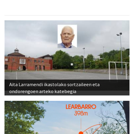
Aita Larramendi ikastolako sortzaileen eta
ondorengoen arteko katebegia