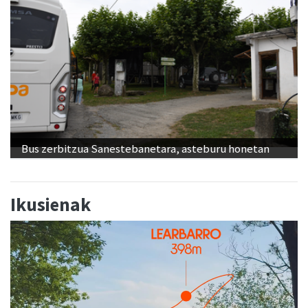
Bus zerbitzua Sanestebanetara, asteburu honetan
Ikusienak