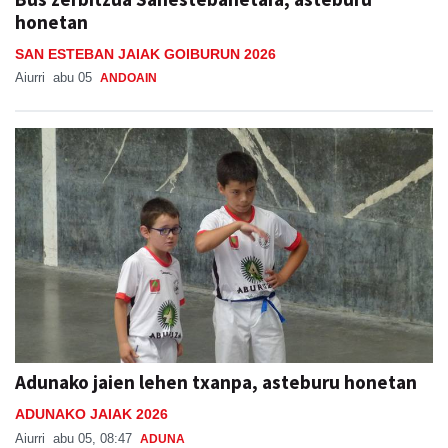
honetan
SAN ESTEBAN JAIAK GOIBURUN 2026
Aiurri
abu 05
ANDOAIN
Adunako jaien lehen txanpa, asteburu honetan
ADUNAKO JAIAK 2026
Aiurri
abu 05, 08:47
ADUNA