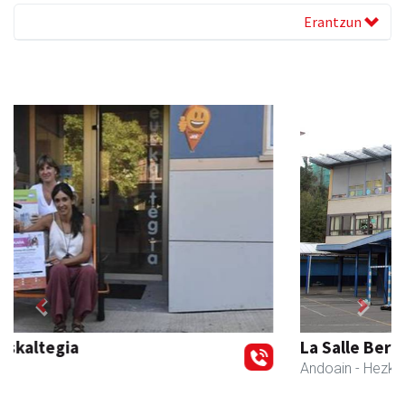
Erantzun
Previous
Next
La Salle Berrozpe Ikastetxea
Andoain
- Hezkuntza