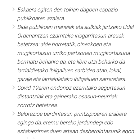
Eskaera egiten den tokian dagoen espazio
publikoaren azalera.
Bide publikoan mahaiak eta aulkiak jartzeko Udal
Ordenantzan ezarritako irisgarritasun-arauak
betetzea: alde horretatik, oinezkoen eta
mugikortasun urriko pertsonen mugikortasuna
bermatu beharko da, eta libre utzi beharko da
larrialdietako ibilgailuen sarbidea atari, lokal,
garaje eta larrialdietako ibilgailuen sarreretara.
Covid-19aren ondorioz ezarritako segurtasun-
distantziak eta gainerako osasun-neurriak
zorrotz betetzea.
Balorazioa berdintasun-printzipioaren arabera
egingo da, eremu bereko jardundegi edo
establezimenduen artean desberdintasunik egon