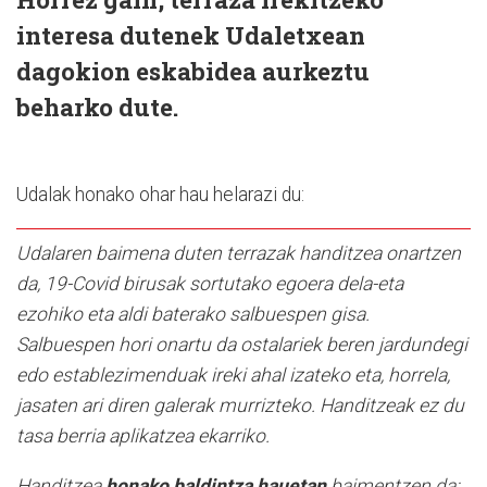
interesa dutenek Udaletxean
dagokion eskabidea aurkeztu
beharko dute.
Udalak honako ohar hau helarazi du:
Udalaren baimena duten terrazak handitzea onartzen
da, 19-Covid birusak sortutako egoera dela-eta
ezohiko eta aldi baterako salbuespen gisa.
Salbuespen hori onartu da ostalariek beren jardundegi
edo establezimenduak ireki ahal izateko eta, horrela,
jasaten ari diren galerak murrizteko. Handitzeak ez du
tasa berria aplikatzea ekarriko.
Handitzea
honako baldintza hauetan
baimentzen da: