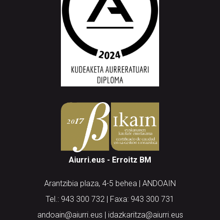
Aiurri.eus - Erroitz BM
Arantzibia plaza, 4-5 behea | ANDOAIN
Tel.: 943 300 732 | Faxa: 943 300 731
andoain@aiurri.eus | idazkaritza@aiurri.eus