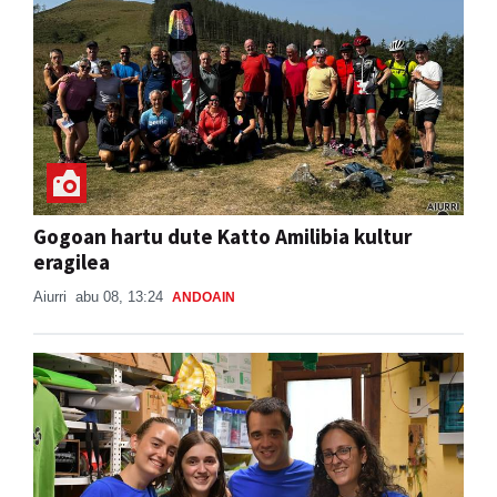
Gogoan hartu dute Katto Amilibia kultur
eragilea
Aiurri
abu 08, 13:24
ANDOAIN