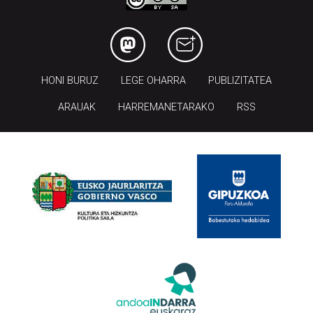
HONI BURUZ
LEGE OHARRA
PUBLIZITATEA
ARAUAK
HARREMANETARAKO
RSS