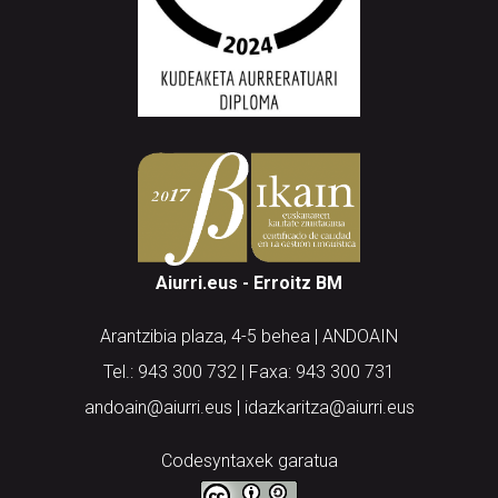
Aiurri.eus - Erroitz BM
Arantzibia plaza, 4-5 behea | ANDOAIN
Tel.: 943 300 732 | Faxa: 943 300 731
andoain@aiurri.eus | idazkaritza@aiurri.eus
Codesyntaxek garatua