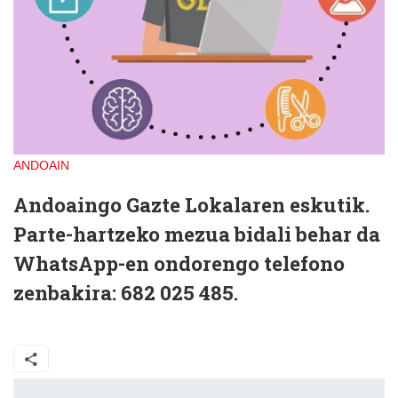
ANDOAIN
Andoaingo Gazte Lokalaren eskutik.
Parte-hartzeko mezua bidali behar da
WhatsApp-en ondorengo telefono
zenbakira: 682 025 485.