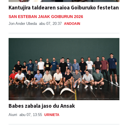
Kantujira taldearen saioa Goiburuko festetan
SAN ESTEBAN JAIAK GOIBURUN 2026
Jon Ander Ubeda
abu 07, 20:37
ANDOAIN
Babes zabala jaso du Ansak
Aiurri
abu 07, 13:55
URNIETA