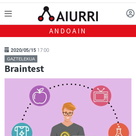
ANDOAIN
2020/05/15
17:00
GAZTELEKUA
Braintest