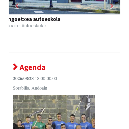
Previous
Next
Azkain motoak
Andoain
- Motor dendak
Agenda
2026/08/28
18:00-00:00
Sorabilla, Andoain