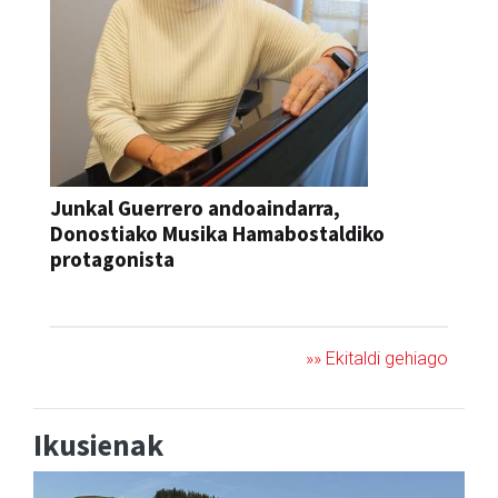
Junkal Guerrero andoaindarra,
Donostiako Musika Hamabostaldiko
protagonista
KONTZERTUA
»» Ekitaldi gehiago
Ikusienak