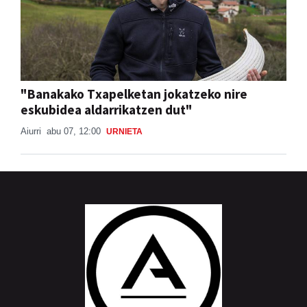
"Banakako Txapelketan jokatzeko nire
eskubidea aldarrikatzen dut"
Aiurri
abu 07, 12:00
URNIETA