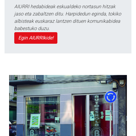
AIURRI hedabideak eskualdeko nortasun hitzak
jaso eta zabaltzen ditu. Harpidedun eginda, tokiko
albisteak euskaraz lantzen dituen komunikabidea
babestuko duzu.
Egin AIURRIkide!