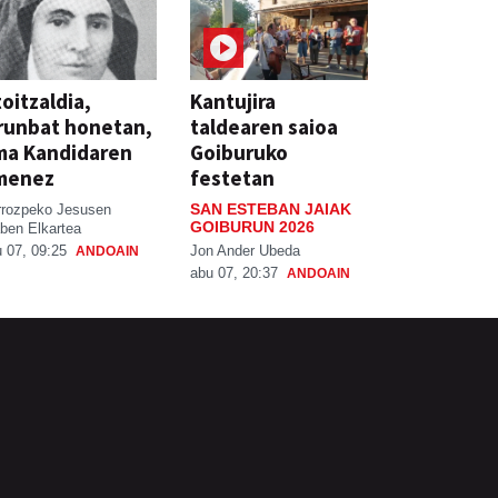
oitzaldia,
Kantujira
runbat honetan,
taldearen saioa
ma Kandidaren
Goiburuko
menez
festetan
SAN ESTEBAN JAIAK
rrozpeko Jesusen
GOIBURUN 2026
ben Elkartea
Jon Ander Ubeda
 07, 09:25
ANDOAIN
abu 07, 20:37
ANDOAIN