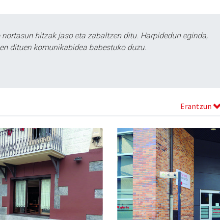
ortasun hitzak jaso eta zabaltzen ditu. Harpidedun eginda,
tzen dituen komunikabidea babestuko duzu.
Erantzun