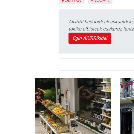
POLITIKA
ANDOAIN
AIURRI hedabideak eskualdeko n
tokiko albisteak euskaraz lan
Egin AIURRIkide!