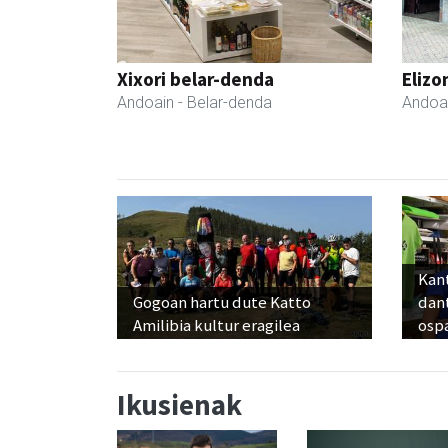
Xixori belar-denda
Elizo
Andoain
- Belar-denda
Andoa
Kant
Gogoan hartu dute Katto
dan
Amilibia kultur eragilea
osp
Ikusienak