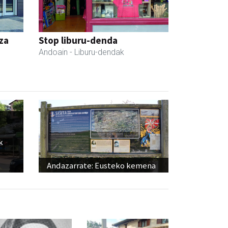
za
Stop liburu-denda
Andoain
- Liburu-dendak
k
Andazarrate: Eusteko kemena