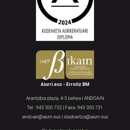
Aiurri.eus - Erroitz BM
Arantzibia plaza, 4-5 behea | ANDOAIN
Tel.: 943 300 732 | Faxa: 943 300 731
andoain@aiurri.eus | idazkaritza@aiurri.eus