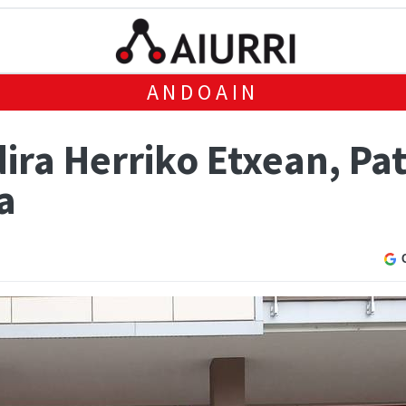
ANDOAIN
ira Herriko Etxean, Pa
a