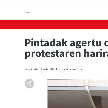
Pintadak agertu d
protestaren harir
Jon Ander Ubeda
2020ko maiatzaren 16a