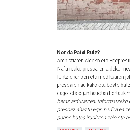
Nor da Patxi Ruiz?
Amnistiaren Aldeko eta Errepres
Nafarroako presoaren aldeko mez
funtzionarioen eta medikuaren jo
presoaren aurkako eta beste batz
dago, eta egun hauetan bertatik 
beraz arduratzea. Informatzeko 
presoez ahaztu egin badira ea zer
paripe hutsa iruditzen zaio eta b