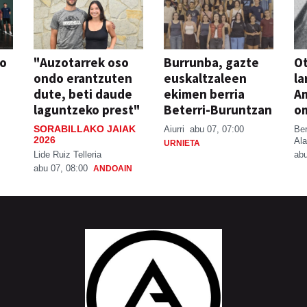
so
"Auzotarrek oso
Burrunba, gazte
Ot
ondo erantzuten
euskaltzaleen
la
dute, beti daude
ekimen berria
A
laguntzeko prest"
Beterri-Buruntzan
o
SORABILLAKO JAIAK
Aiurri
abu 07, 07:00
Be
2026
Ala
URNIETA
Lide Ruiz Telleria
abu
abu 07, 08:00
ANDOAIN