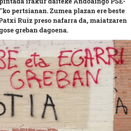
 pintada irakur daiteke Andoaingo PSE-
"ko pertsianan. Zumea plazan ere beste
 Patxi Ruiz preso nafarra da, maiatzaren
a gose greban dagoena.