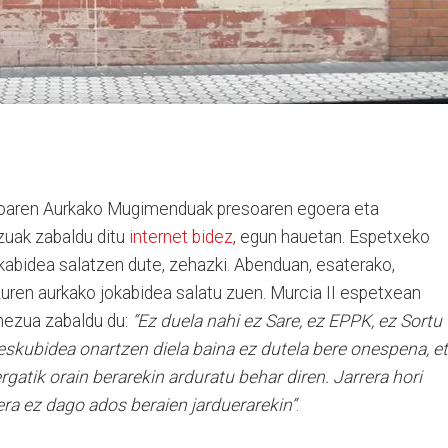
ioaren Aurkako Mugimenduak presoaren egoera eta
uak zabaldu ditu
internet bidez
, egun hauetan. Espetxeko
kabidea salatzen dute, zehazki. Abenduan, esaterako,
uren aurkako jokabidea salatu zuen. Murcia II espetxean
mezua zabaldu du:
“Ez duela nahi ez Sare, ez EPPK, ez Sortu
eskubidea onartzen diela baina ez dutela bere onespena, e
gatik orain berarekin arduratu behar diren. Jarrera hori
era ez dago ados beraien jarduerarekin”
.