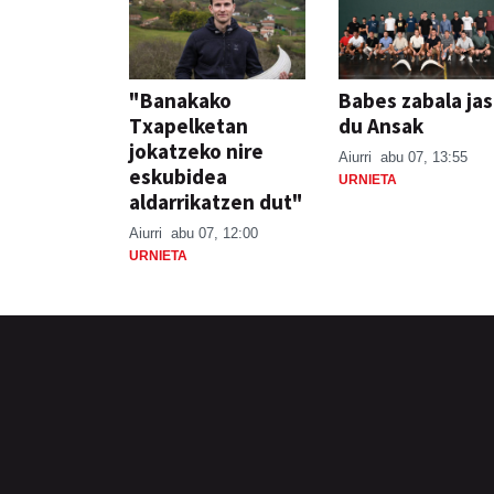
"Banakako
Babes zabala ja
Txapelketan
du Ansak
jokatzeko nire
Aiurri
abu 07, 13:55
eskubidea
URNIETA
aldarrikatzen dut"
Aiurri
abu 07, 12:00
URNIETA