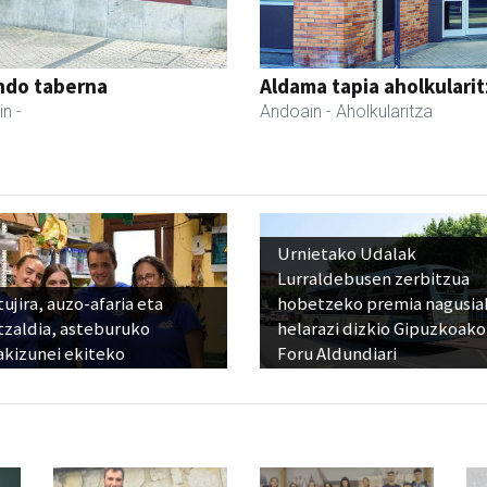
ndo taberna
Aldama tapia aholkularit
in
-
Andoain
- Aholkularitza
Urnietako Udalak
Lurraldebusen zerbitzua
ujira, auzo-afaria eta
hobetzeko premia nagusia
tzaldia, asteburuko
helarazi dizkio Gipuzkoako
akizunei ekiteko
Foru Aldundiari