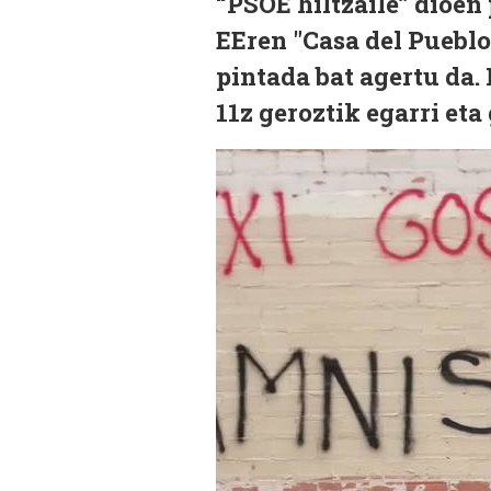
“PSOE hiltzaile” dioen
EEren "Casa del Pueblo
pintada bat agertu da.
11z geroztik egarri et