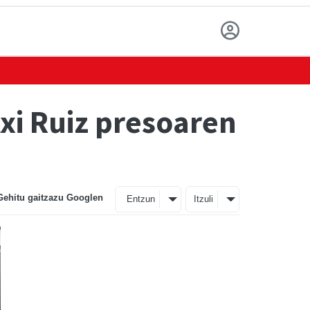
txi Ruiz presoaren
Gehitu gaitzazu Googlen
Entzun
Itzuli