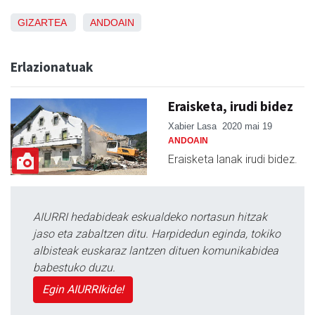
GIZARTEA
ANDOAIN
Erlazionatuak
Eraisketa, irudi bidez
Xabier Lasa
2020 mai 19
ANDOAIN
Eraisketa lanak irudi bidez.
AIURRI hedabideak eskualdeko nortasun hitzak
jaso eta zabaltzen ditu. Harpidedun eginda, tokiko
albisteak euskaraz lantzen dituen komunikabidea
babestuko duzu.
Egin AIURRIkide!