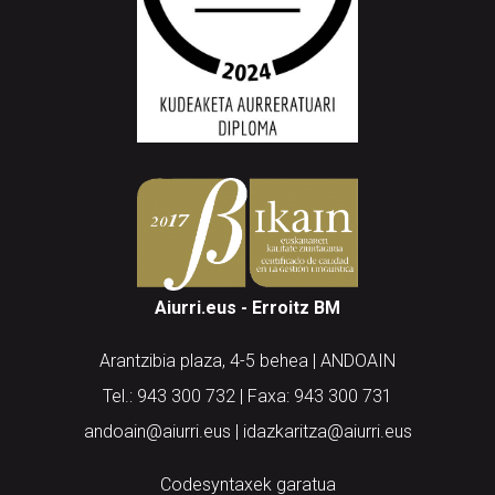
Aiurri.eus - Erroitz BM
Arantzibia plaza, 4-5 behea | ANDOAIN
Tel.: 943 300 732 | Faxa: 943 300 731
andoain@aiurri.eus | idazkaritza@aiurri.eus
Codesyntaxek garatua