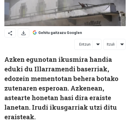
Gehitu gaitzazu Googlen
Entzun
Itzuli
Azken egunotan ikusmira handia
eduki du Illarramendi baserriak,
edozein mementotan behera botako
zutenaren esperoan. Azkenean,
astearte honetan hasi dira eraiste
lanetan. Irudi ikusgarriak utzi ditu
eraisteak.