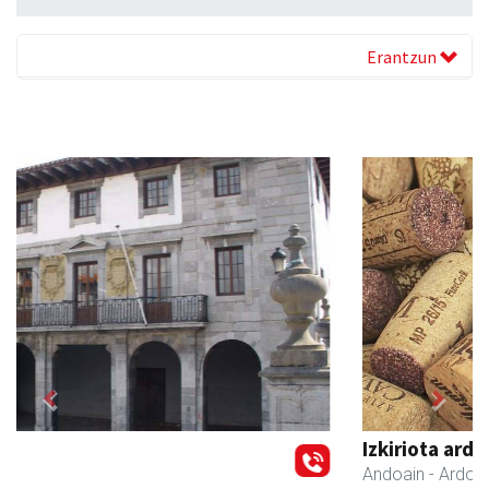
Erantzun
Previous
Next
Izkiriota ardoak
Andoain
- Ardoak