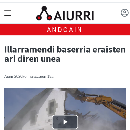
ANDOAIN
Illarramendi baserria eraisten
ari diren unea
Aiurri
2020ko maiatzaren 19a