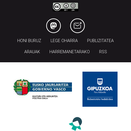
HONI BURUZ
LEGE OHARRA
PUBLIZITATEA
ARAUAK
HARREMANETARAKO
RSS