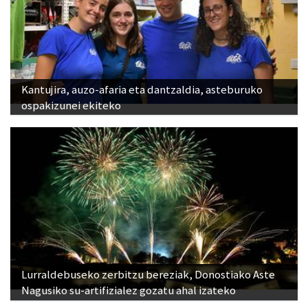
Kantujira, auzo-afaria eta dantzaldia, asteburuko
ospakizunei ekiteko
Lurraldebuseko zerbitzu bereziak, Donostiako Aste
Nagusiko su-artifizialez gozatu ahal izateko