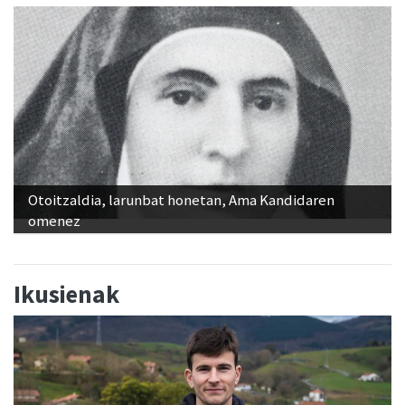
Otoitzaldia, larunbat honetan, Ama Kandidaren
omenez
Ikusienak