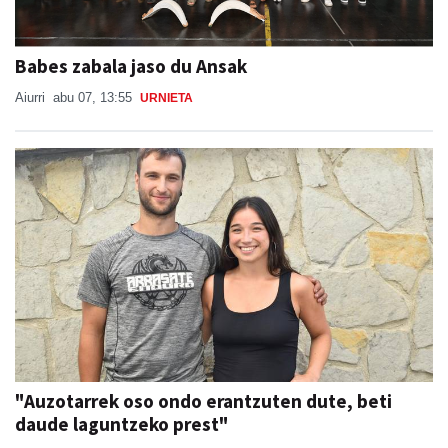
Babes zabala jaso du Ansak
Aiurri
abu 07, 13:55
URNIETA
"Auzotarrek oso ondo erantzuten dute, beti
daude laguntzeko prest"