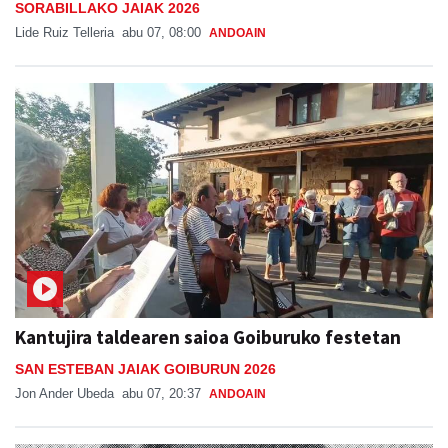
SORABILLAKO JAIAK 2026
Lide Ruiz Telleria
abu 07, 08:00
ANDOAIN
Kantujira taldearen saioa Goiburuko festetan
SAN ESTEBAN JAIAK GOIBURUN 2026
Jon Ander Ubeda
abu 07, 20:37
ANDOAIN