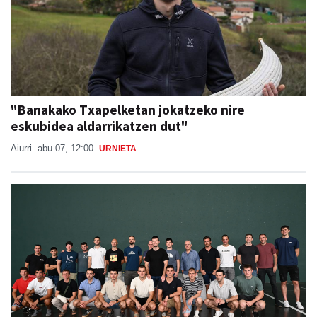
"Banakako Txapelketan jokatzeko nire
eskubidea aldarrikatzen dut"
Aiurri
abu 07, 12:00
URNIETA