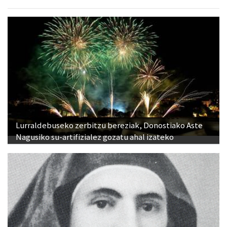
Lurraldebuseko zerbitzu bereziak, Donostiako Aste
Nagusiko su-artifizialez gozatu ahal izateko