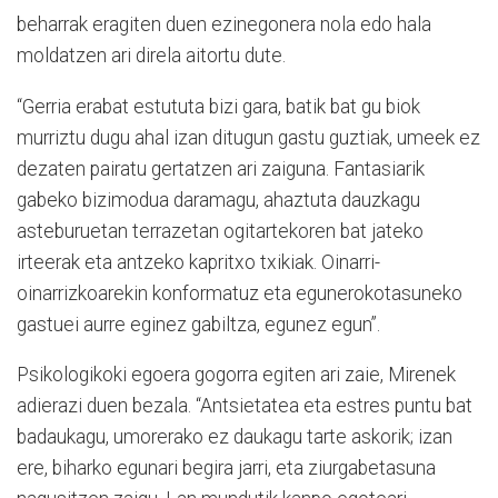
beharrak eragiten duen ezinegonera nola edo hala
moldatzen ari direla aitortu dute.
“Gerria erabat estututa bizi gara, batik bat gu biok
murriztu dugu ahal izan ditugun gastu guztiak, umeek ez
dezaten pairatu gertatzen ari zaiguna. Fantasiarik
gabeko bizimodua daramagu, ahaztuta dauzkagu
asteburuetan terrazetan ogitartekoren bat jateko
irteerak eta antzeko kapritxo txikiak. Oinarri-
oinarrizkoarekin konformatuz eta egunerokotasuneko
gastuei aurre eginez gabiltza, egunez egun”.
Psikologikoki egoera gogorra egiten ari zaie, Mirenek
adierazi duen bezala. “Antsietatea eta estres puntu bat
badaukagu, umorerako ez daukagu tarte askorik; izan
ere, biharko egunari begira jarri, eta ziurgabetasuna