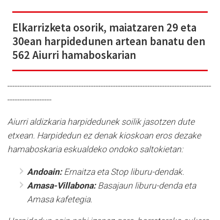
Elkarrizketa osorik, maiatzaren 29 eta
30ean harpidedunen artean banatu den
562 Aiurri hamaboskarian
-----------------------------------------------------------------------------------
------------------
Aiurri aldizkaria harpidedunek soilik jasotzen dute
etxean. Harpidedun ez denak kioskoan eros dezake
hamaboskaria eskualdeko ondoko saltokietan:
Andoain:
Ernaitza eta Stop liburu-dendak.
Amasa-Villabona:
Basajaun liburu-denda eta
Amasa kafetegia.