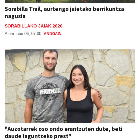
Sorabilla Trail, aurtengo jaietako berrikuntza
nagusia
SORABILLAKO JAIAK 2026
Aiurri
abu 06, 07:00
ANDOAIN
"Auzotarrek oso ondo erantzuten dute, beti
daude laguntzeko prest"