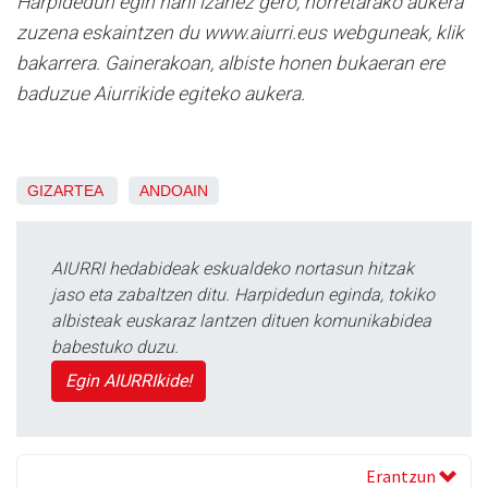
Harpidedun egin nahi izanez gero, horretarako aukera
zuzena eskaintzen du www.aiurri.eus webguneak, klik
bakarrera. Gainerakoan, albiste honen bukaeran ere
baduzue Aiurrikide egiteko aukera.
GIZARTEA
ANDOAIN
AIURRI hedabideak eskualdeko nortasun hitzak
jaso eta zabaltzen ditu. Harpidedun eginda, tokiko
albisteak euskaraz lantzen dituen komunikabidea
babestuko duzu.
Egin AIURRIkide!
Erantzun