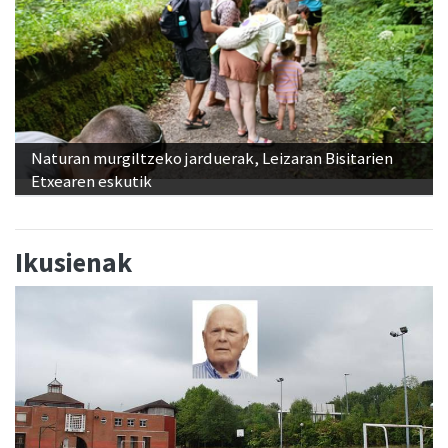
Naturan murgiltzeko jarduerak, Leizaran Bisitarien
Etxearen eskutik
Ikusienak