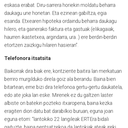
eskasa erabat. Diru-sarrera horiekin moldatu beharra
daukagu une honetan. Eta ezinean gabiltza, egia
esanda. Etxearen hipoteka ordaindu beharra daukagu
hilero, eta gainerako faktura eta gastuak (elikagaiak,
haurren ikastetxea, argindarra, ura...) ere berdin-berdin
etortzen zaizkigu hilaren hasieran”.
Telefonora itsatsita
Baikorrak dira biak ere, kontziente baitira lan merkatuan
berriro murgilduko direla goiz ala berandu. Baina bien
bitartean, erne bizi dira telefonoa gertu-gertu daukatela,
edo ate joka lan eske. Mirenek ez du galtzen laster
albiste on batekin pozteko itxaropena, baina kezka
eragiten dion datu bat darabilkio buruan, eguna joan
eguna etorri: “lantokiko 22 langileak ERTEra bidali
gaituzte, baina pentsatzekoa da lantokiak ateak ireki