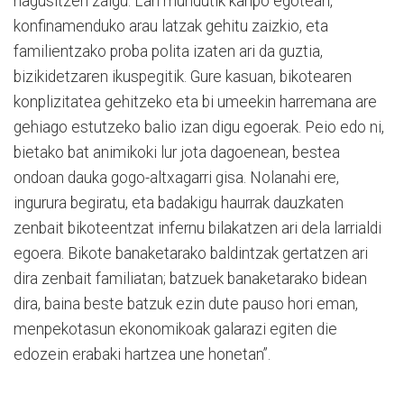
nagusitzen zaigu. Lan mundutik kanpo egoteari,
konfinamenduko arau latzak gehitu zaizkio, eta
familientzako proba polita izaten ari da guztia,
bizikidetzaren ikuspegitik. Gure kasuan, bikotearen
konplizitatea gehitzeko eta bi umeekin harremana are
gehiago estutzeko balio izan digu egoerak. Peio edo ni,
bietako bat animikoki lur jota dagoenean, bestea
ondoan dauka gogo-altxagarri gisa. Nolanahi ere,
ingurura begiratu, eta badakigu haurrak dauzkaten
zenbait bikoteentzat infernu bilakatzen ari dela larrialdi
egoera. Bikote banaketarako baldintzak gertatzen ari
dira zenbait familiatan; batzuek banaketarako bidean
dira, baina beste batzuk ezin dute pauso hori eman,
menpekotasun ekonomikoak galarazi egiten die
edozein erabaki hartzea une honetan”.