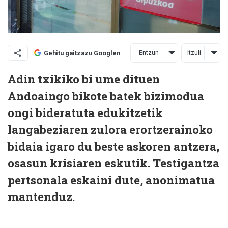
Entzun
Itzuli
Gehitu gaitzazu Googlen
Adin txikiko bi ume dituen
Andoaingo bikote batek bizimodua
ongi bideratuta edukitzetik
langabeziaren zulora erortzerainoko
bidaia igaro du beste askoren antzera,
osasun krisiaren eskutik. Testigantza
pertsonala eskaini dute, anonimatua
mantenduz.