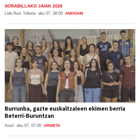
SORABILLAKO JAIAK 2026
Lide Ruiz Telleria
abu 07, 08:00
ANDOAIN
Burrunba, gazte euskaltzaleen ekimen berria
Beterri-Buruntzan
Aiurri
abu 07, 07:00
URNIETA