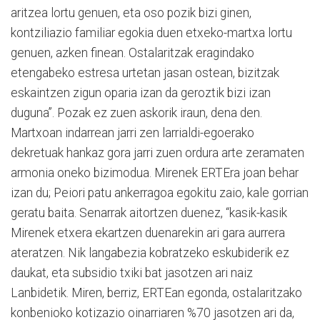
aritzea lortu genuen, eta oso pozik bizi ginen,
kontziliazio familiar egokia duen etxeko-martxa lortu
genuen, azken finean. Ostalaritzak eragindako
etengabeko estresa urtetan jasan ostean, bizitzak
eskaintzen zigun oparia izan da geroztik bizi izan
duguna”. Pozak ez zuen askorik iraun, dena den.
Martxoan indarrean jarri zen larrialdi-egoerako
dekretuak hankaz gora jarri zuen ordura arte zeramaten
armonia oneko bizimodua. Mirenek ERTEra joan behar
izan du; Peiori patu ankerragoa egokitu zaio, kale gorrian
geratu baita. Senarrak aitortzen duenez, “kasik-kasik
Mirenek etxera ekartzen duenarekin ari gara aurrera
ateratzen. Nik langabezia kobratzeko eskubiderik ez
daukat, eta subsidio txiki bat jasotzen ari naiz
Lanbidetik. Miren, berriz, ERTEan egonda, ostalaritzako
konbenioko kotizazio oinarriaren %70 jasotzen ari da,