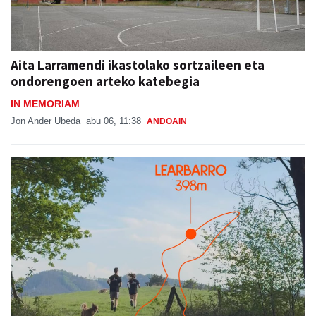
Aita Larramendi ikastolako sortzaileen eta
ondorengoen arteko katebegia
IN MEMORIAM
Jon Ander Ubeda
abu 06, 11:38
ANDOAIN