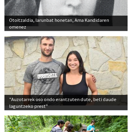
Otoitzaldia, larunbat honetan, Ama Kandidaren
omenez
"Auzotarrek oso ondo erantzuten dute, beti daude
laguntzeko prest"