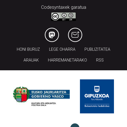
Codesyntaxek garatua
HONI BURUZ
LEGE OHARRA
PUBLIZITATEA
ARAUAK
HARREMANETARAKO
RSS