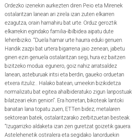
Ordezko izenekin aurkezten diren Peio eta Mirenek
ostalaritzan lanean ari zirela izan zuten elkarren
ezagutza, orain hamahiru bat urte. Orduz geroztik
elkarrekin egindako familia-ibilbidea aipatu dute
lehenbiziko. “Duela hamar urte haurra eduki genuen.
Handik zazpi bat urtera bigarrena jaio zenean, jabetu
ginen ezin genuela ostalaritzan segi, hura ez baitzen
bizitzeko modua: egunero, goiz nahiz arratsaldez
lanean, asteburuak iritsi eta berdin, gaueko orduetan
etxera itzuliz... Halako batean, umeekin bizikidetza
normalizatu bat egitea ahalbideratuko zigun lanpostuak
bilatzeari ekin genion”. Era horretan, bikoteak lantoki
banatan lana topatu zuen, ETTen bidez; metalaren
sektorean batek, ostalaritzarako zerbitzuetan besteak.
“Izugarrizko aldaketa izan zen guretzat goizetik gauera.
Astelehenetik ostiralera eta segidako lanorduekin