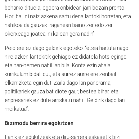
beharko dituela, egoera onbidean jarri bezain pronto.
Hori bai, ni naiz azkena sartu dena lantoki horretan, eta
nahikoa da gauzak iraganean baino zer edo zer
okerxeago joatea, ni kalean gera nadin”.
Peio ere ez dago geldirik egoteko: “etsia hartuta nago
nire azken lantokitik gehiago ez didatela hots egingo,
eta han-hemen nabil lan bila. Konta ezin ahala
kurrikulum bidali dut, eta aurrez aurre ere zenbait
elkarrizketa egin dut. Zaila dago lan panorama,
politikariek gauza bat diote gaur, bestea bihar, eta
enpresariek ez dute arriskatu nahi... Geldirik dago lan
merkatua”.
Bizimodu berrira egokitzen
Lanik ez edukitzeak eta diru-sarrera eskasetik bizi