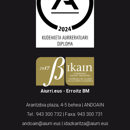
Aiurri.eus - Erroitz BM
Arantzibia plaza, 4-5 behea | ANDOAIN
Tel.: 943 300 732 | Faxa: 943 300 731
andoain@aiurri.eus | idazkaritza@aiurri.eus