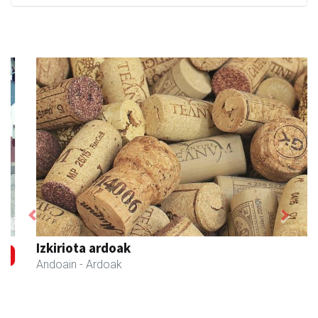
Previous
Next
Izkiriota ardoak
Andoain
- Ardoak