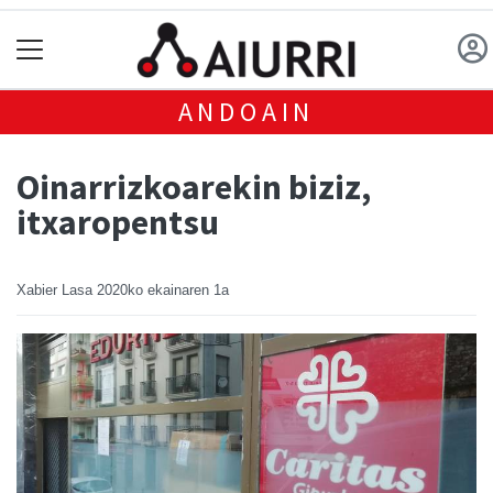
ANDOAIN
Oinarrizkoarekin biziz,
itxaropentsu
Xabier Lasa
2020ko ekainaren 1a