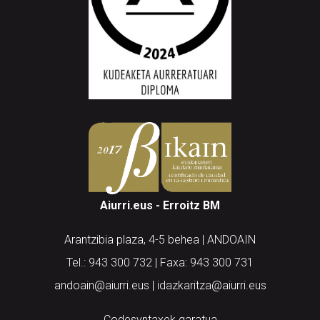
Aiurri.eus - Erroitz BM
Arantzibia plaza, 4-5 behea | ANDOAIN
Tel.: 943 300 732 | Faxa: 943 300 731
andoain@aiurri.eus | idazkaritza@aiurri.eus
Codesyntaxek garatua