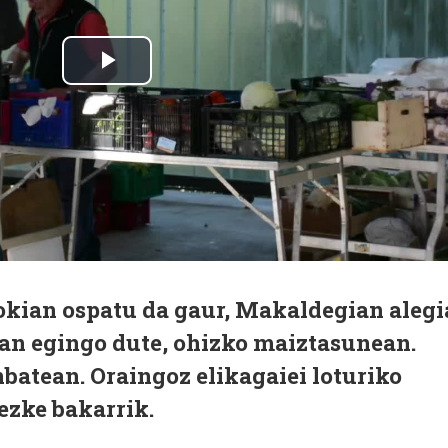
okian ospatu da gaur, Makaldegian alegi
tan egingo dute, ohizko maiztasunean.
nbatean. Oraingoz elikagaiei loturiko
ezke bakarrik.