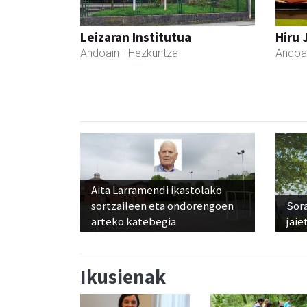
Leizaran Institutua
Hiru 
Andoain
- Hezkuntza
Andoa
Aita Larramendi ikastolako
sortzaileen eta ondorengoen
Sora
arteko katebegia
jaie
Ikusienak