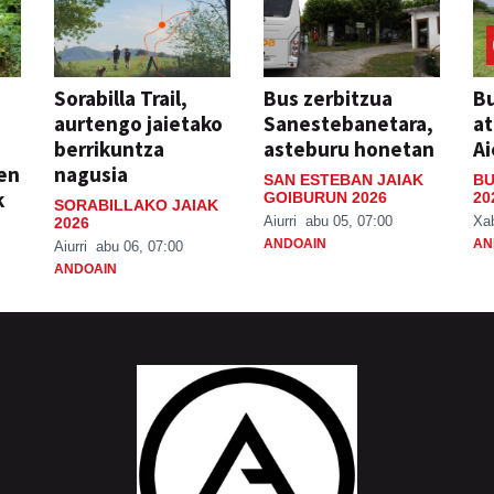
Sorabilla Trail,
Bus zerbitzua
Bu
aurtengo jaietako
Sanestebanetara,
at
berrikuntza
asteburu honetan
Ai
ien
nagusia
SAN ESTEBAN JAIAK
BU
k
GOIBURUN 2026
20
SORABILLAKO JAIAK
Aiurri
abu 05, 07:00
Xa
2026
ANDOAIN
AN
Aiurri
abu 06, 07:00
ANDOAIN