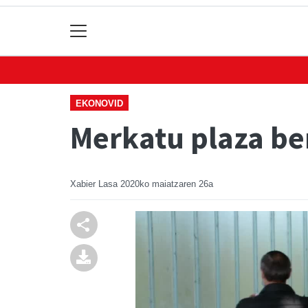
EKONOVID
Merkatu plaza be
Xabier Lasa
2020ko maiatzaren 26a