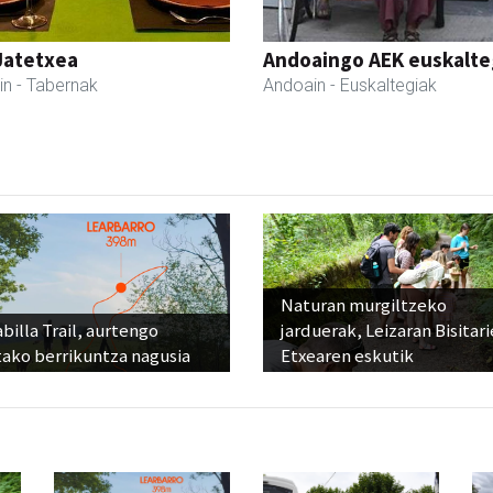
Jatetxea
Andoaingo AEK euskalte
in
- Tabernak
Andoain
- Euskaltegiak
Naturan murgiltzeko
billa Trail, aurtengo
jarduerak, Leizaran Bisitar
tako berrikuntza nagusia
Etxearen eskutik