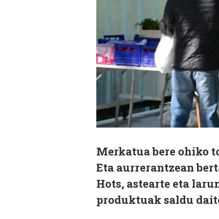
Merkatua bere ohiko t
Eta aurrerantzean ber
Hots, astearte eta laru
produktuak saldu dait