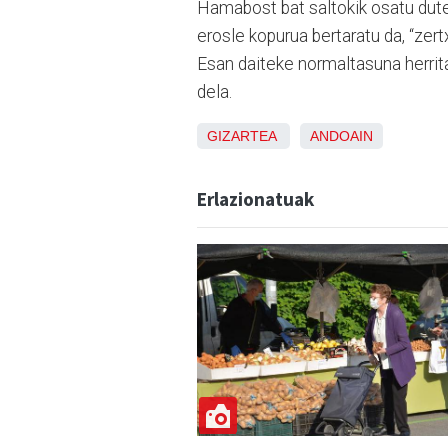
Hamabost bat saltokik osatu dute
erosle kopurua bertaratu da, “zer
Esan daiteke normaltasuna herritar
dela.
GIZARTEA
ANDOAIN
Erlazionatuak