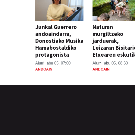
Junkal Guerrero
Naturan
andoaindarra,
murgiltzeko
Donostiako Musika
jarduerak,
Hamabostaldiko
Leizaran Bisitar
protagonista
Etxearen eskuti
Aiurri
abu 05, 07:00
Aiurri
abu 05, 08:30
ANDOAIN
ANDOAIN