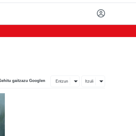
Gehitu gaitzazu Googlen
Entzun
Itzuli