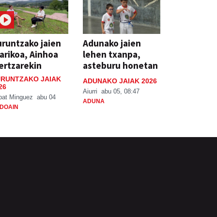
runtzako jaien
Adunako jaien
arikoa, Ainhoa
lehen txanpa,
ertzarekin
asteburu honetan
RUNTZAKO JAIAK
ADUNAKO JAIAK 2026
26
Aiurri
abu 05, 08:47
bat Minguez
abu 04
ADUNA
DOAIN