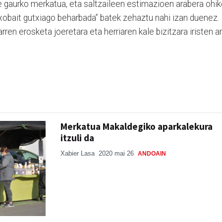
 gaurko merkatua, eta saltzaileen estimazioen arabera ohi
txobait gutxiago beharbada” batek zehaztu nahi izan duenez.
ren erosketa joeretara eta herriaren kale bizitzara iristen ar
Merkatua Makaldegiko aparkalekura
itzuli da
Xabier Lasa
2020 mai 26
ANDOAIN