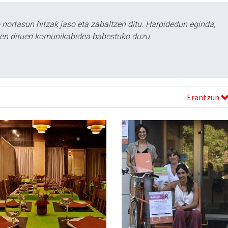
ortasun hitzak jaso eta zabaltzen ditu. Harpidedun eginda,
tzen dituen komunikabidea babestuko duzu.
Erantzun