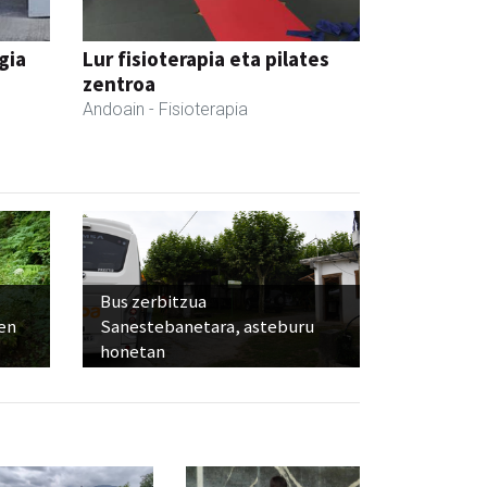
gia
Lur fisioterapia eta pilates
zentroa
Andoain
- Fisioterapia
Bus zerbitzua
ien
Sanestebanetara, asteburu
honetan