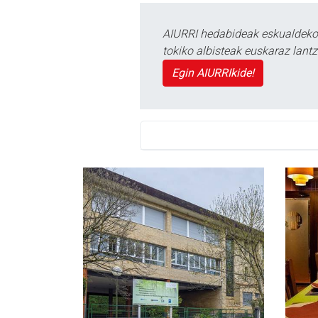
AIURRI hedabideak eskualdeko n
tokiko albisteak euskaraz lan
Egin AIURRIkide!