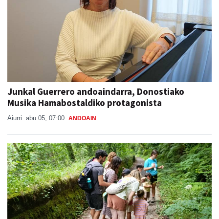
Junkal Guerrero andoaindarra, Donostiako
Musika Hamabostaldiko protagonista
Aiurri
abu 05, 07:00
ANDOAIN