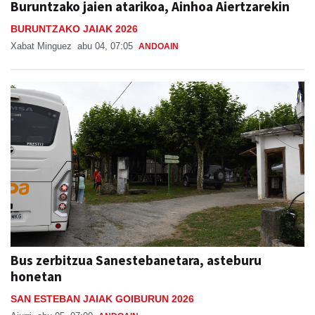
Buruntzako jaien atarikoa, Ainhoa Aiertzarekin
BURUNTZAKO JAIAK 2026
Xabat Minguez
abu 04, 07:05
ANDOAIN
Bus zerbitzua Sanestebanetara, asteburu
honetan
SAN ESTEBAN JAIAK GOIBURUN 2026