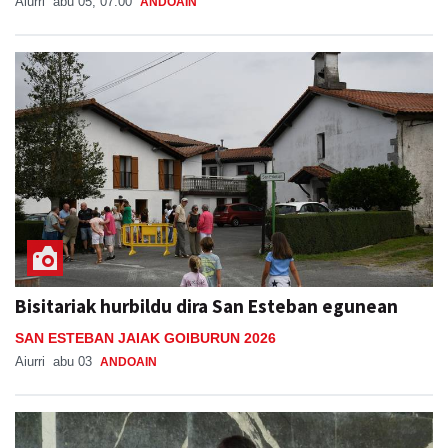
Aiurri
abu 05, 07:00
ANDOAIN
Bisitariak hurbildu dira San Esteban egunean
SAN ESTEBAN JAIAK GOIBURUN 2026
Aiurri
abu 03
ANDOAIN