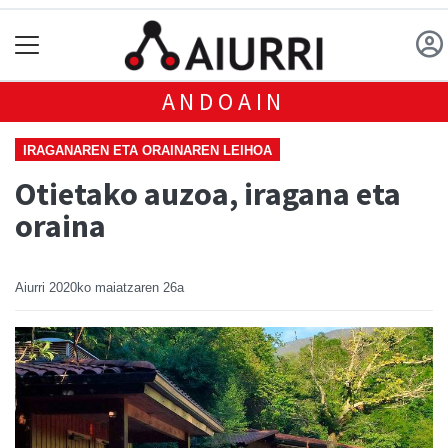
ANDOAIN
IRAGANAREN ETA ORAINAREN LEIHOA
Otietako auzoa, iragana eta
oraina
Aiurri
2020ko maiatzaren 26a