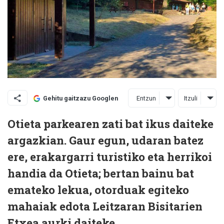
Entzun
Itzuli
Gehitu gaitzazu Googlen
Otieta parkearen zati bat ikus daiteke
argazkian. Gaur egun, udaran batez
ere, erakargarri turistiko eta herrikoi
handia da Otieta; bertan bainu bat
emateko lekua, otorduak egiteko
mahaiak edota Leitzaran Bisitarien
Etxea aurki daiteke.