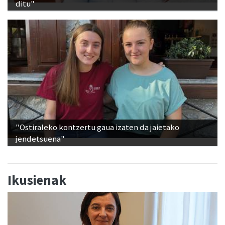
ditu"
"Ostiraleko kontzertu gaua izaten da jaietako
jendetsuena"
Ikusienak