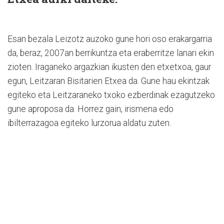
Esan bezala Leizotz auzoko gune hori oso erakargarria
da, beraz, 2007an berrikuntza eta eraberritze lanari ekin
zioten. Iraganeko argazkian ikusten den etxetxoa, gaur
egun, Leitzaran Bisitarien Etxea da. Gune hau ekintzak
egiteko eta Leitzaraneko txoko ezberdinak ezagutzeko
gune aproposa da. Horrez gain, irismena edo
ibilterrazagoa egiteko lurzorua aldatu zuten.