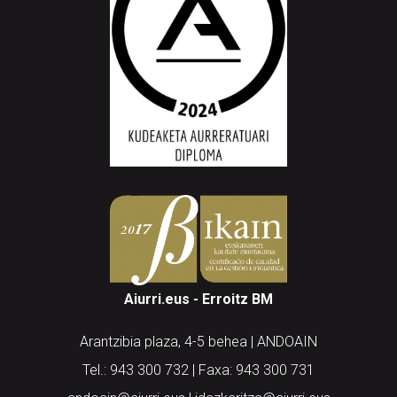
Aiurri.eus - Erroitz BM
Arantzibia plaza, 4-5 behea | ANDOAIN
Tel.: 943 300 732 | Faxa: 943 300 731