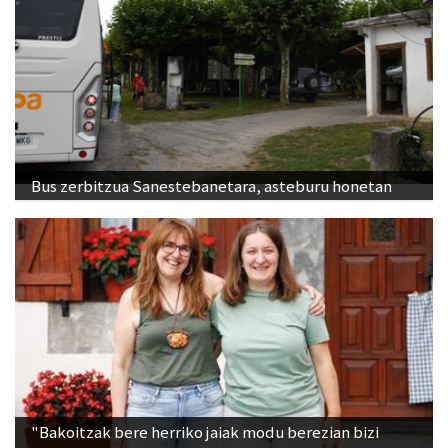
Bus zerbitzua Sanestebanetara, asteburu honetan
"Bakoitzak bere herriko jaiak modu berezian bizi