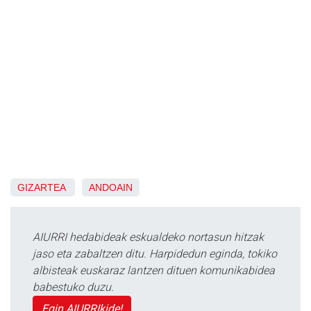
GIZARTEA
ANDOAIN
AIURRI hedabideak eskualdeko nortasun hitzak
jaso eta zabaltzen ditu. Harpidedun eginda, tokiko
albisteak euskaraz lantzen dituen komunikabidea
babestuko duzu.
Egin AIURRIkide!