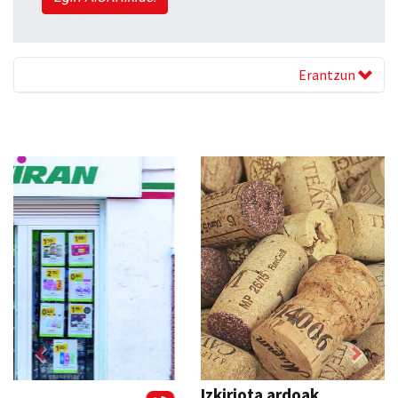
Erantzun
Previous
Next
Izkiriota ardoak