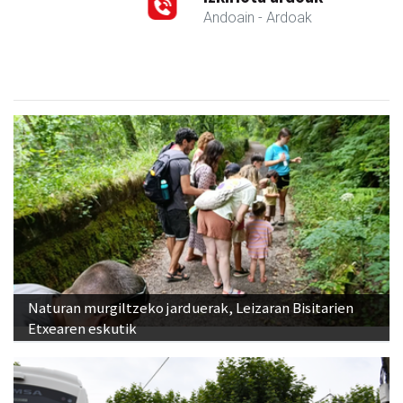
Andoain
- Ardoak
Naturan murgiltzeko jarduerak, Leizaran Bisitarien
Etxearen eskutik