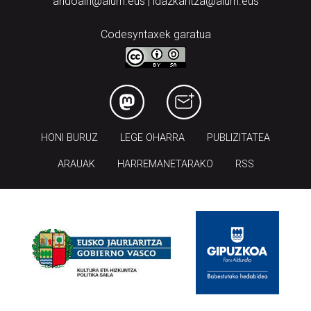
andoain@aiurri.eus | idazkaritza@aiurri.eus
Codesyntaxek garatua
HONI BURUZ
LEGE OHARRA
PUBLIZITATEA
ARAUAK
HARREMANETARAKO
RSS