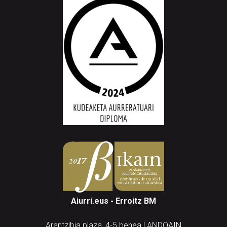
Aiurri.eus - Erroitz BM
Arantzibia plaza, 4-5 behea | ANDOAIN