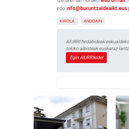
Izena eman honako
web orrian
.
edo
i
nfo@buruntzaldeaikt.eus
KIROLA
ANDOAIN
AIURRI hedabideak eskualdeko n
tokiko albisteak euskaraz lan
Egin AIURRIkide!