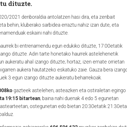
tu dituzte.
020/2021 denboraldia antolatzen hasi dira, eta zenbait
ta behin, kluberako sarbidea erraztu nahiz izan dute, eta
renamenduak eskaini nahi dituzte.
haurrek bi entrenamendu egun edukiko dituzte, 17:00etatik
ango dituzte. Adin tarte honetako haurrek astelehenetik
un aukeratu ahal izango dituzte; hortaz, izen emate orrietan
igarren aukera hautatzeko eskatuko zaie. Gauza bera izang
uek 3 egun izango dituzte aukeratu beharrekoak.
008ko
gazteek astelehen, asteazken eta ostiraletan egingo
ta 19:15 bitartean
; baina nahi duenak 4 edo 5 egunetan
, astearteetan, ostegunetan edo bietan 20:30etatik 21:30eta
balduz.