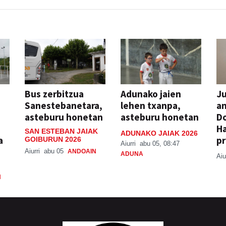
Bus zerbitzua
Adunako jaien
Ju
Sanestebanetara,
lehen txanpa,
an
asteburu honetan
asteburu honetan
Do
H
SAN ESTEBAN JAIAK
ADUNAKO JAIAK 2026
a
pr
GOIBURUN 2026
Aiurri
abu 05, 08:47
Aiurri
abu 05
ANDOAIN
ADUNA
Aiu
N