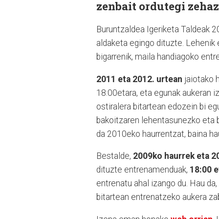
zenbait ordutegi zehaz
Buruntzaldea Igeriketa Taldeak 2
aldaketa egingo dituzte. Lehenik e
bigarrenik, maila handiagoko ent
2011 eta 2012. urtean
jaiotako 
18:00etara, eta egunak aukeran iz
ostiralera bitartean edozein bi eg
bakoitzaren lehentasunezko eta b
da 2010eko haurrentzat, baina ha
Bestalde,
2009ko haurrek eta 2
dituzte entrenamenduak,
18:00 e
entrenatu ahal izango du. Hau da
bitartean entrenatzeko aukera za