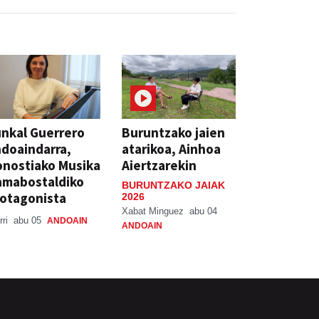
nkal Guerrero
Buruntzako jaien
doaindarra,
atarikoa, Ainhoa
nostiako Musika
Aiertzarekin
amabostaldiko
BURUNTZAKO JAIAK
otagonista
2026
Xabat Minguez
abu 04
rri
abu 05
ANDOAIN
ANDOAIN