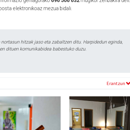
 Informazio gehiagorako
696 506 632
mugikor zenbakira dei
posta elektronikoaz mezua bidali.
ortasun hitzak jaso eta zabaltzen ditu. Harpidedun eginda,
tzen dituen komunikabidea babestuko duzu.
Erantzun