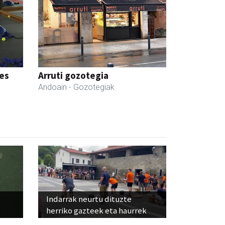
tes
Arruti gozotegia
Andoain
- Gozotegiak
Indarrak neurtu dituzte
herriko gazteek eta haurrek