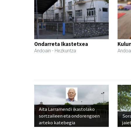
Ondarreta Ikastetxea
Kulu
Andoain
- Hezkuntza
Andoa
Aita Larramendi ikastolako
sortzaileen eta ondorengoen
Sora
arteko katebegia
jaie