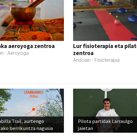
nka aeroyoga zentroa
Lur fisioterapia eta pila
zentroa
in
- Aeroyoga
Andoain
- Fisioterapia
billa Trail, aurtengo
Pilota partidak Larraulgo
tako berrikuntza nagusia
jaietan