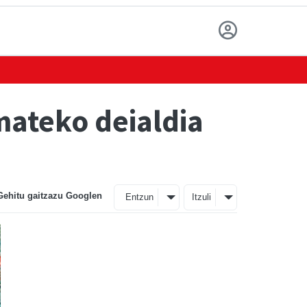
mateko deialdia
Gehitu gaitzazu Googlen
Entzun
Itzuli