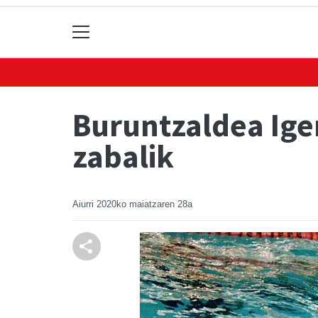
Buruntzaldea Ige
zabalik
Aiurri
2020ko maiatzaren 28a