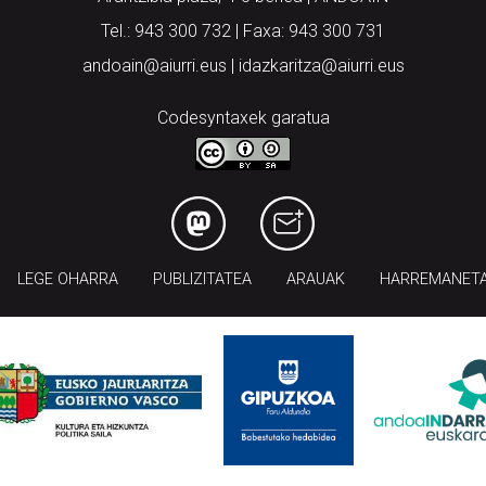
Tel.: 943 300 732 | Faxa: 943 300 731
andoain@aiurri.eus | idazkaritza@aiurri.eus
Codesyntaxek garatua
LEGE OHARRA
PUBLIZITATEA
ARAUAK
HARREMANET