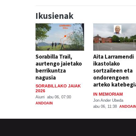
Ikusienak
Sorabilla Trail,
Aita Larramendi
aurtengo jaietako
ikastolako
berrikuntza
sortzaileen eta
nagusia
ondorengoen
arteko katebegi
SORABILLAKO JAIAK
2026
IN MEMORIAM
Aiurri
abu 06, 07:00
Jon Ander Ubeda
ANDOAIN
abu 06, 11:38
ANDOAI