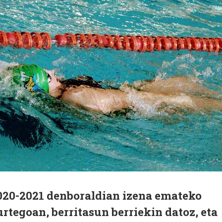
020-2021 denboraldian izena emateko
urtegoan, berritasun berriekin datoz, eta