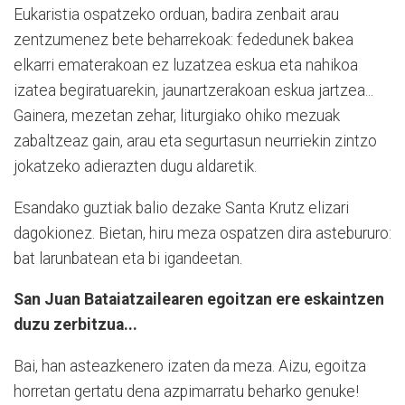
Eukaristia ospatzeko orduan, badira zenbait arau
zentzumenez bete beharrekoak: fededunek bakea
elkarri ematerakoan ez luzatzea eskua eta nahikoa
izatea begiratuarekin, jaunartzerakoan eskua jartzea...
Gainera, mezetan zehar, liturgiako ohiko mezuak
zabaltzeaz gain, arau eta segurtasun neurriekin zintzo
jokatzeko adierazten dugu aldaretik.
Esandako guztiak balio dezake Santa Krutz elizari
dagokionez. Bietan, hiru meza ospatzen dira astebururo:
bat larunbatean eta bi igandeetan.
San Juan Bataiatzailearen egoitzan ere eskaintzen
duzu zerbitzua...
Bai, han asteazkenero izaten da meza. Aizu, egoitza
horretan gertatu dena azpimarratu beharko genuke!