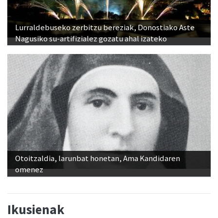
Lurraldebuseko zerbitzu bereziak, Donostiako Aste
Nagusiko su-artifizialez gozatu ahal izateko
Otoitzaldia, larunbat honetan, Ama Kandidaren
omenez
Ikusienak