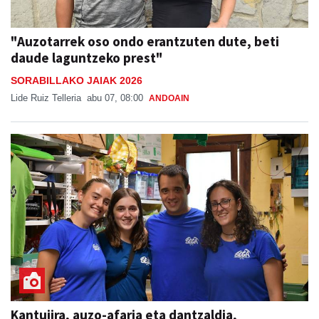
"Auzotarrek oso ondo erantzuten dute, beti
daude laguntzeko prest"
SORABILLAKO JAIAK 2026
Lide Ruiz Telleria
abu 07, 08:00
ANDOAIN
Kantujira, auzo-afaria eta dantzaldia,