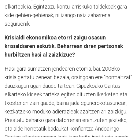
elkarteak ia. Egintzazu kontu, arriskuko taldekoak gara
kide gehien-gehienak; ni izango naiz zaharrena
seguruenik.
Krisialdi ekonomikoa etorri zaigu osasun
krisialdiaren eskutik. Beharrean diren pertsonak
hurbiltzen hasi al zaizkizue?
Hasi gara sumatzen jendearen etorria, bai. 2008ko
krisia gertatu zenean bezala, oraingoan ere “normaltzat”
dauzkagun ugari daude tartean. Gipuzkoako Caritas
elkarteko kideek tarteka egiten dituzten ikerketen eta
txostenen zain gaude, baina jada egunerokotasunean,
kezkatzeko moduko adierazleak azaltzen ari zaizkigu.
Prestatu beharko gara datorrenari erantzuten jakiteko,
eta alde horretatik badaukat konfiantza Andoaingo