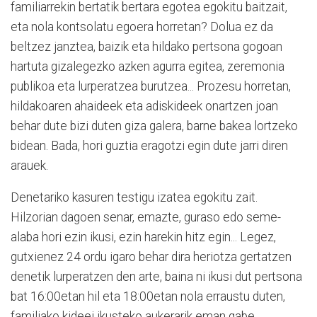
familiarrekin bertatik bertara egotea egokitu baitzait,
eta nola kontsolatu egoera horretan? Dolua ez da
beltzez janztea, baizik eta hildako pertsona gogoan
hartuta gizalegezko azken agurra egitea, zeremonia
publikoa eta lurperatzea burutzea... Prozesu horretan,
hildakoaren ahaideek eta adiskideek onartzen joan
behar dute bizi duten giza galera, barne bakea lortzeko
bidean. Bada, hori guztia eragotzi egin dute jarri diren
arauek.
Denetariko kasuren testigu izatea egokitu zait.
Hilzorian dagoen senar, emazte, guraso edo seme-
alaba hori ezin ikusi, ezin harekin hitz egin... Legez,
gutxienez 24 ordu igaro behar dira heriotza gertatzen
denetik lurperatzen den arte, baina ni ikusi dut pertsona
bat 16:00etan hil eta 18:00etan nola erraustu duten,
familiako kideei ikusteko aukerarik eman gabe.