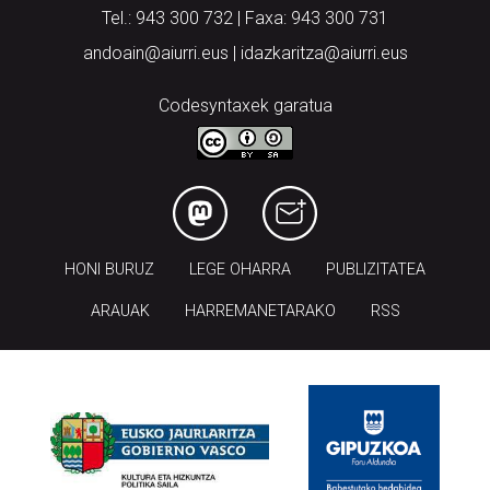
Tel.: 943 300 732 | Faxa: 943 300 731
andoain@aiurri.eus | idazkaritza@aiurri.eus
Codesyntaxek garatua
HONI BURUZ
LEGE OHARRA
PUBLIZITATEA
ARAUAK
HARREMANETARAKO
RSS