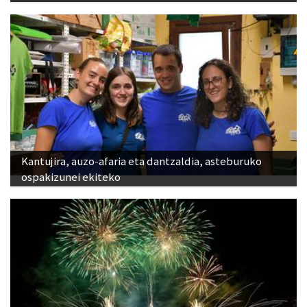
Kantujira, auzo-afaria eta dantzaldia, asteburuko
ospakizunei ekiteko