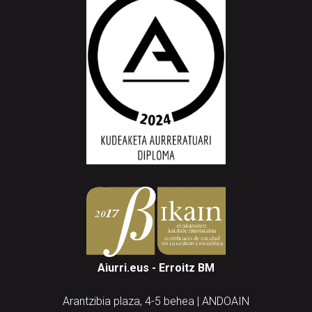
Aiurri.eus - Erroitz BM
Arantzibia plaza, 4-5 behea | ANDOAIN