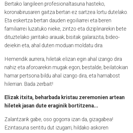
Bertako langileen profesionaltasuna hasteko,
koronabirusaren gaitza bertan ez sartzea lortu dutelako.
Eta eskertza bertan dauden egoiliarrei eta beren
familiarrei luzatuko nieke, zintzo eta diziplinarekin bete
dituztelako jarritako arauak; bisitak galarazita, bideo-
deiekin eta, ahal duten moduan moldatu dira.
Hemendik aurrera, hiletak elizan egin ahal izango dira
nahiz eta aforoarekin mugak egon; bestalde, beilatokian
hamar pertsona bildu ahal izango dira, eta hamabost
hilerrian. Bada zerbait!
Elizak itxita, beharbada kristau zeremonien artean
hiletek jasan dute eraginik bortitzena...
Zalantzarik gabe, oso gogorra izan da, gizagabea!
Ezintasuna sentitu dut izugarri, hildako askoren