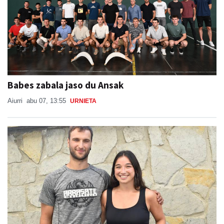
Babes zabala jaso du Ansak
Aiurri
abu 07, 13:55
URNIETA