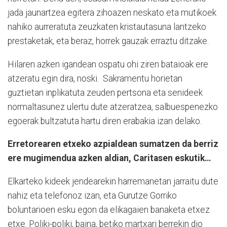
jada jaunartzea egitera zihoazen neskato eta mutikoek
nahiko aurreratuta zeuzkaten kristautasuna lantzeko
prestaketak, eta beraz, horrek gauzak erraztu ditzake.
Hilaren azken igandean ospatu ohi ziren bataioak ere
atzeratu egin dira, noski.
Sakramentu horietan
guztietan inplikatuta zeuden pertsona eta senideek
normaltasunez ulertu dute atzeratzea, salbuespenezko
egoerak bultzatuta hartu diren erabakia izan delako.
Erretorearen etxeko azpialdean sumatzen da berriz
ere mugimendua azken aldian, Caritasen eskutik…
Elkarteko kideek jendearekin harremanetan jarraitu dute
nahiz eta telefonoz izan, eta Gurutze Gorriko
boluntarioen esku egon da elikagaien banaketa etxez
etxe. Poliki-poliki, baina, betiko martxari berrekin dio