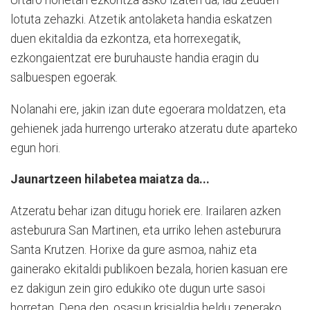
Urtaro honetan ezkontza asko izaten da; lau zeuden
lotuta zehazki. Atzetik antolaketa handia eskatzen
duen ekitaldia da ezkontza, eta horrexegatik,
ezkongaientzat ere buruhauste handia eragin du
salbuespen egoerak.
Nolanahi ere, jakin izan dute egoerara moldatzen, eta
gehienek jada hurrengo urterako atzeratu dute aparteko
egun hori.
Jaunartzeen hilabetea maiatza da...
Atzeratu behar izan ditugu horiek ere. Irailaren azken
asteburura San Martinen, eta urriko lehen asteburura
Santa Krutzen. Horixe da gure asmoa, nahiz eta
gainerako ekitaldi publikoen bezala, horien kasuan ere
ez dakigun zein giro edukiko ote dugun urte sasoi
horretan. Dena den, osasun krisialdia heldu zenerako