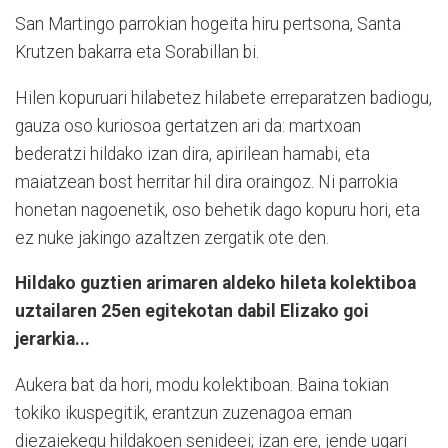
San Martingo parrokian hogeita hiru pertsona, Santa
Krutzen bakarra eta Sorabillan bi.
Hilen kopuruari hilabetez hilabete erreparatzen badiogu,
gauza oso kuriosoa gertatzen ari da: martxoan
bederatzi hildako izan dira, apirilean hamabi, eta
maiatzean bost herritar hil dira oraingoz. Ni parrokia
honetan nagoenetik, oso behetik dago kopuru hori, eta
ez nuke jakingo azaltzen zergatik ote den.
Hildako guztien arimaren aldeko hileta kolektiboa
uztailaren 25en egitekotan dabil Elizako goi
jerarkia...
Aukera bat da hori, modu kolektiboan. Baina tokian
tokiko ikuspegitik, erantzun zuzenagoa eman
diezaiekegu hildakoen senideei; izan ere, jende ugari