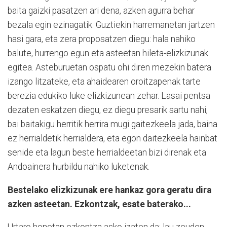
baita gaizki pasatzen ari dena, azken agurra behar
bezala egin ezinagatik. Guztiekin harremanetan jartzen
hasi gara, eta zera proposatzen diegu: hala nahiko
balute, hurrengo egun eta asteetan hileta-elizkizunak
egitea. Asteburuetan ospatu ohi diren mezekin batera
izango litzateke, eta ahaidearen oroitzapenak tarte
berezia edukiko luke elizkizunean zehar. Lasai pentsa
dezaten eskatzen diegu, ez diegu presarik sartu nahi,
bai baitakigu herritik herrira mugi gaitezkeela jada, baina
ez herrialdetik herrialdera, eta egon daitezkeela hainbat
senide eta lagun beste herrialdeetan bizi direnak eta
Andoainera hurbildu nahiko luketenak.
Bestelako elizkizunak ere hankaz gora geratu dira
azken asteetan. Ezkontzak, esate baterako...