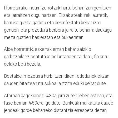
Horretarako, neurri zorrotzak hartu behar izan genituen
eta jarraitzen dugu hartzen. Elizak ateak ireki aurretik,
barruko guztia garbitu eta desinfektatu behar izan
genuen, eta prozedura berbera jarraitu beharra daukagu
meza guztien hasieratan eta bukaeratan.
Alde horretatik, eskerrak eman behar zaizkio
garbitzaileez osatutako boluntarioen taldeari, fin aritu
delako beti bezala.
Bestalde, mezetara hurbiltzen diren fededunek elizan
dauden bitartean musukoa jantzita eduki behar dute.
Aforoari dagokionez, %30a jarri zuten lehen astean, eta
fase berrian %50era igo dute. Bankuak markatuta daude
jendeak gorde beharreko distantzia errespeta dezan.