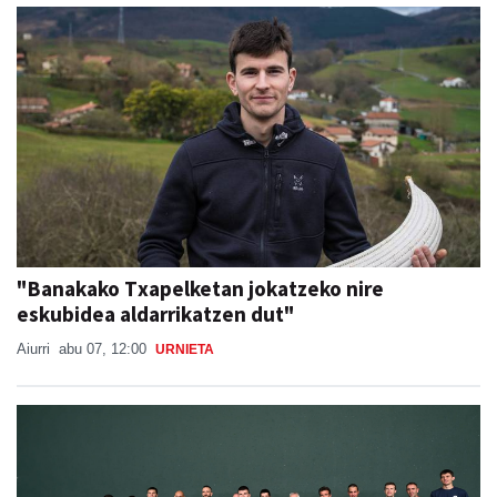
"Banakako Txapelketan jokatzeko nire
eskubidea aldarrikatzen dut"
Aiurri
abu 07, 12:00
URNIETA