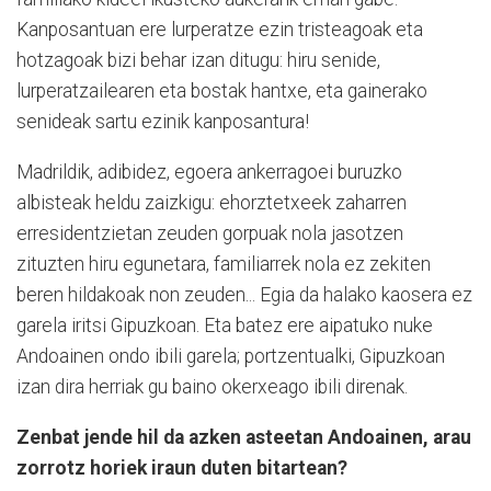
Kanposantuan ere lurperatze ezin tristeagoak eta
hotzagoak bizi behar izan ditugu: hiru senide,
lurperatzailearen eta bostak hantxe, eta gainerako
senideak sartu ezinik kanposantura!
Madrildik, adibidez, egoera ankerragoei buruzko
albisteak heldu zaizkigu: ehorztetxeek zaharren
erresidentzietan zeuden gorpuak nola jasotzen
zituzten hiru egunetara, familiarrek nola ez zekiten
beren hildakoak non zeuden... Egia da halako kaosera ez
garela iritsi Gipuzkoan. Eta batez ere aipatuko nuke
Andoainen ondo ibili garela; portzentualki, Gipuzkoan
izan dira herriak gu baino okerxeago ibili direnak.
Zenbat jende hil da azken asteetan Andoainen, arau
zorrotz horiek iraun duten bitartean?