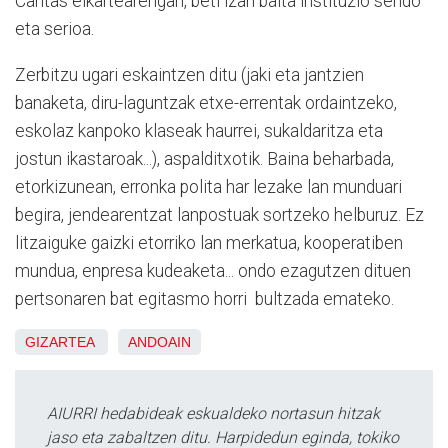
Caritas elkartearengan, beti izan baita instituzio sendo
eta serioa.
Zerbitzu ugari eskaintzen ditu (jaki eta jantzien
banaketa, diru-laguntzak etxe-errentak ordaintzeko,
eskolaz kanpoko klaseak haurrei, sukaldaritza eta
jostun ikastaroak...), aspalditxotik. Baina beharbada,
etorkizunean, erronka polita har lezake lan munduari
begira, jendearentzat lanpostuak sortzeko helburuz. Ez
litzaiguke gaizki etorriko lan merkatua, kooperatiben
mundua, enpresa kudeaketa... ondo ezagutzen dituen
pertsonaren bat egitasmo horri bultzada emateko.
GIZARTEA
ANDOAIN
AIURRI hedabideak eskualdeko nortasun hitzak
jaso eta zabaltzen ditu. Harpidedun eginda, tokiko