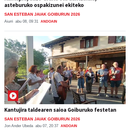
asteburuko ospakizunei ekiteko
SAN ESTEBAN JAIAK GOIBURUN 2026
Aiurri
abu 08, 09:31
ANDOAIN
Kantujira taldearen saioa Goiburuko festetan
SAN ESTEBAN JAIAK GOIBURUN 2026
Jon Ander Ubeda
abu 07, 20:37
ANDOAIN