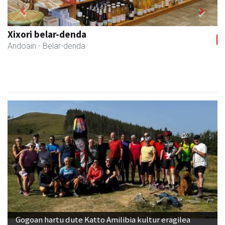
Previous
Next
Xixori belar-denda
Andoain
- Belar-denda
Gogoan hartu dute Katto Amilibia kultur eragilea