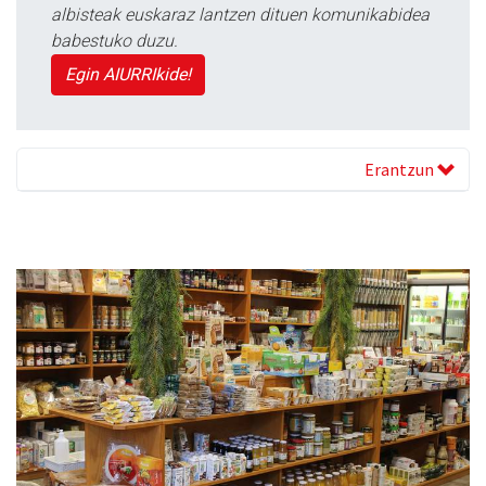
albisteak euskaraz lantzen dituen komunikabidea
babestuko duzu.
Egin AIURRIkide!
Erantzun