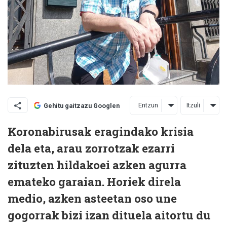
Entzun
Itzuli
Gehitu gaitzazu Googlen
Koronabirusak eragindako krisia
dela eta, arau zorrotzak ezarri
zituzten hildakoei azken agurra
emateko garaian. Horiek direla
medio, azken asteetan oso une
gogorrak bizi izan dituela aitortu du