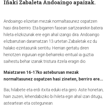
Iñaki Zabaleta Andoaingo apaizak.
Andoaingo elizetan mezak normaltasunez ospatzen
hasi dira berriro. Eta bigarren fasean sartzearekin batera
hileta elizkizunak ere egin ahal izango dira. Andoaingo
elizbarrutian daramatzan 13 urtetan Zabaletak ez du
halako ezintasunik sentitu. Herrian gertatu diren
heriotzen inguruan egin beharreko erritual ia guztia
saihestu behar izanak tristura itzela eragin dio.
Maiatzaren 16-17ko asteburuan mezak
normaltasunez ospatzen hasi zineten, berriro ere...
Bai, hilabete eta erdi itxita eduki eta gero. Aste honetan,
hain zuzen, lehendabiziko bi hileta egin ahal izan ditugu,
asteartean eta ostegunean.