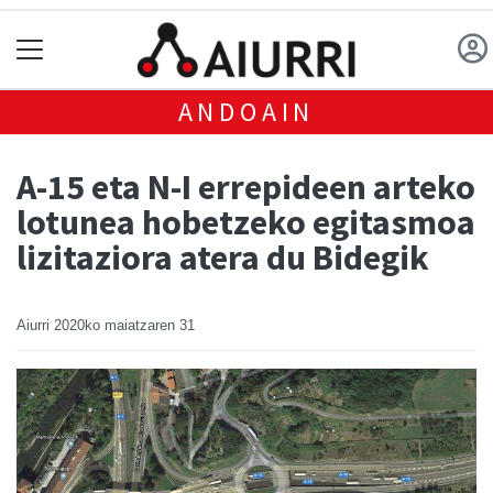
ANDOAIN
A-15 eta N-I errepideen arteko
lotunea hobetzeko egitasmoa
lizitaziora atera du Bidegik
Aiurri
2020ko maiatzaren 31