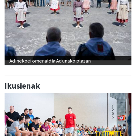
Adinekoei omenaldia Adunako plazan
Ikusienak