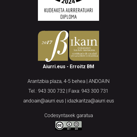
Aiurri.eus - Erroitz BM
Arantzibia plaza, 4-5 behea | ANDOAIN
Tel.: 943 300 732 | Faxa: 943 300 731
andoain@aiurri.eus | idazkaritza@aiurri.eus
Codesyntaxek garatua