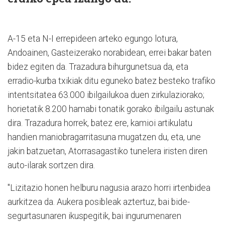
A-15 eta N-I errepideen arteko egungo lotura,
Andoainen, Gasteizerako norabidean, errei bakar baten
bidez egiten da. Trazadura bihurgunetsua da, eta
erradio-kurba txikiak ditu eguneko batez besteko trafiko
intentsitatea 63.000 ibilgailukoa duen zirkulaziorako;
horietatik 8.200 hamabi tonatik gorako ibilgailu astunak
dira. Trazadura horrek, batez ere, kamioi artikulatu
handien maniobragarritasuna mugatzen du, eta, une
jakin batzuetan, Atorrasagastiko tunelera iristen diren
auto-ilarak sortzen dira.
"Lizitazio honen helburu nagusia arazo horri irtenbidea
aurkitzea da. Aukera posibleak aztertuz, bai bide-
segurtasunaren ikuspegitik, bai ingurumenaren