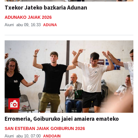
Txekor Jateko bazkaria Adunan
ADUNAKO JAIAK 2026
Aiurri
abu 09, 16:33
ADUNA
Erromeria, Goiburuko jaiei amaiera emateko
SAN ESTEBAN JAIAK GOIBURUN 2026
Aiurri
abu 10, 07:00
ANDOAIN