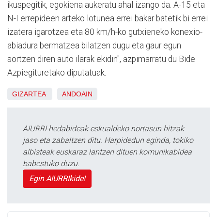
ikuspegitik, egokiena aukeratu ahal izango da. A-15 eta
N-I errepideen arteko lotunea errei bakar batetik bi errei
izatera igarotzea eta 80 km/h-ko gutxieneko konexio-
abiadura bermatzea bilatzen dugu eta gaur egun
sortzen diren auto ilarak ekidin", azpimarratu du Bide
Azpiegituretako diputatuak.
GIZARTEA
ANDOAIN
AIURRI hedabideak eskualdeko nortasun hitzak
jaso eta zabaltzen ditu. Harpidedun eginda, tokiko
albisteak euskaraz lantzen dituen komunikabidea
babestuko duzu.
Egin AIURRIkide!