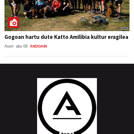
Gogoan hartu dute Katto Amilibia kultur eragilea
Aiurri
abu 08
ANDOAIN