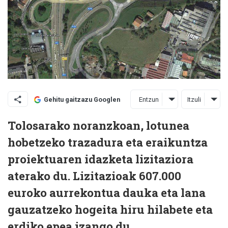
Entzun
Itzuli
Gehitu gaitzazu Googlen
Tolosarako noranzkoan, lotunea
hobetzeko trazadura eta eraikuntza
proiektuaren idazketa lizitaziora
aterako du. Lizitazioak 607.000
euroko aurrekontua dauka eta lana
gauzatzeko hogeita hiru hilabete eta
erdiko epea izango du.