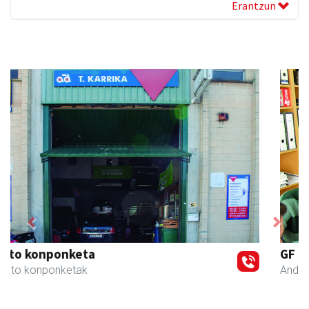
Erantzun
Previous
Next
GF akademia
Andoain
- Akademiak