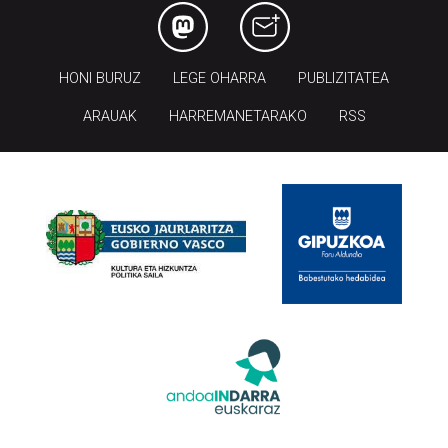
HONI BURUZ
LEGE OHARRA
PUBLIZITATEA
ARAUAK
HARREMANETARAKO
RSS