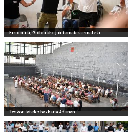
Erromeria, Goiburuko jaiei amaiera emateko
Txekor Jateko bazkaria Adunan