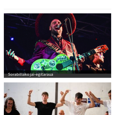
Sorabillako jai-egitaraua