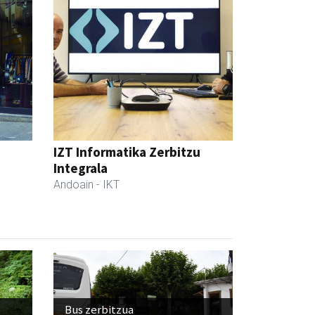
IZT Informatika Zerbitzu
Integrala
Andoain
- IKT
Bus zerbitzua