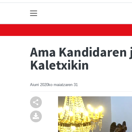
Ama Kandidaren j
Kaletxikin
Aiurri
2020ko maiatzaren 31