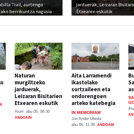
billa Trail, aurtengo
jarduerak, Leizaran Bisitar
tako berrikuntza nagusia
Etxearen eskutik
Naturan
Aita Larramendi
Bu
ko
murgiltzeko
ikastolako
S
jarduerak,
sortzaileen eta
a
Leizaran Bisitarien
ondorengoen
SA
Etxearen eskutik
arteko katebegia
GO
K
Aiu
Aiurri
abu 05, 08:30
IN MEMORIAM
AN
ANDOAIN
Jon Ander Ubeda
abu 06, 11:38
ANDOAIN