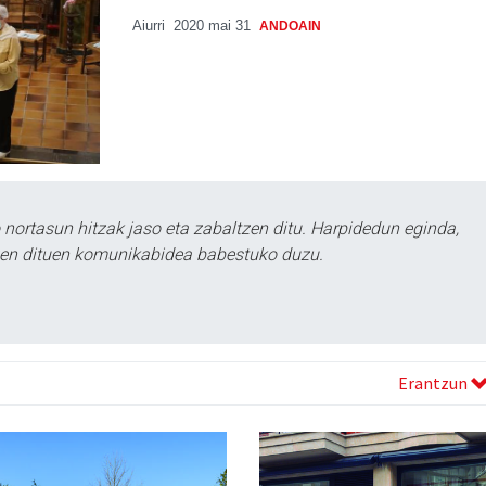
Aiurri
2020 mai 31
ANDOAIN
ortasun hitzak jaso eta zabaltzen ditu. Harpidedun eginda,
tzen dituen komunikabidea babestuko duzu.
Erantzun