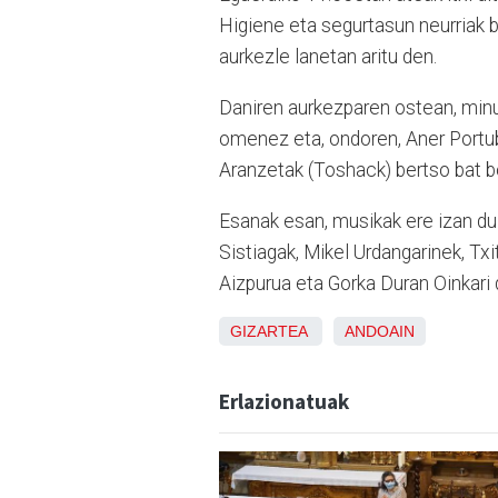
Higiene eta segurtasun neurriak b
aurkezle lanetan aritu den.
Daniren aurkezparen ostean, minu
omenez eta, ondoren, Aner Portubu
Aranzetak (Toshack) bertso bat b
Esanak esan, musikak ere izan du 
Sistiagak, Mikel Urdangarinek, Tx
Aizpurua eta Gorka Duran Oinkari d
GIZARTEA
ANDOAIN
Erlazionatuak