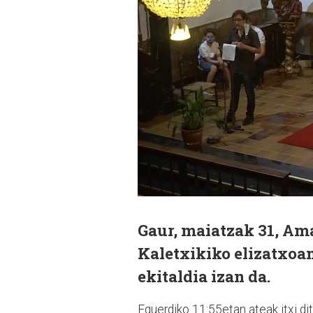
Gaur, maiatzak 31, Am
Kaletxikiko elizatxoan
ekitaldia izan da.
Eguerdiko 11:55etan ateak itxi d