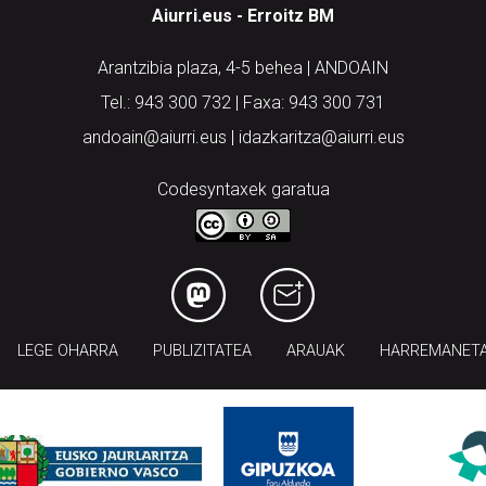
Aiurri.eus - Erroitz BM
Arantzibia plaza, 4-5 behea | ANDOAIN
Tel.: 943 300 732 | Faxa: 943 300 731
andoain@aiurri.eus | idazkaritza@aiurri.eus
Codesyntaxek garatua
LEGE OHARRA
PUBLIZITATEA
ARAUAK
HARREMANET