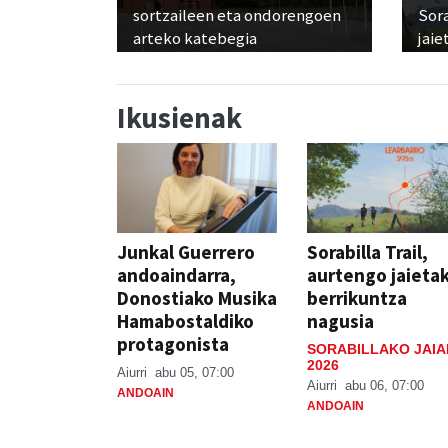
sortzaileen eta ondorengoen
Sora
arteko katebegia
jaie
Ikusienak
Junkal Guerrero
Sorabilla Trail,
andoaindarra,
aurtengo jaieta
Donostiako Musika
berrikuntza
Hamabostaldiko
nagusia
protagonista
SORABILLAKO JAIA
2026
Aiurri
abu 05, 07:00
Aiurri
abu 06, 07:00
ANDOAIN
ANDOAIN