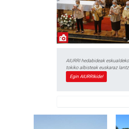
AIURRI hedabideak eskualdeko n
tokiko albisteak euskaraz lan
Egin AIURRIkide!