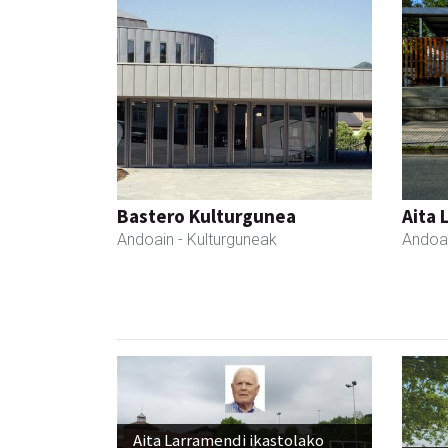
Bastero Kulturgunea
Aita 
Andoain
- Kulturguneak
Andoa
Aita Larramendi ikastolako