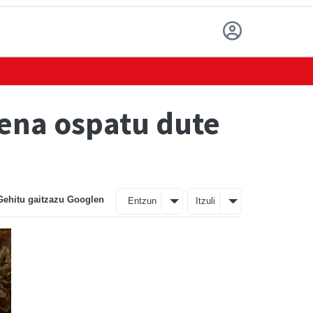
rena ospatu dute
Gehitu gaitzazu Googlen
Entzun
Itzuli