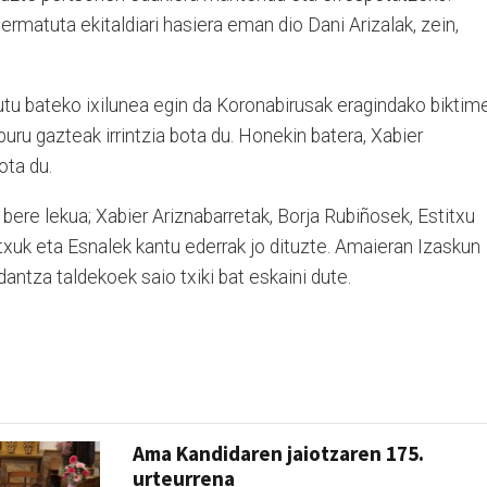
ermatuta ekitaldiari hasiera eman dio Dani Arizalak, zein,
tu bateko ixilunea egin da Koronabirusak eragindako biktim
ru gazteak irrintzia bota du. Honekin batera, Xabier
ota du.
bere lekua; Xabier Ariznabarretak, Borja Rubiñosek, Estitxu
itxuk eta Esnalek kantu ederrak jo dituzte. Amaieran Izaskun
antza taldekoek saio txiki bat eskaini dute.
Ama Kandidaren jaiotzaren 175.
urteurrena