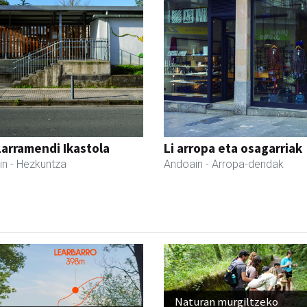
Larramendi Ikastola
Li arropa eta osagarriak
in
- Hezkuntza
Andoain
- Arropa-dendak
Naturan murgiltzeko