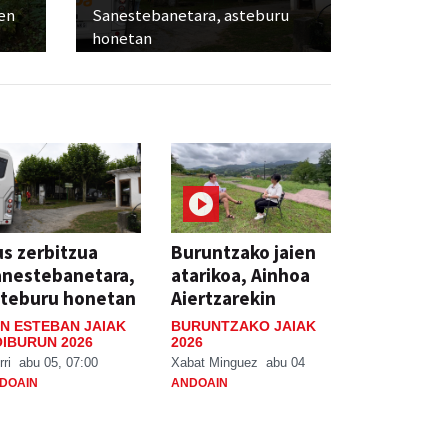
ien
Sanestebanetara, asteburu
honetan
s zerbitzua
Buruntzako jaien
anestebanetara,
atarikoa, Ainhoa
steburu honetan
Aiertzarekin
N ESTEBAN JAIAK
BURUNTZAKO JAIAK
IBURUN 2026
2026
rri
abu 05, 07:00
Xabat Minguez
abu 04
DOAIN
ANDOAIN