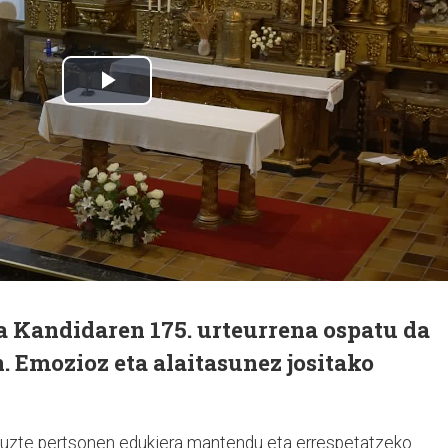
a Kandidaren 175. urteurrena ospatu da
. Emozioz eta alaitasunez jositako
ituzte pertsonen edukiera mantendu eta errespetatzeko.