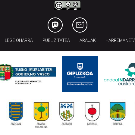
LEGE OHARRA
PUBLIZITATEA
ARAUAK
HARREMANET