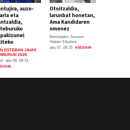
ntujira, auzo-
Otoitzaldia,
aria eta
larunbat honetan,
ntzaldia,
Ama Kandidaren
steburuko
omenez
pakizunei
Berrozpeko Jesusen
iteko
Alaben Elkartea
abu 07, 09:25
ANDOAIN
N ESTEBAN JAIAK
IBURUN 2026
rri
abu 08, 09:31
DOAIN