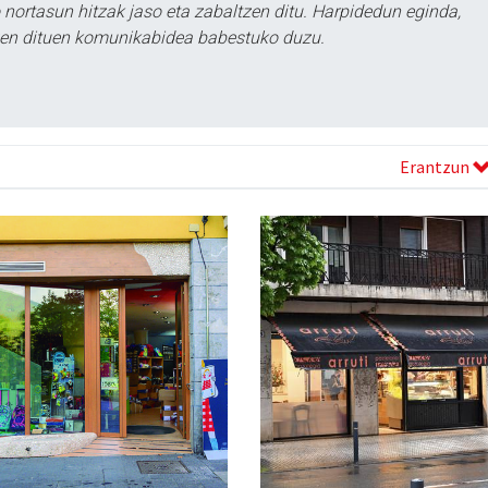
ortasun hitzak jaso eta zabaltzen ditu. Harpidedun eginda,
tzen dituen komunikabidea babestuko duzu.
Erantzun