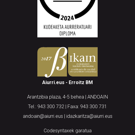
Aiurri.eus - Erroitz BM
Arantzibia plaza, 4-5 behea | ANDOAIN
Tel.: 943 300 732 | Faxa: 943 300 731
andoain@aiurri.eus | idazkaritza@aiurri.eus
Codesyntaxek garatua