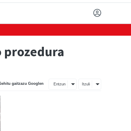
o prozedura
Gehitu gaitzazu Googlen
Entzun
Itzuli