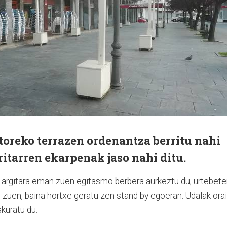
toreko terrazen ordenantza berritu nahi
ritarren ekarpenak jaso nahi ditu.
argitara eman zuen egitasmo berbera aurkeztu du, urtebete
n zuen, baina hortxe geratu zen stand by egoeran. Udalak ora
kuratu du.