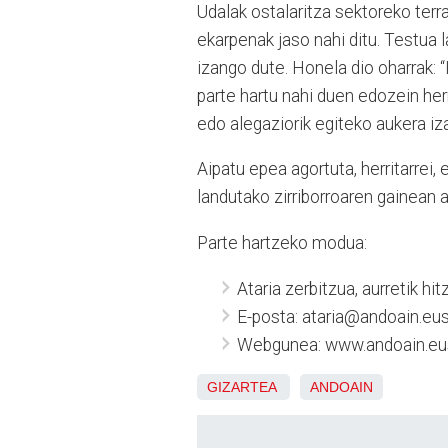
Udalak ostalaritza sektoreko terra
ekarpenak jaso nahi ditu. Testua l
izango dute. Honela dio oharrak: 
parte hartu nahi duen edozein her
edo alegaziorik egiteko aukera iz
Aipatu epea agortuta, herritarrei,
landutako zirriborroaren gainean 
Parte hartzeko modua:
Ataria zerbitzua, aurretik h
E-posta: ataria@andoain.eu
Webgunea: www.andoain.eu
GIZARTEA
ANDOAIN