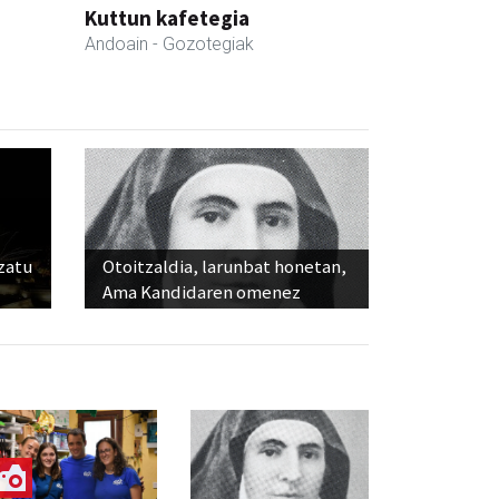
Kuttun kafetegia
Andoain
- Gozotegiak
ozatu
Otoitzaldia, larunbat honetan,
Ama Kandidaren omenez