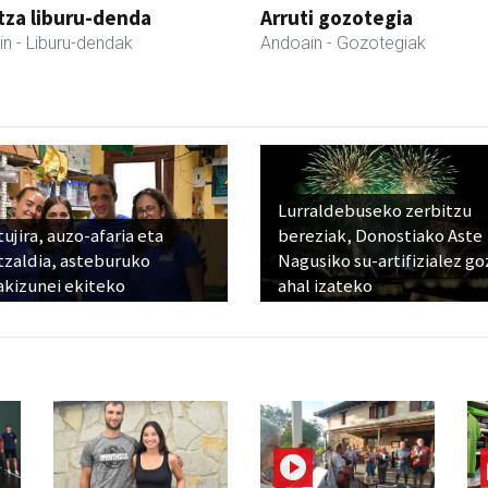
tza liburu-denda
Arruti gozotegia
in
- Liburu-dendak
Andoain
- Gozotegiak
Lurraldebuseko zerbitzu
ujira, auzo-afaria eta
bereziak, Donostiako Aste
tzaldia, asteburuko
Nagusiko su-artifizialez g
akizunei ekiteko
ahal izateko