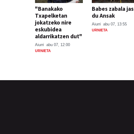
"Banakako
Babes zabala ja
Txapelketan
du Ansak
jokatzeko nire
Aiurri
abu 07, 13:55
eskubidea
URNIETA
aldarrikatzen dut"
Aiurri
abu 07, 12:00
URNIETA