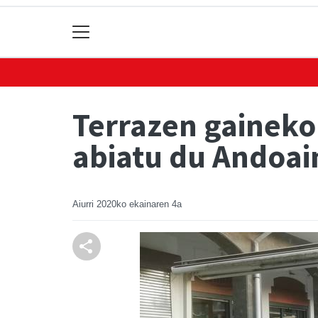
Terrazen gaineko
abiatu du Andoai
Aiurri
2020ko ekainaren 4a