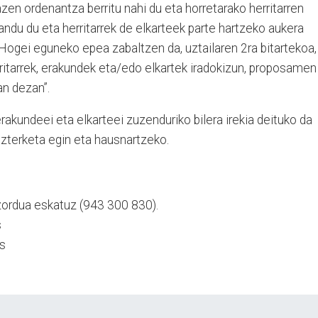
zen ordenantza berritu nahi du eta horretarako herritarren
andu du eta herritarrek de elkarteek parte hartzeko aukera
“Hogei eguneko epea zabaltzen da, uztailaren 2ra bitartekoa,
ritarrek, erakundek eta/edo elkartek iradokizun, proposamen
an dezan”.
 erakundeei eta elkarteei zuzenduriko bilera irekia deituko da
azterketa egin eta hausnartzeko.
itzordua eskatuz (943 300 830).
s
s