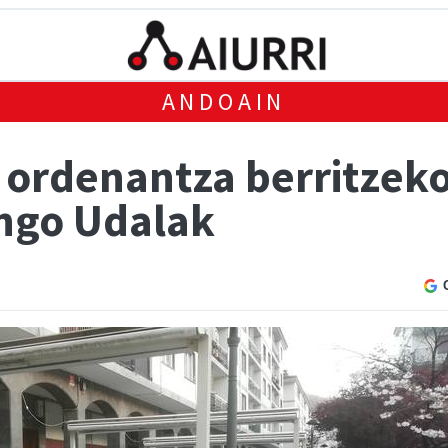
ANDOAIN
 ordenantza berritzek
ngo Udalak