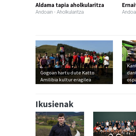
Aldama tapia aholkularitza
Ernai
Andoain
- Aholkularitza
Andoa
Kant
Gogoan hartu dute Katto
dan
Amilibia kultur eragilea
osp
Ikusienak