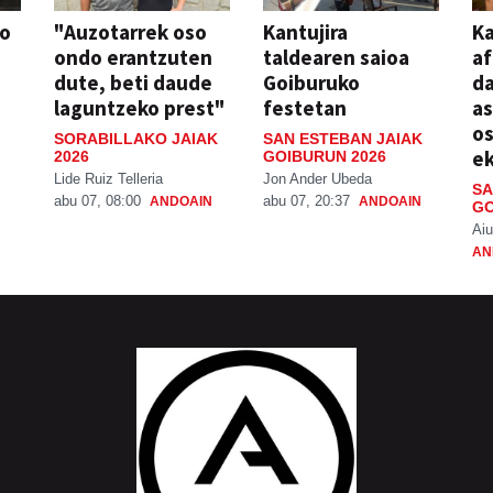
so
"Auzotarrek oso
Kantujira
Ka
ondo erantzuten
taldearen saioa
af
dute, beti daude
Goiburuko
da
laguntzeko prest"
festetan
a
os
SORABILLAKO JAIAK
SAN ESTEBAN JAIAK
ek
2026
GOIBURUN 2026
Lide Ruiz Telleria
Jon Ander Ubeda
SA
abu 07, 08:00
abu 07, 20:37
ANDOAIN
ANDOAIN
GO
Aiu
AN