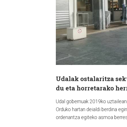
Udalak ostalaritza sek
du eta horretarako her
Udal gobernuak 2019ko uztailean 
Orduko hartan deialdi berdina egi
ordenantza egiteko asmoa berres