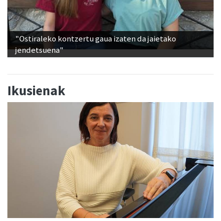
"Ostiraleko kontzertu gaua izaten da jaietako
jendetsuena"
Ikusienak