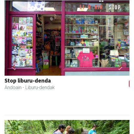
Previous
Next
Stop liburu-denda
Andoain
- Liburu-dendak