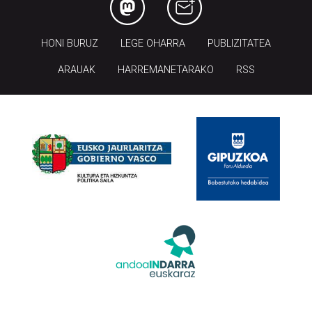
HONI BURUZ
LEGE OHARRA
PUBLIZITATEA
ARAUAK
HARREMANETARAKO
RSS