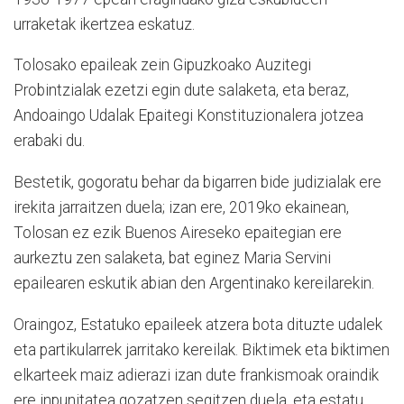
urraketak ikertzea eskatuz.
Tolosako epaileak zein Gipuzkoako Auzitegi
Probintzialak ezetzi egin dute salaketa, eta beraz,
Andoaingo Udalak Epaitegi Konstituzionalera jotzea
erabaki du.
Bestetik, gogoratu behar da bigarren bide judizialak ere
irekita jarraitzen duela; izan ere, 2019ko ekainean,
Tolosan ez ezik Buenos Aireseko epaitegian ere
aurkeztu zen salaketa, bat eginez Maria Servini
epailearen eskutik abian den Argentinako kereilarekin.
Oraingoz, Estatuko epaileek atzera bota dituzte udalek
eta partikularrek jarritako kereilak. Biktimek eta biktimen
elkarteek maiz adierazi izan dute frankismoak oraindik
ere inpunitatea gozatzen segitzen duela, eta estatu