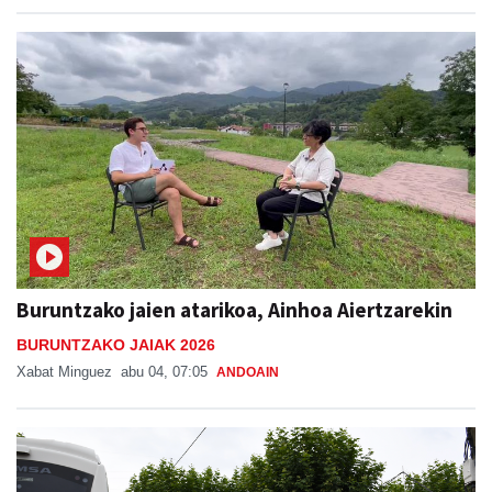
Buruntzako jaien atarikoa, Ainhoa Aiertzarekin
BURUNTZAKO JAIAK 2026
Xabat Minguez
abu 04, 07:05
ANDOAIN