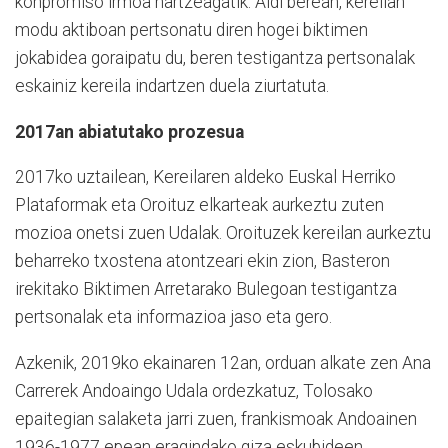
konpromiso irmoa hartzeagatik. Aldi berean, kereilan
modu aktiboan pertsonatu diren hogei biktimen
jokabidea goraipatu du, beren testigantza pertsonalak
eskainiz kereila indartzen duela ziurtatuta.
2017an abiatutako prozesua
2017ko uztailean, Kereilaren aldeko Euskal Herriko
Plataformak eta Oroituz elkarteak aurkeztu zuten
mozioa onetsi zuen Udalak. Oroituzek kereilan aurkeztu
beharreko txostena atontzeari ekin zion, Basteron
irekitako Biktimen Arretarako Bulegoan testigantza
pertsonalak eta informazioa jaso eta gero.
Azkenik, 2019ko ekainaren 12an, orduan alkate zen Ana
Carrerek Andoaingo Udala ordezkatuz, Tolosako
epaitegian salaketa jarri zuen, frankismoak Andoainen
1936-1977 epean eragindako giza eskubideen