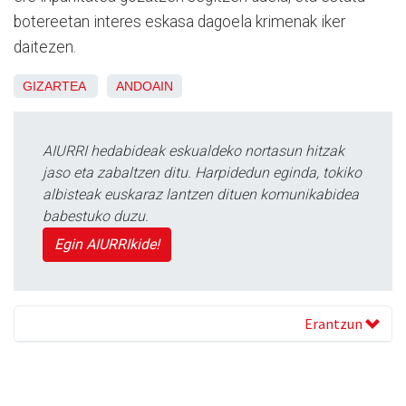
botereetan interes eskasa dagoela krimenak iker
daitezen.
GIZARTEA
ANDOAIN
AIURRI hedabideak eskualdeko nortasun hitzak
jaso eta zabaltzen ditu. Harpidedun eginda, tokiko
albisteak euskaraz lantzen dituen komunikabidea
babestuko duzu.
Egin AIURRIkide!
Erantzun