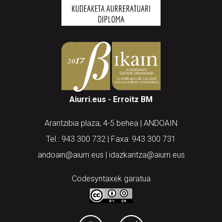
Aiurri.eus - Erroitz BM
Arantzibia plaza, 4-5 behea | ANDOAIN
Tel.: 943 300 732 | Faxa: 943 300 731
andoain@aiurri.eus | idazkaritza@aiurri.eus
Codesyntaxek garatua