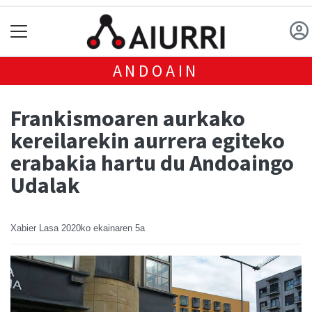
ANDOAIN
Frankismoaren aurkako
kereilarekin aurrera egiteko
erabakia hartu du Andoaingo
Udalak
Xabier Lasa
2020ko ekainaren 5a