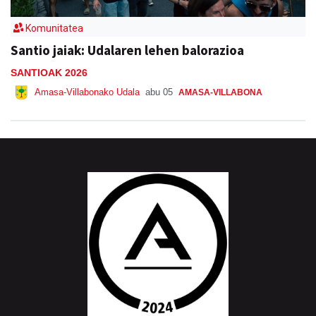
Komunitatea
Santio jaiak: Udalaren lehen balorazioa
SANTIOAK 2026
Amasa-Villabonako Udala
abu 05
AMASA-VILLABONA