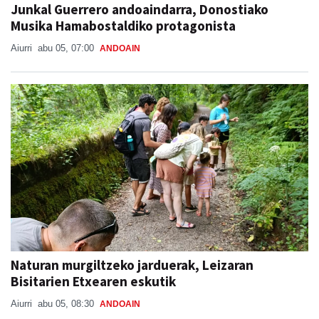
Junkal Guerrero andoaindarra, Donostiako
Musika Hamabostaldiko protagonista
Aiurri
abu 05, 07:00
ANDOAIN
Naturan murgiltzeko jarduerak, Leizaran
Bisitarien Etxearen eskutik
Aiurri
abu 05, 08:30
ANDOAIN