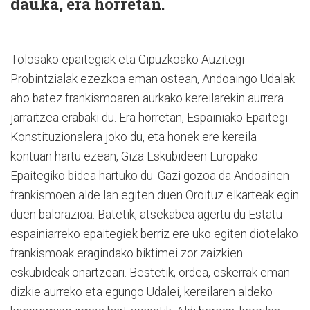
dauka, era horretan.
Tolosako epaitegiak eta Gipuzkoako Auzitegi
Probintzialak ezezkoa eman ostean, Andoaingo Udalak
aho batez frankismoaren aurkako kereilarekin aurrera
jarraitzea erabaki du. Era horretan, Espainiako Epaitegi
Konstituzionalera joko du, eta honek ere kereila
kontuan hartu ezean, Giza Eskubideen Europako
Epaitegiko bidea hartuko du. Gazi gozoa da Andoainen
frankismoen alde lan egiten duen Oroituz elkarteak egin
duen balorazioa. Batetik, atsekabea agertu du Estatu
espainiarreko epaitegiek berriz ere uko egiten diotelako
frankismoak eragindako biktimei zor zaizkien
eskubideak onartzeari. Bestetik, ordea, eskerrak eman
dizkie aurreko eta egungo Udalei, kereilaren aldeko