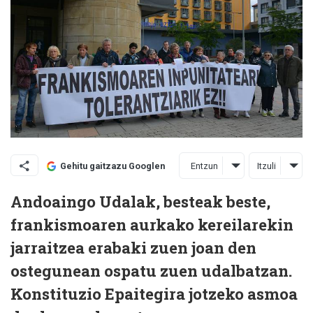
Entzun
Itzuli
Gehitu gaitzazu Googlen
Andoaingo Udalak, besteak beste,
frankismoaren aurkako kereilarekin
jarraitzea erabaki zuen joan den
ostegunean ospatu zuen udalbatzan.
Konstituzio Epaitegira jotzeko asmoa