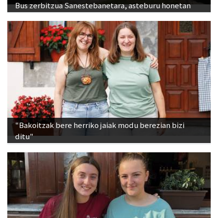
Bus zerbitzua Sanestebanetara, asteburu honetan
"Bakoitzak bere herriko jaiak modu berezian bizi
ditu"