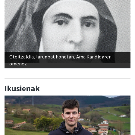
Otoitzaldia, larunbat honetan, Ama Kandidaren
omenez
Ikusienak