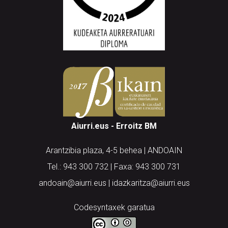
Aiurri.eus - Erroitz BM
Arantzibia plaza, 4-5 behea | ANDOAIN
Tel.: 943 300 732 | Faxa: 943 300 731
andoain@aiurri.eus | idazkaritza@aiurri.eus
Codesyntaxek garatua