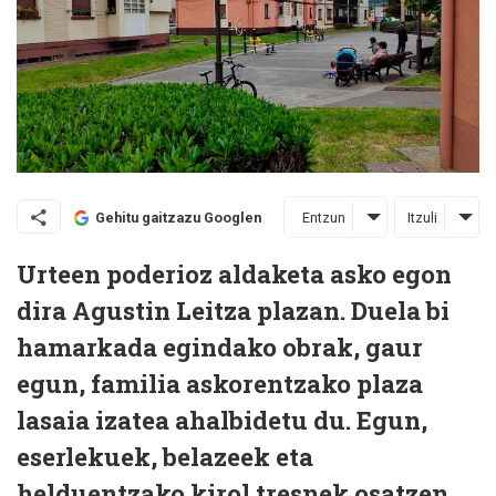
Entzun
Itzuli
Gehitu gaitzazu Googlen
Urteen poderioz aldaketa asko egon
dira Agustin Leitza plazan. Duela bi
hamarkada egindako obrak, gaur
egun, familia askorentzako plaza
lasaia izatea ahalbidetu du. Egun,
eserlekuek, belazeek eta
helduentzako kirol tresnek osatzen