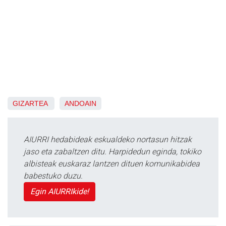
GIZARTEA
ANDOAIN
AIURRI hedabideak eskualdeko nortasun hitzak
jaso eta zabaltzen ditu. Harpidedun eginda, tokiko
albisteak euskaraz lantzen dituen komunikabidea
babestuko duzu.
Egin AIURRIkide!