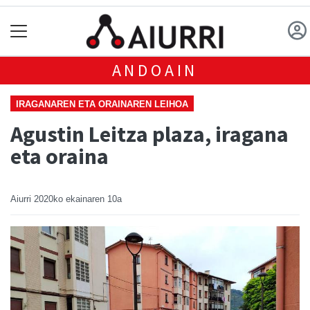
ANDOAIN
IRAGANAREN ETA ORAINAREN LEIHOA
Agustin Leitza plaza, iragana
eta oraina
Aiurri
2020ko ekainaren 10a