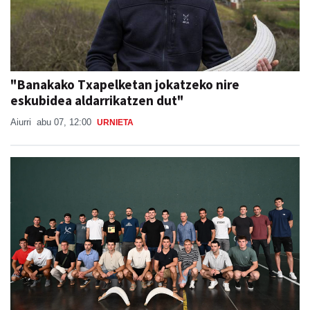
"Banakako Txapelketan jokatzeko nire
eskubidea aldarrikatzen dut"
Aiurri
abu 07, 12:00
URNIETA