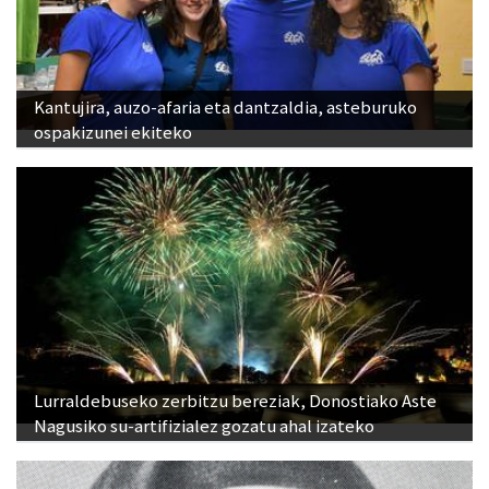
Kantujira, auzo-afaria eta dantzaldia, asteburuko
ospakizunei ekiteko
Lurraldebuseko zerbitzu bereziak, Donostiako Aste
Nagusiko su-artifizialez gozatu ahal izateko