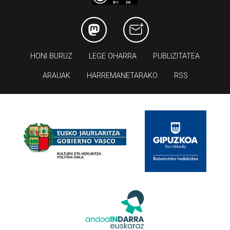
HONI BURUZ
LEGE OHARRA
PUBLIZITATEA
ARAUAK
HARREMANETARAKO
RSS