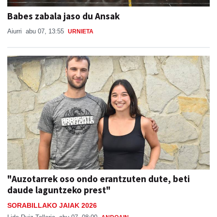
Babes zabala jaso du Ansak
Aiurri
abu 07, 13:55
URNIETA
"Auzotarrek oso ondo erantzuten dute, beti
daude laguntzeko prest"
SORABILLAKO JAIAK 2026