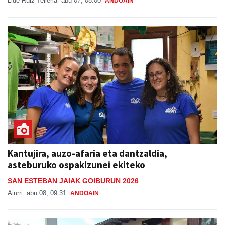
Lide Ruiz Telleria
abu 07, 08:00
ANDOAIN
Kantujira, auzo-afaria eta dantzaldia,
asteburuko ospakizunei ekiteko
SAN ESTEBAN JAIAK GOIBURUN 2026
Aiurri
abu 08, 09:31
ANDOAIN