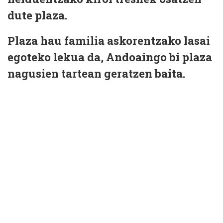
dute plaza.
Plaza hau familia askorentzako lasai
egoteko lekua da, Andoaingo bi plaza
nagusien tartean geratzen baita.