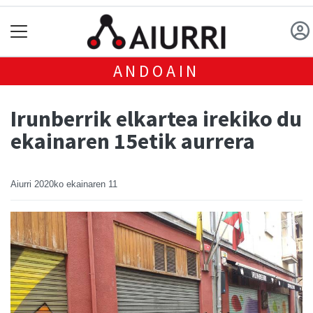
ANDOAIN
Irunberrik elkartea irekiko du
ekainaren 15etik aurrera
Aiurri
2020ko ekainaren 11