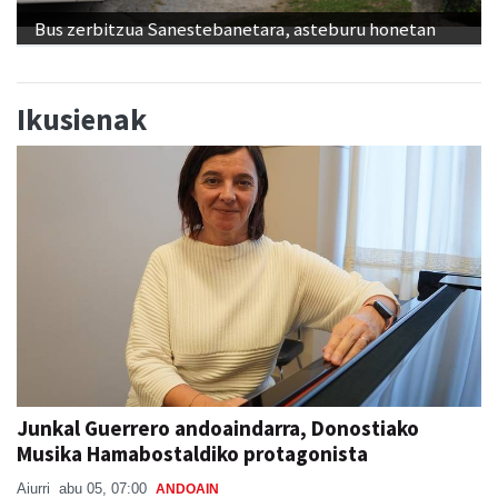
Bus zerbitzua Sanestebanetara, asteburu honetan
Ikusienak
Junkal Guerrero andoaindarra, Donostiako
Musika Hamabostaldiko protagonista
Aiurri
abu 05, 07:00
ANDOAIN