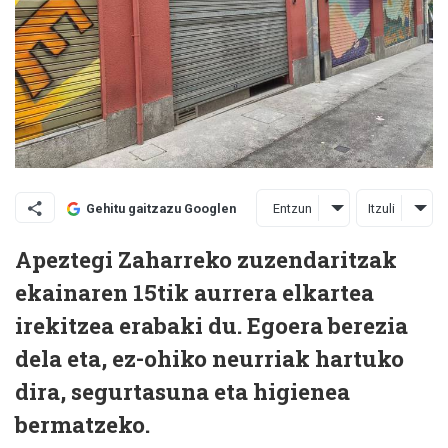
Entzun
Itzuli
Gehitu gaitzazu Googlen
Apeztegi Zaharreko zuzendaritzak
ekainaren 15tik aurrera elkartea
irekitzea erabaki du. Egoera berezia
dela eta, ez-ohiko neurriak hartuko
dira, segurtasuna eta higienea
bermatzeko.