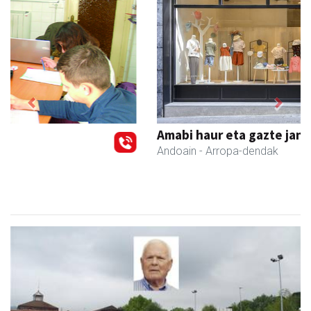
Previous
Next
Amabi haur eta gazte jantziak
Andoain
- Arropa-dendak