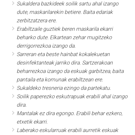
Sukaldera bazkideek soilik sartu ahal izango
dute, maskarilarekin betiere. Baita edariak
zerbitzatzera ere.
Erabiltzaile guztiek beren maskarila ekarri
beharko dute. Elkartean zehar mugitzeko
derrigorrezkoa izango da.
Sarreran eta beste hainbat kokalekuetan
desinfektanteak jarriko dira. Sartzerakoan
beharrezkoa izango da eskuak garbitzea, baita
pantaila eta komunak erabiltzean ere.
Sukaldeko tresneria ezingo da partekatu.
Soilik paperezko eskutrapuak erabili ahal izango
dira.
Mantalak ez dira egongo. Erabili behar ezkero,
etxetik ekarri.
Laberako eskularruak erabili aurretik eskuak