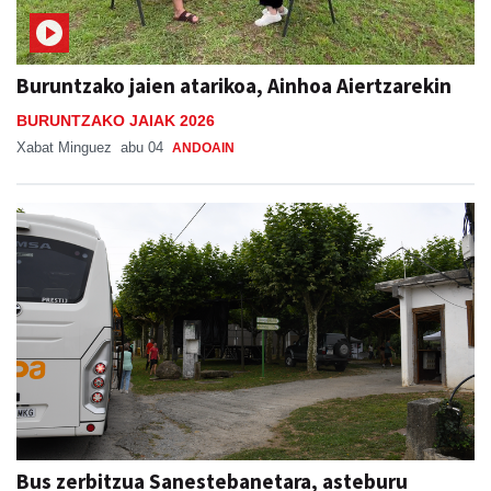
Buruntzako jaien atarikoa, Ainhoa Aiertzarekin
BURUNTZAKO JAIAK 2026
Xabat Minguez
abu 04
ANDOAIN
Bus zerbitzua Sanestebanetara, asteburu