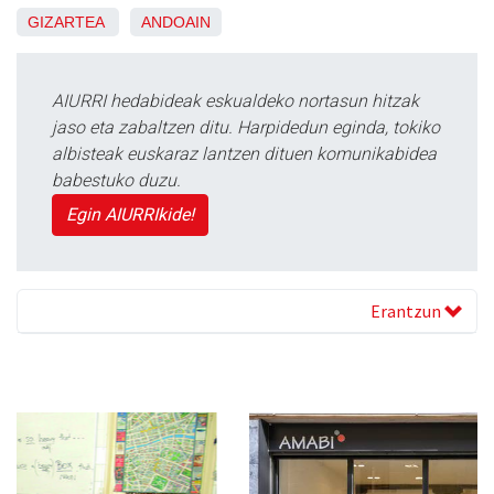
GIZARTEA
ANDOAIN
AIURRI hedabideak eskualdeko nortasun hitzak
jaso eta zabaltzen ditu. Harpidedun eginda, tokiko
albisteak euskaraz lantzen dituen komunikabidea
babestuko duzu.
Egin AIURRIkide!
Erantzun