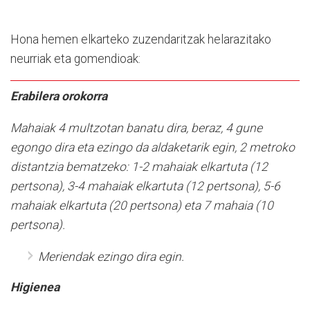
Hona hemen elkarteko zuzendaritzak helarazitako
neurriak eta gomendioak:
Erabilera orokorra
Mahaiak 4 multzotan banatu dira, beraz, 4 gune
egongo dira eta ezingo da aldaketarik egin, 2 metroko
distantzia bematzeko: 1-2 mahaiak elkartuta (12
pertsona), 3-4 mahaiak elkartuta (12 pertsona), 5-6
mahaiak elkartuta (20 pertsona) eta 7 mahaia (10
pertsona).
Meriendak ezingo dira egin.
Higienea