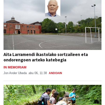
Aita Larramendi ikastolako sortzaileen eta
ondorengoen arteko katebegia
IN MEMORIAM
Jon Ander Ubeda
abu 06, 11:38
ANDOAIN