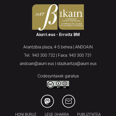
Aiurri.eus - Erroitz BM
Arantzibia plaza, 4-5 behea | ANDOAIN
Tel.: 943 300 732 | Faxa: 943 300 731
andoain@aiurri.eus | idazkaritza@aiurri.eus
Codesyntaxek garatua
HONI BURUZ
LEGE OHARRA
PUBLIZITATEA