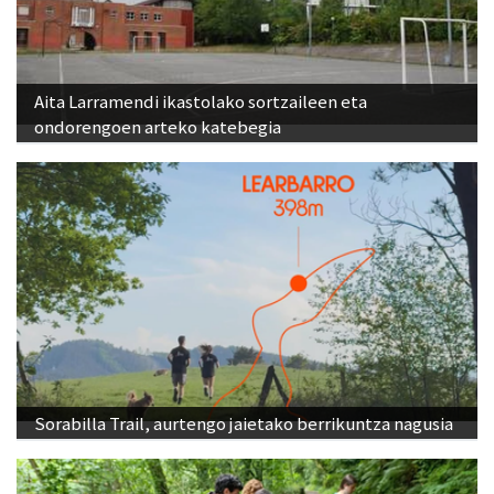
Aita Larramendi ikastolako sortzaileen eta
ondorengoen arteko katebegia
Sorabilla Trail, aurtengo jaietako berrikuntza nagusia