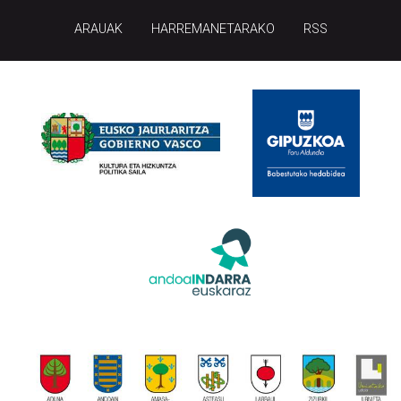
ARAUAK
HARREMANETARAKO
RSS