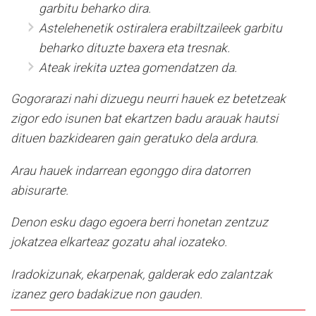
garbitu beharko dira.
Astelehenetik ostiralera erabiltzaileek garbitu
beharko dituzte baxera eta tresnak.
Ateak irekita uztea gomendatzen da.
Gogorarazi nahi dizuegu neurri hauek ez betetzeak
zigor edo isunen bat ekartzen badu arauak hautsi
dituen bazkidearen gain geratuko dela ardura.
Arau hauek indarrean egonggo dira datorren
abisurarte.
Denon esku dago egoera berri honetan zentzuz
jokatzea elkarteaz gozatu ahal iozateko.
Iradokizunak, ekarpenak, galderak edo zalantzak
izanez gero badakizue non gauden.