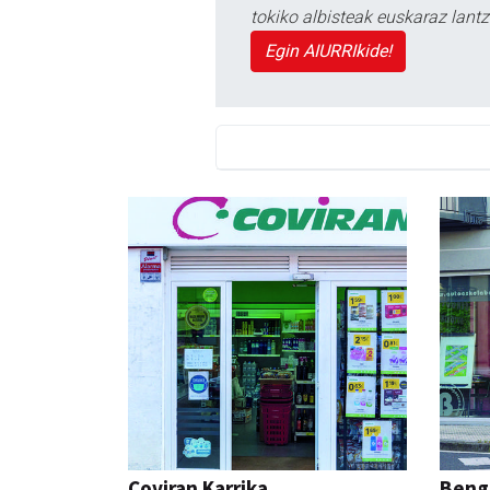
tokiko albisteak euskaraz lan
Egin AIURRIkide!
Coviran Karrika
Beng