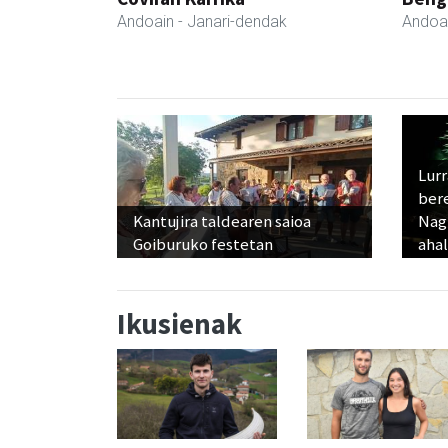
Andoain
- Janari-dendak
Andoa
Lur
ber
Kantujira taldearen saioa
Nagu
Goiburuko festetan
ahal
Ikusienak