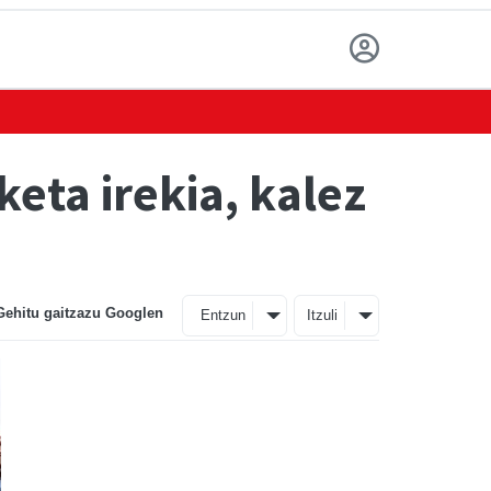
eta irekia, kalez
Gehitu gaitzazu Googlen
Entzun
Itzuli