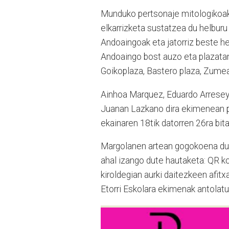
Munduko pertsonaje mitologikoak 
elkarrizketa sustatzea du helburu
Andoaingoak eta jatorriz beste he
Andoaingo bost auzo eta plazatan 
Goikoplaza, Bastero plaza, Zumea 
Ainhoa Marquez, Eduardo Arreseygo
Juanan Lazkano dira ekimenean pa
ekainaren 18tik datorren 26ra bit
Margolanen artean gogokoena dute
ahal izango dute hautaketa: QR k
kiroldegian aurki daitezkeen afit
Etorri Eskolara ekimenak antolatu