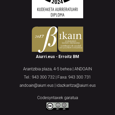
Aiurri.eus - Erroitz BM
Arantzibia plaza, 4-5 behea | ANDOAIN
Tel.: 943 300 732 | Faxa: 943 300 731
andoain@aiurri.eus | idazkaritza@aiurri.eus
Codesyntaxek garatua