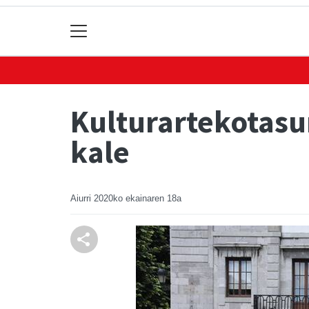
Kulturartekotasun
kale
Aiurri
2020ko ekainaren 18a