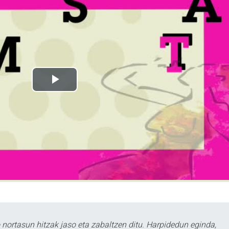
ortasun hitzak jaso eta zabaltzen ditu. Harpidedun eginda,