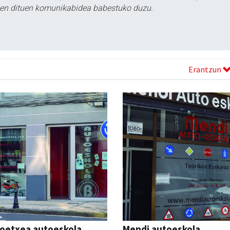
tzen dituen komunikabidea babestuko duzu.
Erantzun
oetxea autoeskola
Mendi autoeskola