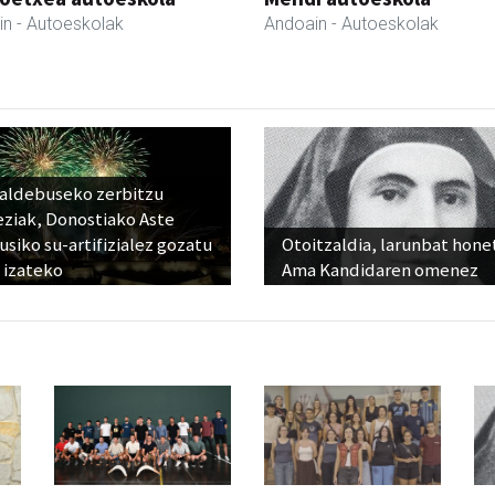
in
- Autoeskolak
Andoain
- Autoeskolak
raldebuseko zerbitzu
eziak, Donostiako Aste
siko su-artifizialez gozatu
Otoitzaldia, larunbat hone
 izateko
Ama Kandidaren omenez