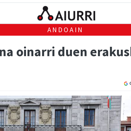
ANDOAIN
a oinarri duen erakusk