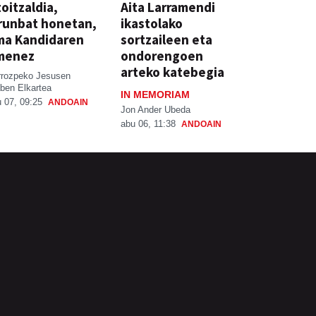
oitzaldia,
Aita Larramendi
runbat honetan,
ikastolako
ma Kandidaren
sortzaileen eta
menez
ondorengoen
arteko katebegia
rrozpeko Jesusen
ben Elkartea
IN MEMORIAM
 07, 09:25
ANDOAIN
Jon Ander Ubeda
abu 06, 11:38
ANDOAIN