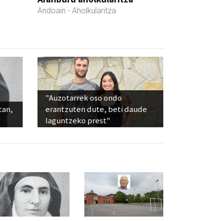
Andoain
- Aholkularitza
"Auzotarrek oso ondo
tan,
erantzuten dute, beti daude
laguntzeko prest"