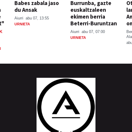
Babes zabala jaso
Burrunba, gazte
Ot
n
du Ansak
euskaltzaleen
la
e
ekimen berria
A
Aiurri
abu 07, 13:55
t"
Beterri-Buruntzan
o
URNIETA
K
Aiurri
abu 07, 07:00
Be
Ala
URNIETA
abu
N