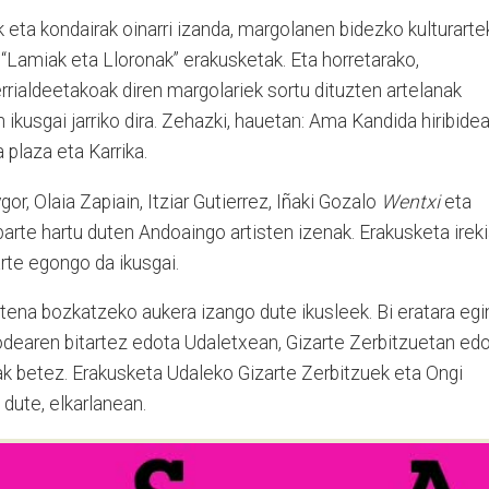
eta kondairak oinarri izanda, margolanen bidezko kulturarte
 “Lamiak eta Lloronak” erakusketak. Eta horretarako,
rrialdeetakoak diren margolariek sortu dituzten artelanak
ikusgai jarriko dira. Zehazki, hauetan: Ama Kandida hiribidea
plaza eta Karrika.
r, Olaia Zapiain, Itziar Gutierrez, Iñaki Gozalo
Wentxi
eta
rte hartu duten Andoaingo artisten izenak. Erakusketa irek
arte egongo da ikusgai.
na bozkatzeko aukera izango dute ikusleek. Bi eratara egi
odearen bitartez edota Udaletxean, Gizarte Zerbitzuetan ed
xak betez. Erakusketa Udaleko Gizarte Zerbitzuek eta Ongi
 dute, elkarlanean.