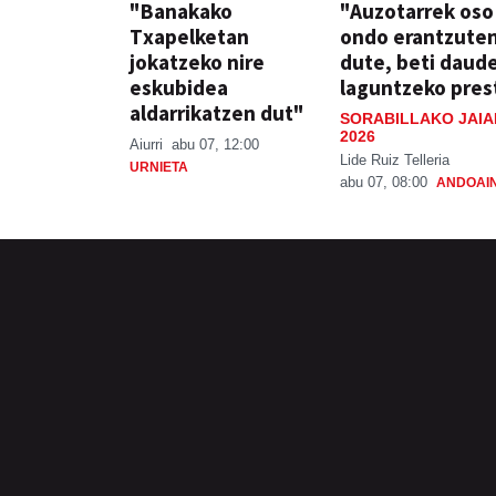
"Banakako
"Auzotarrek oso
Txapelketan
ondo erantzute
jokatzeko nire
dute, beti daud
eskubidea
laguntzeko pres
aldarrikatzen dut"
SORABILLAKO JAIA
2026
Aiurri
abu 07, 12:00
Lide Ruiz Telleria
URNIETA
abu 07, 08:00
ANDOAI