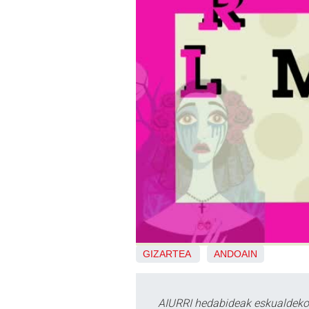
GIZARTEA
ANDOAIN
AIURRI hedabideak eskualdeko n