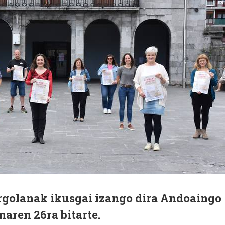
rgolanak ikusgai izango dira Andoaingo
naren 26ra bitarte.