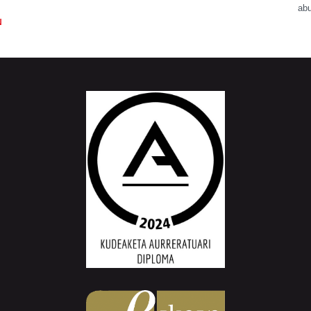
abu
N