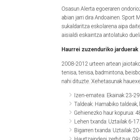
Osasun Alerta egoeraren ondorioz
abian jarri dira Andoainen. Spor
sukaldaritza eskolarena aipa daite
aisialdi eskaintza antolatuko duela
Haurrei zuzenduriko jarduerak
2008-2012 urteen artean jaiotako
tenisa, tenisa, badmintona, beisb
nahi dituzte. Xehetasunak hauexe
Izen-ematea: Ekainak 23-29
Taldeak: Hamabiko taldeak, b
Gehienezko haur kopurua: 48
Lehen txanda: Uztailak 6-17
Bigarren txanda: Uztailak 20
Haurtzaindegi zerbitzua: 09