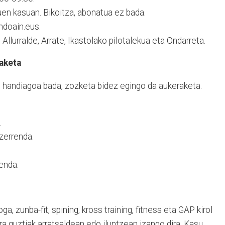
uen kasuan. Bikoitza, abonatua ez bada.
ndoain.eus.
Allurralde, Arrate, Ikastolako pilotalekua eta Ondarreta.
aketa
 handiagoa bada, zozketa bidez egingo da aukeraketa.
.
zerrenda.
renda.
ga, zunba-fit, spining, kross training, fitness eta GAP kirol
ra guztiak arratsaldean edo iluntzean izango dira. Kasu