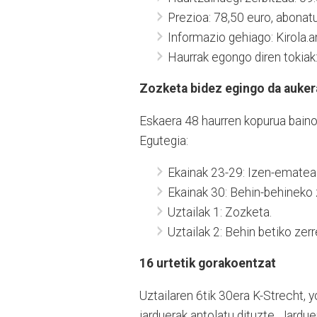
Prezioa: 78,50 euro, abonat
Informazio gehiago: Kirola.a
Haurrak egongo diren tokiak: 
Zozketa bidez egingo da auker
Eskaera 48 haurren kopurua baino
Egutegia:
Ekainak 23-29: Izen-ematea
Ekainak 30: Behin-behineko 
Uztailak 1: Zozketa.
Uztailak 2: Behin betiko zer
16 urtetik gorakoentzat
Uztailaren 6tik 30era K-Strecht, yo
jarduerak antolatu dituzte. Jardue