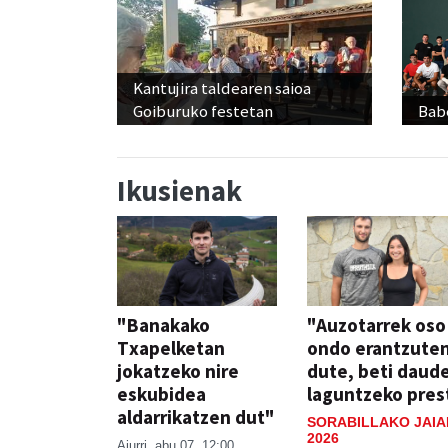
Kantujira taldearen saioa
Goiburuko festetan
Babe
Ikusienak
"Banakako
"Auzotarrek oso
Txapelketan
ondo erantzute
jokatzeko nire
dute, beti daud
eskubidea
laguntzeko pres
aldarrikatzen dut"
SORABILLAKO JAIA
2026
Aiurri
abu 07, 12:00