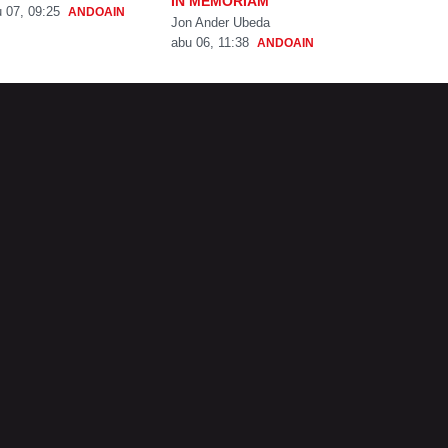
IN MEMORIAM
 07, 09:25
ANDOAIN
Jon Ander Ubeda
abu 06, 11:38
ANDOAIN