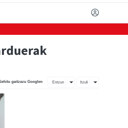
jarduerak
Gehitu gaitzazu Googlen
Entzun
Itzuli