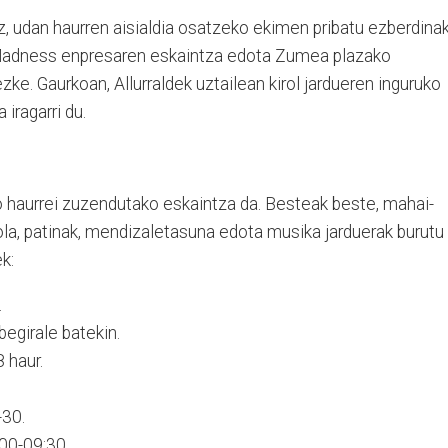
, udan haurren aisialdia osatzeko ekimen pribatu ezberdina
t Madness enpresaren eskaintza edota Zumea plazako
zke. Gaurkoan, Allurraldek uztailean kirol jardueren inguruko
 iragarri du.
 haurrei zuzendutako eskaintza da. Besteak beste, mahai-
ola, patinak, mendizaletasuna edota musika jarduerak burutu
k:
.
egirale batekin.
 haur.
.
-30.
:00-09:30.