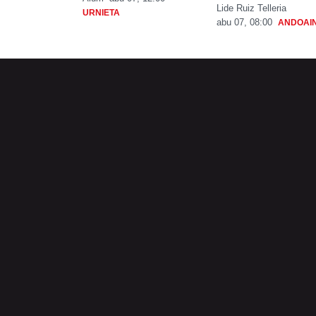
Lide Ruiz Telleria
URNIETA
abu 07, 08:00
ANDOAI