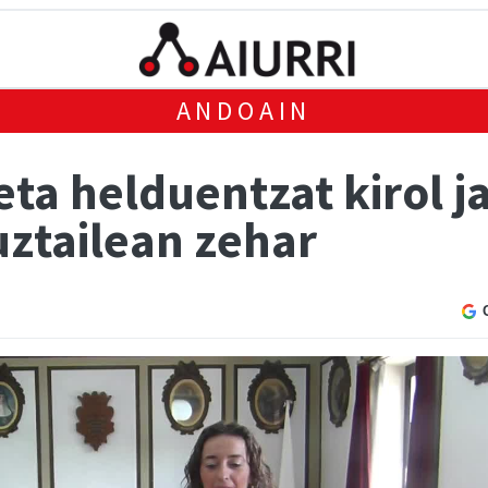
ANDOAIN
eta helduentzat kirol 
uztailean zehar