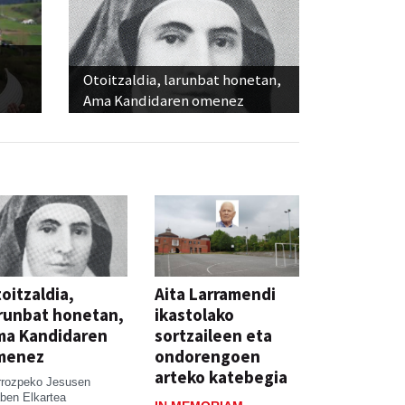
Otoitzaldia, larunbat honetan,
Ama Kandidaren omenez
oitzaldia,
Aita Larramendi
runbat honetan,
ikastolako
ma Kandidaren
sortzaileen eta
menez
ondorengoen
arteko katebegia
rrozpeko Jesusen
ben Elkartea