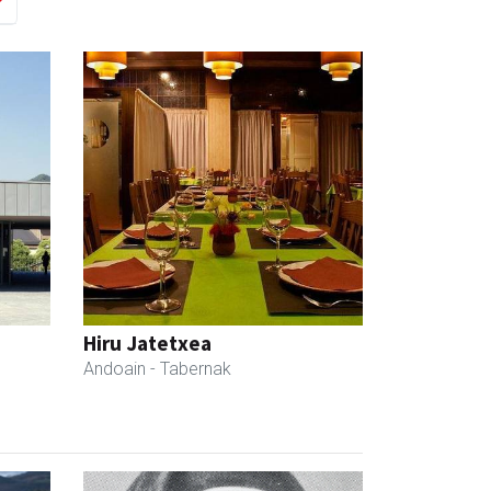
Hiru Jatetxea
Andoain
- Tabernak