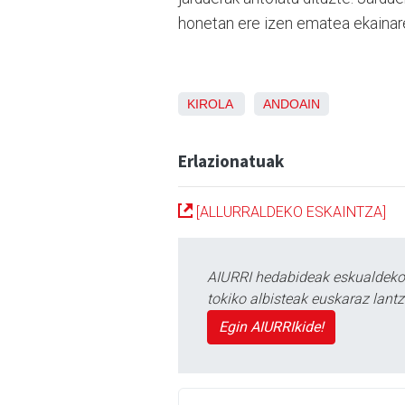
honetan ere izen ematea ekainare
KIROLA
ANDOAIN
Erlazionatuak
[ALLURRALDEKO ESKAINTZA]
AIURRI hedabideak eskualdeko n
tokiko albisteak euskaraz lan
Egin AIURRIkide!