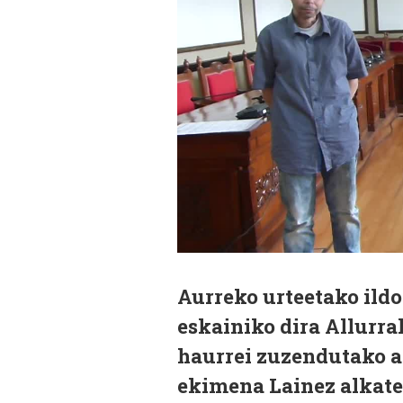
Aurreko urteetako ildo
eskainiko dira Allurral
haurrei zuzendutako ai
ekimena Lainez alkate