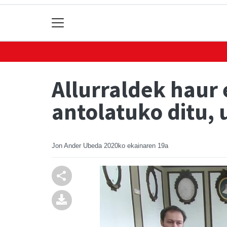
Allurraldek haur 
antolatuko ditu, 
Jon Ander Ubeda
2020ko ekainaren 19a