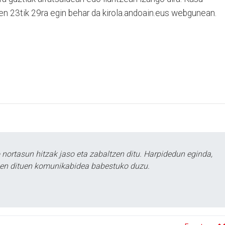
n 23tik 29ra egin behar da kirola.andoain.eus webgunean.
ortasun hitzak jaso eta zabaltzen ditu. Harpidedun eginda,
tzen dituen komunikabidea babestuko duzu.