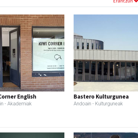
Erantzun
Corner English
Bastero Kulturgunea
in
- Akademiak
Andoain
- Kulturguneak