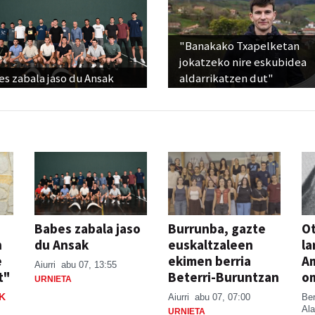
"Banakako Txapelketan
jokatzeko nire eskubidea
s zabala jaso du Ansak
aldarrikatzen dut"
Babes zabala jaso
Burrunba, gazte
Ot
n
du Ansak
euskaltzaleen
la
e
ekimen berria
A
Aiurri
abu 07, 13:55
t"
Beterri-Buruntzan
o
URNIETA
K
Aiurri
abu 07, 07:00
Be
Ala
URNIETA