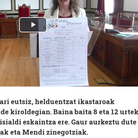
ari eutsiz, helduentzat ikastaroak
de kiroldegian. Baina baita 8 eta 12 urte
sialdi eskaintza ere. Gaur aurkeztu dute
ak eta Mendi zinegotziak.