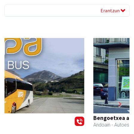
Erantzun
Previous
Next
Bengoetxea autoeskola
Andoain
- Autoeskolak