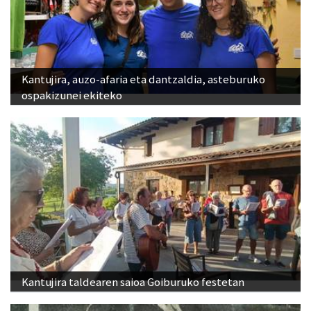
Kantujira, auzo-afaria eta dantzaldia, asteburuko
ospakizunei ekiteko
Kantujira taldearen saioa Goiburuko festetan