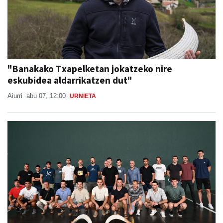
"Banakako Txapelketan jokatzeko nire
eskubidea aldarrikatzen dut"
Aiurri
abu 07, 12:00
URNIETA