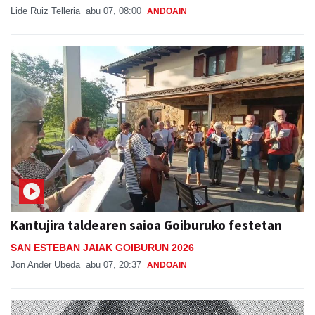
Lide Ruiz Telleria
abu 07, 08:00
ANDOAIN
Kantujira taldearen saioa Goiburuko festetan
SAN ESTEBAN JAIAK GOIBURUN 2026
Jon Ander Ubeda
abu 07, 20:37
ANDOAIN