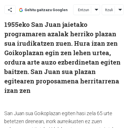
Entzun
Itzuli
Gehitu gaitzazu Googlen
1955eko San Juan jaietako
programaren azalak herriko plazan
sua irudikatzen zuen. Hura izan zen
Goikoplazan egin zen lehen urtea,
ordura arte auzo ezberdinetan egiten
baitzen. San Juan sua plazan
egitearen proposamena herritarrena
izan zen
San Juan sua Goikoplazan egiten hasi zela 65 urte
betetzen direnean, inork aurreikusten ez zuen