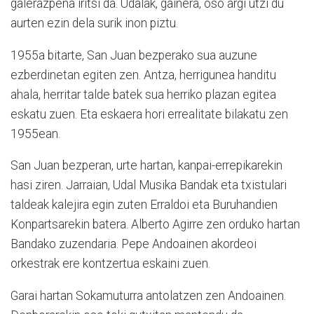
galerazpena iritsi da. Udalak, gainera, oso argi utzi du
aurten ezin dela surik inon piztu.
1955a bitarte, San Juan bezperako sua auzune
ezberdinetan egiten zen. Antza, herrigunea handitu
ahala, herritar talde batek sua herriko plazan egitea
eskatu zuen. Eta eskaera hori errealitate bilakatu zen
1955ean.
San Juan bezperan, urte hartan, kanpai-errepikarekin
hasi ziren. Jarraian, Udal Musika Bandak eta txistulari
taldeak kalejira egin zuten Erraldoi eta Buruhandien
Konpartsarekin batera. Alberto Agirre zen orduko hartan
Bandako zuzendaria. Pepe Andoainen akordeoi
orkestrak ere kontzertua eskaini zuen.
Garai hartan Sokamuturra antolatzen zen Andoainen.