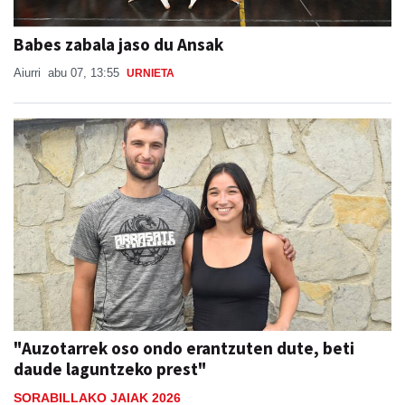
Babes zabala jaso du Ansak
Aiurri
abu 07, 13:55
URNIETA
"Auzotarrek oso ondo erantzuten dute, beti
daude laguntzeko prest"
SORABILLAKO JAIAK 2026