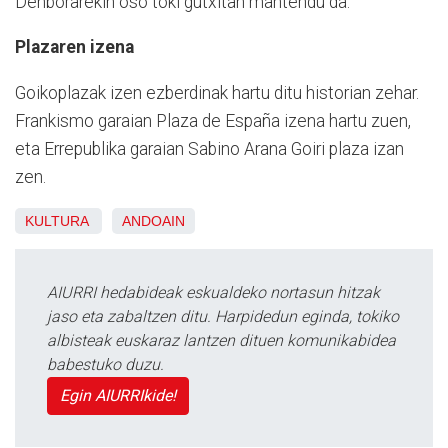
Denborarekin oso toki gutxitan mantendu da.
Plazaren izena
Goikoplazak izen ezberdinak hartu ditu historian zehar.
Frankismo garaian Plaza de España izena hartu zuen,
eta Errepublika garaian Sabino Arana Goiri plaza izan
zen.
KULTURA
ANDOAIN
AIURRI hedabideak eskualdeko nortasun hitzak
jaso eta zabaltzen ditu. Harpidedun eginda, tokiko
albisteak euskaraz lantzen dituen komunikabidea
babestuko duzu.
Egin AIURRIkide!