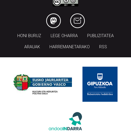
HONI BURUZ
LEGE OHARRA
PUBLIZITATEA
ARAUAK
HARREMANETARAKO
RSS