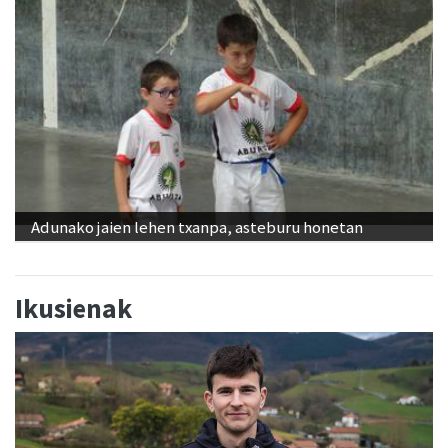
Adunako jaien lehen txanpa, asteburu honetan
Ikusienak