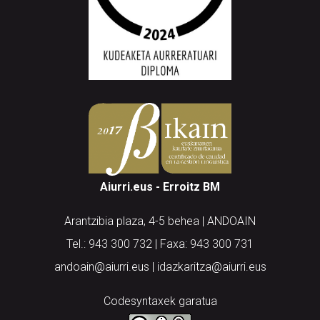
Aiurri.eus - Erroitz BM
Arantzibia plaza, 4-5 behea | ANDOAIN
Tel.: 943 300 732 | Faxa: 943 300 731
andoain@aiurri.eus | idazkaritza@aiurri.eus
Codesyntaxek garatua