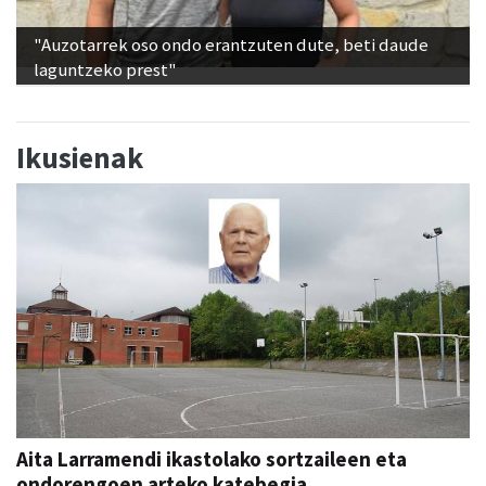
"Auzotarrek oso ondo erantzuten dute, beti daude
laguntzeko prest"
Ikusienak
Aita Larramendi ikastolako sortzaileen eta
ondorengoen arteko katebegia