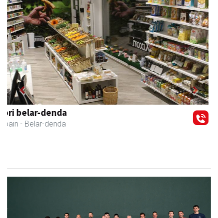
Previous
Next
La Salle Berrozpe Ikastetxea
Andoain
- Hezkuntza