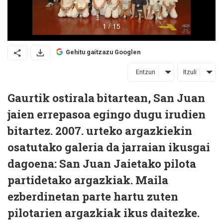
Gehitu gaitzazu Googlen
Entzun
Itzuli
Gaurtik ostirala bitartean, San Juan
jaien errepasoa egingo dugu irudien
bitartez. 2007. urteko argazkiekin
osatutako galeria da jarraian ikusgai
dagoena: San Juan Jaietako pilota
partidetako argazkiak. Maila
ezberdinetan parte hartu zuten
pilotarien argazkiak ikus daitezke.