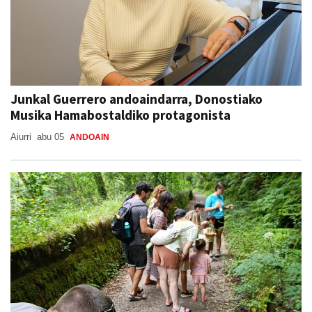
Junkal Guerrero andoaindarra, Donostiako
Musika Hamabostaldiko protagonista
Aiurri
abu 05
ANDOAIN