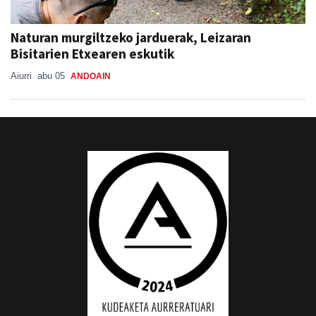
Naturan murgiltzeko jarduerak, Leizaran
Bisitarien Etxearen eskutik
Aiurri
abu 05
ANDOAIN