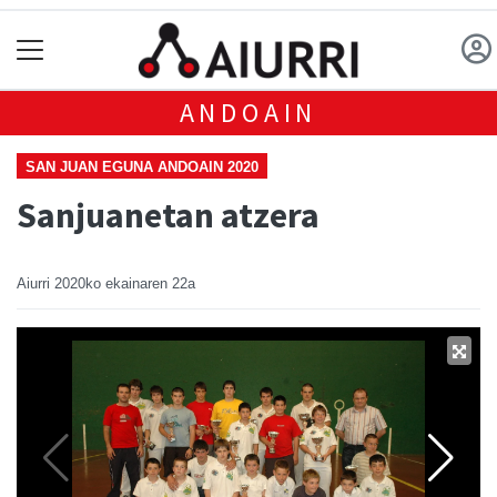
ANDOAIN
SAN JUAN EGUNA ANDOAIN 2020
Sanjuanetan atzera
Aiurri
2020ko ekainaren 22a