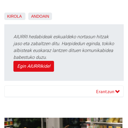
KIROLA
ANDOAIN
AIURRI hedabideak eskualdeko nortasun hitzak
jaso eta zabaltzen ditu. Harpidedun eginda, tokiko
albisteak euskaraz lantzen dituen komunikabidea
babestuko duzu.
Egin AIURRIkide!
Erantzun