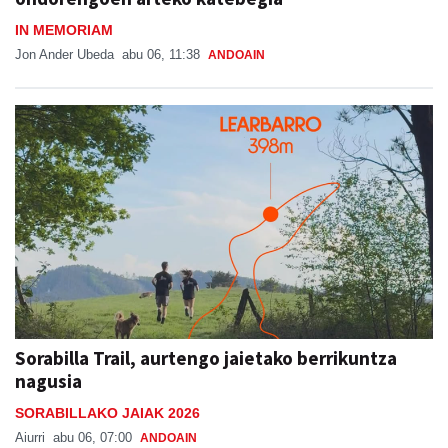
IN MEMORIAM
Jon Ander Ubeda
abu 06, 11:38
ANDOAIN
Sorabilla Trail, aurtengo jaietako berrikuntza
nagusia
SORABILLAKO JAIAK 2026
Aiurri
abu 06, 07:00
ANDOAIN