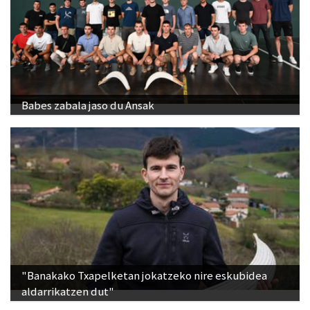
Babes zabala jaso du Ansak
"Banakako Txapelketan jokatzeko nire eskubidea
aldarrikatzen dut"