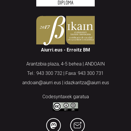
Aiurri.eus - Erroitz BM
Arantzibia plaza, 4-5 behea | ANDOAIN
Tel.: 943 300 732 | Faxa: 943 300 731
andoain@aiurri.eus | idazkaritza@aiurri.eus
Codesyntaxek garatua