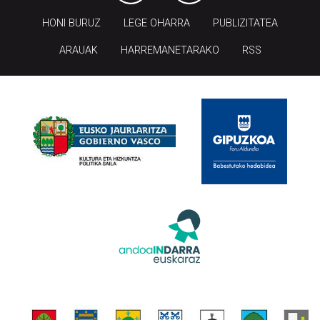
HONI BURUZ
LEGE OHARRA
PUBLIZITATEA
ARAUAK
HARREMANETARAKO
RSS