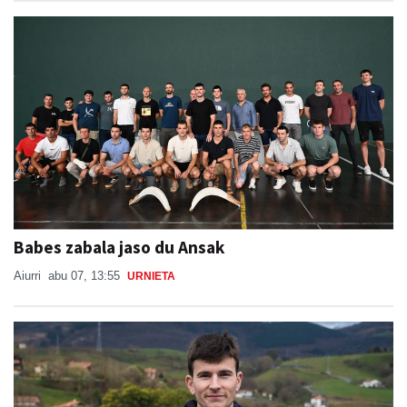
Babes zabala jaso du Ansak
Aiurri
abu 07, 13:55
URNIETA