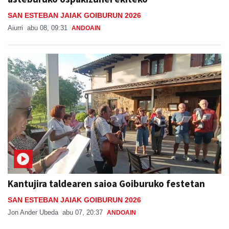
SAN ESTEBAN JAIAK GOIBURUN 2026
Aiurri
abu 08, 09:31
ANDOAIN
Kantujira taldearen saioa Goiburuko festetan
SAN ESTEBAN JAIAK GOIBURUN 2026
Jon Ander Ubeda
abu 07, 20:37
ANDOAIN