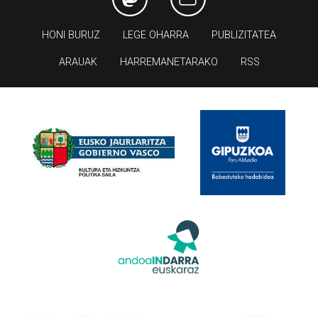
HONI BURUZ
LEGE OHARRA
PUBLIZITATEA
ARAUAK
HARREMANETARAKO
RSS