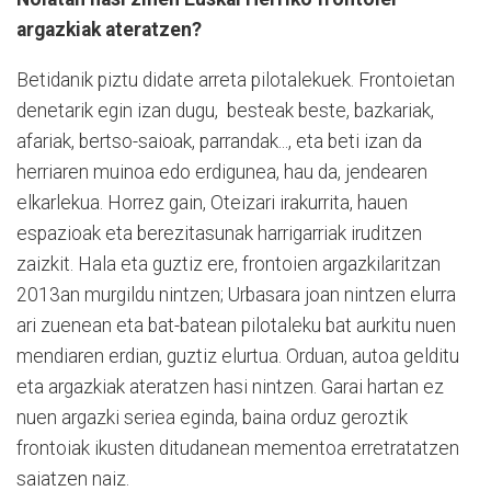
argazkiak ateratzen?
Betidanik piztu didate arreta pilotalekuek. Frontoietan
denetarik egin izan dugu,
besteak beste, bazkariak,
afariak, bertso-saioak, parrandak..., eta beti izan da
herriaren muinoa edo erdigunea, hau da, jendearen
elkarlekua. Horrez gain, Oteizari irakurrita, hauen
espazioak eta berezitasunak harrigarriak iruditzen
zaizkit. Hala eta guztiz ere, frontoien argazkilaritzan
2013an murgildu nintzen; Urbasara joan nintzen elurra
ari zuenean eta bat-batean pilotaleku bat aurkitu nuen
mendiaren erdian, guztiz elurtua. Orduan, autoa gelditu
eta argazkiak ateratzen hasi nintzen. Garai hartan ez
nuen argazki seriea eginda, baina orduz geroztik
frontoiak ikusten ditudanean mementoa erretratatzen
saiatzen naiz.