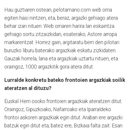
Hau guztiaren ostean, pelotamano.com web orria
egiten hasi nintzen, eta, beraz, argazki gehiago atera
behar izan nituen. Web orriaren harira lan eskaintza
gehiago sortu zitzaizkidan, esaterako, Astore arropa
markarentzat. Horrez gain, argitaratu berri den pilotari
buruzko liburu baterako argazkiak eskatu zizkidaten.
Gauzak horrela, lana eta argazkiak uztartu nituen, eta
oraingoz, 1000 argazkitik gora atera ditut.
Lurralde konkretu bateko frontoien argazkiak soilik
ateratzen al dituzu?
Euskal Herri osoko frontoien argazkiak ateratzen ditut.
Oraingoz, Gipuzkoako, Nafarroako eta Iparraldeko
frontoi askoren argazkiak egin ditut. Araban ere argazki
batzuk egin ditut eta, batez ere, Bizkaia falta zait. Esan