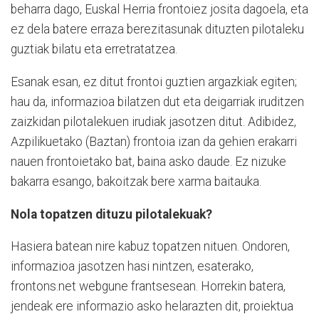
beharra dago, Euskal Herria frontoiez josita dagoela, eta
ez dela batere erraza berezitasunak dituzten pilotaleku
guztiak bilatu eta erretratatzea.
Esanak esan, ez ditut frontoi guztien argazkiak egiten;
hau da, informazioa bilatzen dut eta deigarriak iruditzen
zaizkidan pilotalekuen irudiak jasotzen ditut. Adibidez,
Azpilikuetako (Baztan) frontoia izan da gehien erakarri
nauen frontoietako bat, baina asko daude. Ez nizuke
bakarra esango, bakoitzak bere xarma baitauka.
Nola topatzen dituzu pilotalekuak?
Hasiera batean nire kabuz topatzen nituen. Ondoren,
informazioa jasotzen hasi nintzen, esaterako,
frontons.net webgune frantsesean. Horrekin batera,
jendeak ere informazio asko helarazten dit, proiektua