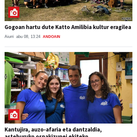
Gogoan hartu dute Katto Amilibia kultur eragilea
Aiurri
abu 08, 13:24
ANDOAIN
Kantujira, auzo-afaria eta dantzaldia,
asteburuko ospakizunei ekiteko