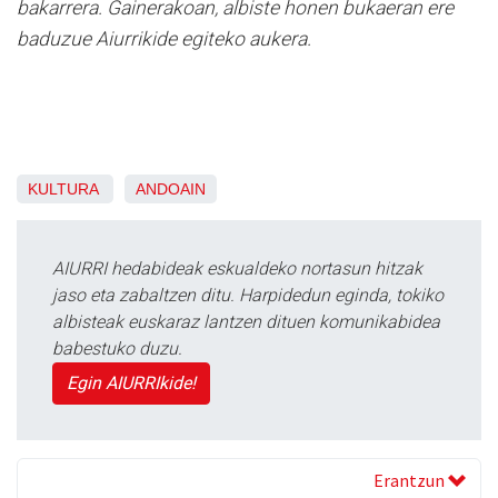
bakarrera. Gainerakoan, albiste honen bukaeran ere
baduzue Aiurrikide egiteko aukera.
KULTURA
ANDOAIN
AIURRI hedabideak eskualdeko nortasun hitzak
jaso eta zabaltzen ditu. Harpidedun eginda, tokiko
albisteak euskaraz lantzen dituen komunikabidea
babestuko duzu.
Egin AIURRIkide!
Erantzun