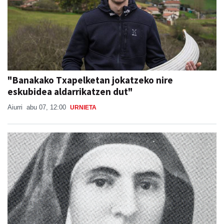
"Banakako Txapelketan jokatzeko nire
eskubidea aldarrikatzen dut"
Aiurri
abu 07, 12:00
URNIETA