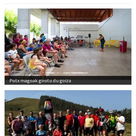
Potx magoak girotu du goiza