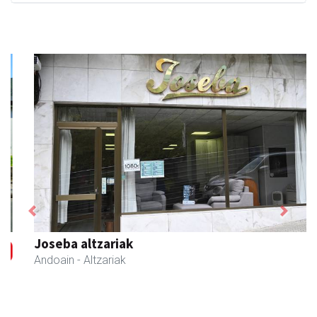
Previous
Next
Joseba altzariak
Andoain
- Altzariak