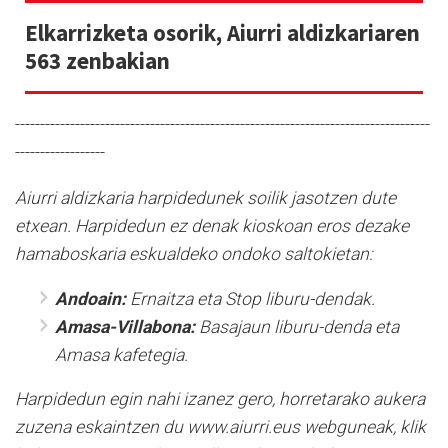
Elkarrizketa osorik, Aiurri aldizkariaren
563 zenbakian
-----------------------------------------------------------------------------------
------------------
Aiurri aldizkaria harpidedunek soilik jasotzen dute
etxean. Harpidedun ez denak kioskoan eros dezake
hamaboskaria eskualdeko ondoko saltokietan:
Andoain:
Ernaitza eta Stop liburu-dendak.
Amasa-Villabona:
Basajaun liburu-denda eta
Amasa kafetegia.
Harpidedun egin nahi izanez gero, horretarako aukera
zuzena eskaintzen du www.aiurri.eus webguneak, klik