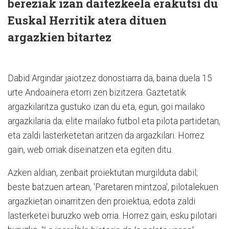
bereziak izan daitezkeela erakutsi du
Euskal Herritik atera dituen
argazkien bitartez
Dabid Argindar jaiotzez donostiarra da, baina duela 15
urte Andoainera etorri zen bizitzera. Gaztetatik
argazkilaritza gustuko izan du eta, egun, goi mailako
argazkilaria da; elite mailako futbol eta pilota partidetan,
eta zaldi lasterketetan aritzen da argazkilari. Horrez
gain, web orriak diseinatzen eta egiten ditu.
Azken aldian, zenbait proiektutan murgilduta dabil;
beste batzuen artean, 'Paretaren mintzoa', pilotalekuen
argazkietan oinarritzen den proiektua, edota zaldi
lasterketei buruzko web orria. Horrez gain, esku pilotari