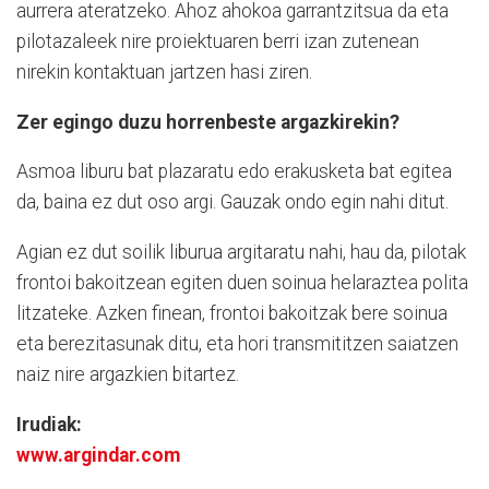
aurrera ateratzeko. Ahoz ahokoa garrantzitsua da eta
pilotazaleek nire proiektuaren berri izan zutenean
nirekin kontaktuan jartzen hasi ziren.
Zer egingo duzu horrenbeste argazkirekin?
Asmoa liburu bat plazaratu edo erakusketa bat egitea
da, baina ez dut oso argi. Gauzak ondo egin nahi ditut.
Agian ez dut soilik liburua argitaratu nahi, hau da, pilotak
frontoi bakoitzean egiten duen soinua helaraztea polita
litzateke. Azken finean, frontoi bakoitzak bere soinua
eta berezitasunak ditu, eta hori transmititzen saiatzen
naiz nire argazkien bitartez.
Irudiak:
www.argindar.com