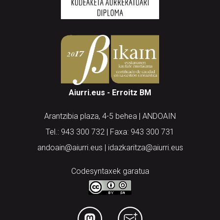
Aiurri.eus - Erroitz BM
Arantzibia plaza, 4-5 behea | ANDOAIN
Tel.: 943 300 732 | Faxa: 943 300 731
andoain@aiurri.eus | idazkaritza@aiurri.eus
Codesyntaxek garatua