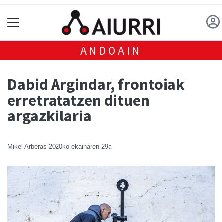
ANDOAIN
Dabid Argindar, frontoiak
erretratatzen dituen
argazkilaria
Mikel Arberas
2020ko ekainaren 29a