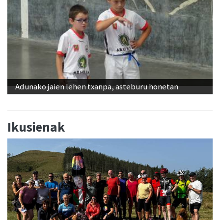
Adunako jaien lehen txanpa, asteburu honetan
Ikusienak