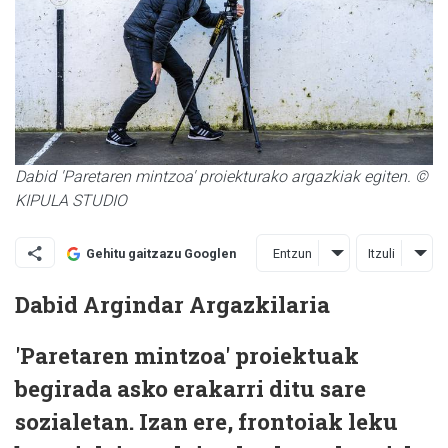
Dabid 'Paretaren mintzoa' proiekturako argazkiak egiten. ©
KIPULA STUDIO
Entzun
Itzuli
Gehitu gaitzazu Googlen
Dabid Argindar
Argazkilaria
'Paretaren mintzoa' proiektuak
begirada asko erakarri ditu sare
sozialetan. Izan ere, frontoiak leku