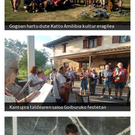
Gogoan hartu dute Katto Amilibia kultur eragilea
Kantujira taldearen saioa Goiburuko festetan