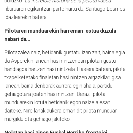
buruzko
"La increÌble historia de la pelota vasca"
liburuaren egikaritzan parte hartu du, Santiago Lesmes
idazlearekin batera.
Pilotaren munduarekin harreman
estua duzula
nabari da...
Pilotazalea naiz, betidanik gustatu izan zait, baina egia
da Asperekin lanean hasi nintzenean pilotari gustu
handiagoa hartzen hasi nintzela. Hasiera batean, pilota
txapelketetako finaletan hasi nintzen argazkilari gisa
lanean, baina denborak aurrera egin ahala, partidu
gehiagotara joaten hasi nintzen. Beraz,
pilota
munduarekin lotuta betidanik egon naizela esan
daiteke. Nire lanak aukera eman dit pilota munduan
murgildu eta gehiago jakiteko.
Nolatan hasi zinen Euskal Herriko frontoiei