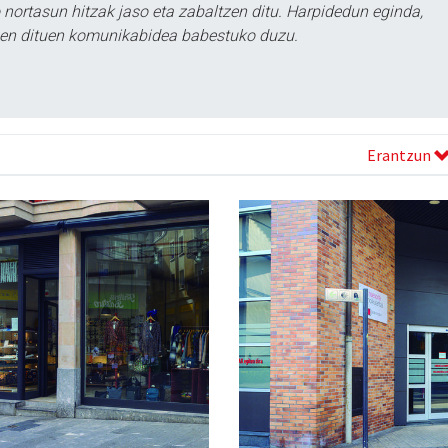
ortasun hitzak jaso eta zabaltzen ditu. Harpidedun eginda,
tzen dituen komunikabidea babestuko duzu.
Erantzun