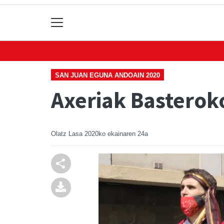
SAN JUAN EGUNA ANDOAIN 2020
Axeriak Basterok
Olatz Lasa
2020ko ekainaren 24a