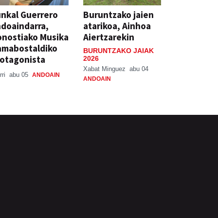
nkal Guerrero
Buruntzako jaien
doaindarra,
atarikoa, Ainhoa
nostiako Musika
Aiertzarekin
amabostaldiko
BURUNTZAKO JAIAK
otagonista
2026
Xabat Minguez
abu 04
rri
abu 05
ANDOAIN
ANDOAIN