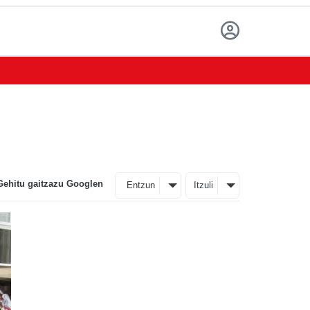
Gehitu gaitzazu Googlen
Entzun
Itzuli