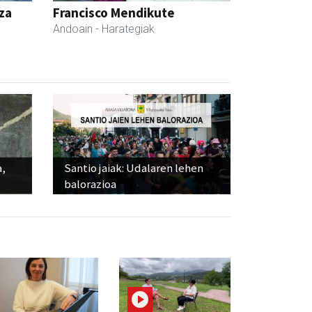
za
Francisco Mendikute
Andoain
- Harategiak
a,
Santio jaiak: Udalaren lehen
balorazioa