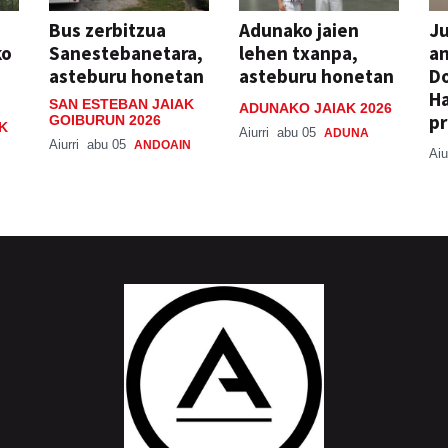
Bus zerbitzua
Adunako jaien
Ju
ko
Sanestebanetara,
lehen txanpa,
an
asteburu honetan
asteburu honetan
Do
H
SAN ESTEBAN JAIAK
ADUNAKO JAIAK 2026
pr
GOIBURUN 2026
K
Aiurri
abu 05
ADUNA
Aiurri
abu 05
ANDOAIN
Aiu