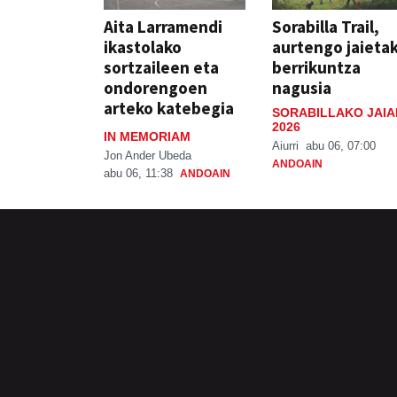
Aita Larramendi
Sorabilla Trail,
ikastolako
aurtengo jaieta
sortzaileen eta
berrikuntza
ondorengoen
nagusia
arteko katebegia
SORABILLAKO JAIA
2026
IN MEMORIAM
Aiurri
abu 06, 07:00
Jon Ander Ubeda
ANDOAIN
abu 06, 11:38
ANDOAIN