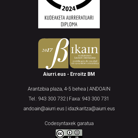
Aiurri.eus - Erroitz BM
Arantzibia plaza, 4-5 behea | ANDOAIN
Tel.: 943 300 732 | Faxa: 943 300 731
andoain@aiurri.eus | idazkaritza@aiurri.eus
Codesyntaxek garatua