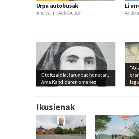
Urpa autobusak
Li ar
Andoain
- Autobusak
Andoa
"Au
Otoitzaldia, larunbat honetan,
era
Ama Kandidaren omenez
lag
Ikusienak