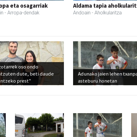
ropa eta osagarriak
Aldama tapia aholkularit
in
- Arropa-dendak
Andoain
- Aholkularitza
zotarrek oso ondo
ntzuten dute, beti daude
Adunako jaien lehen txanp
untzeko prest"
asteburu honetan