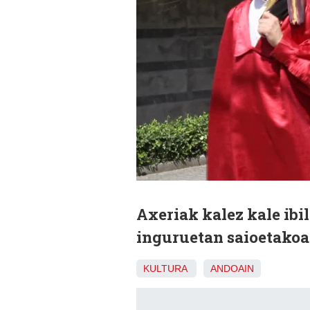
Axeriak kalez kale ibi
inguruetan saioetakoa 
KULTURA
ANDOAIN