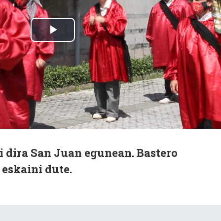
li dira San Juan egunean. Bastero
eskaini dute.