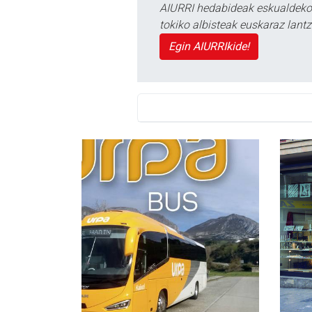
AIURRI hedabideak eskualdeko n
tokiko albisteak euskaraz lan
Egin AIURRIkide!