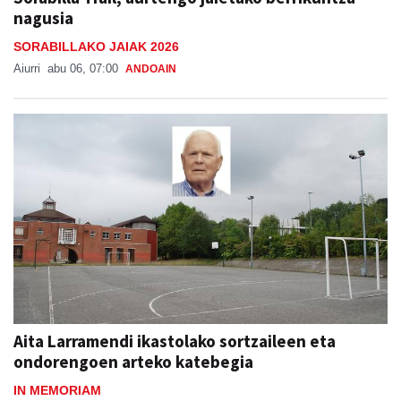
nagusia
SORABILLAKO JAIAK 2026
Aiurri
abu 06, 07:00
ANDOAIN
Aita Larramendi ikastolako sortzaileen eta
ondorengoen arteko katebegia
IN MEMORIAM