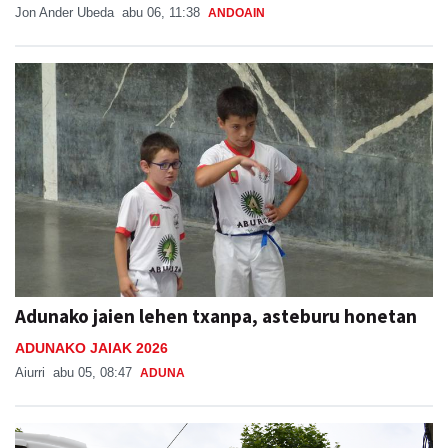
Jon Ander Ubeda
abu 06, 11:38
ANDOAIN
Adunako jaien lehen txanpa, asteburu honetan
ADUNAKO JAIAK 2026
Aiurri
abu 05, 08:47
ADUNA