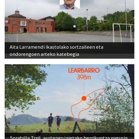
Aita Larramendi ikastolako sortzaileen eta
ondorengoen arteko katebegia
Sorabilla Trail, aurtengo jaietako berrikuntza nagusia