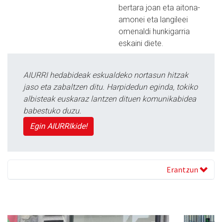
bertara joan eta aitona-
amonei eta langileei
omenaldi hunkigarria
eskaini diete.
AIURRI hedabideak eskualdeko nortasun hitzak
jaso eta zabaltzen ditu. Harpidedun eginda, tokiko
albisteak euskaraz lantzen dituen komunikabidea
babestuko duzu.
Egin AIURRIkide!
Erantzun