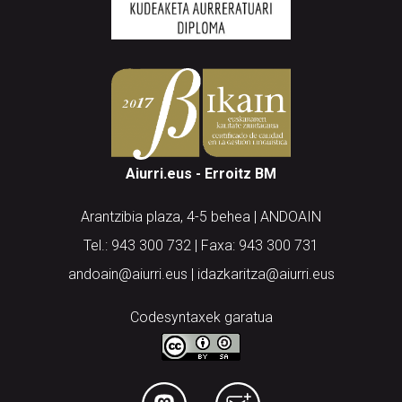
Aiurri.eus - Erroitz BM
Arantzibia plaza, 4-5 behea | ANDOAIN
Tel.: 943 300 732 | Faxa: 943 300 731
andoain@aiurri.eus | idazkaritza@aiurri.eus
Codesyntaxek garatua