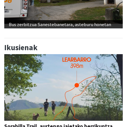
Bus zerbitzua Sanestebanetara, asteburu honetan
Ikusienak
Sorabilla Trail, aurtengo jaietako berrikuntza