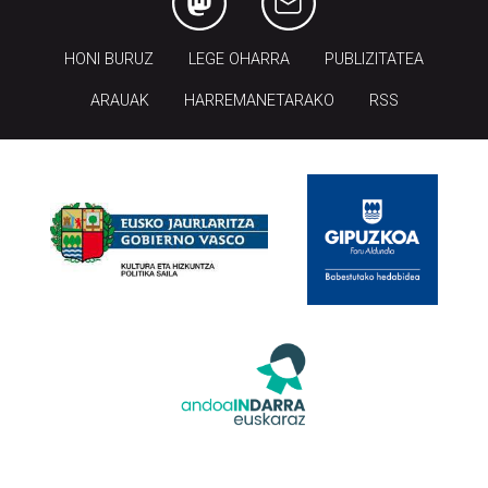
HONI BURUZ
LEGE OHARRA
PUBLIZITATEA
ARAUAK
HARREMANETARAKO
RSS