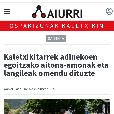
OSPAKIZUNAK KALETXIKIN
SARRERA
Kaletxikitarrek adinekoen
egoitzako aitona-amonak eta
langileak omendu dituzte
Xabier Lasa
2020ko ekainaren 27a