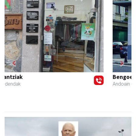
Previous
Next
Bengoetxea autoeskola
Andoain
- Autoeskolak