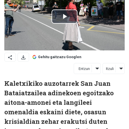
Gehitu gaitzazu Googlen
Entzun
Itzuli
Kaletxikiko auzotarrek San Juan
Bataiatzailea adinekoen egoitzako
aitona-amonei eta langileei
omenaldia eskaini diete, osasun
krisialdian zehar erakutsi duten