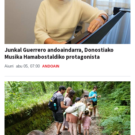
Junkal Guerrero andoaindarra, Donostiako
Musika Hamabostaldiko protagonista
Aiurri
abu 05, 07:00
ANDOAIN