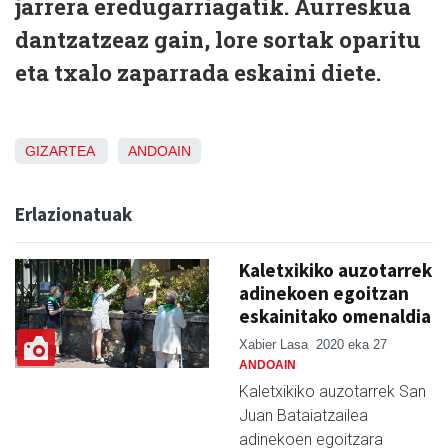
jarrera eredugarriagatik. Aurreskua
dantzatzeaz gain, lore sortak oparitu
eta txalo zaparrada eskaini diete.
GIZARTEA
ANDOAIN
Erlazionatuak
Kaletxikiko auzotarrek
adinekoen egoitzan
eskainitako omenaldia
Xabier Lasa
2020 eka 27
ANDOAIN
Kaletxikiko auzotarrek San
Juan Bataiatzailea
adinekoen egoitzara