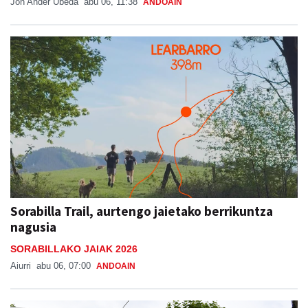
Jon Ander Ubeda
abu 06, 11:38
ANDOAIN
Sorabilla Trail, aurtengo jaietako berrikuntza
nagusia
SORABILLAKO JAIAK 2026
Aiurri
abu 06, 07:00
ANDOAIN