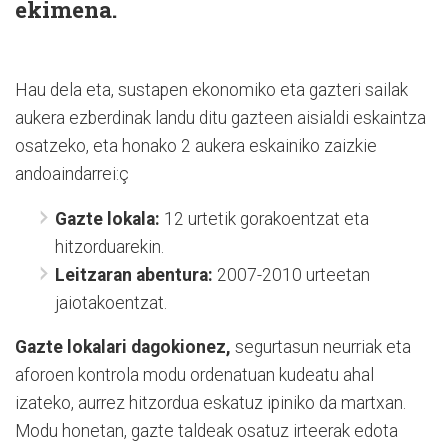
ekimena.
Hau dela eta, sustapen ekonomiko eta gazteri sailak
aukera ezberdinak landu ditu gazteen aisialdi eskaintza
osatzeko, eta honako 2 aukera eskainiko zaizkie
andoaindarrei:ç
Gazte lokala:
12 urtetik gorakoentzat eta
hitzorduarekin.
Leitzaran abentura:
2007-2010 urteetan
jaiotakoentzat.
Gazte lokalari dagokionez,
segurtasun neurriak eta
aforoen kontrola modu ordenatuan kudeatu ahal
izateko, aurrez hitzordua eskatuz ipiniko da martxan.
Modu honetan, gazte taldeak osatuz irteerak edota