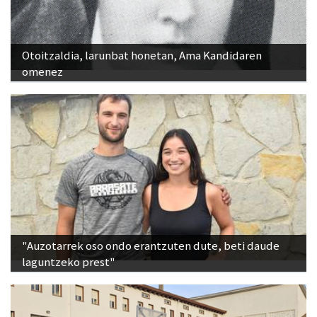
Otoitzaldia, larunbat honetan, Ama Kandidaren
omenez
"Auzotarrek oso ondo erantzuten dute, beti daude
laguntzeko prest"