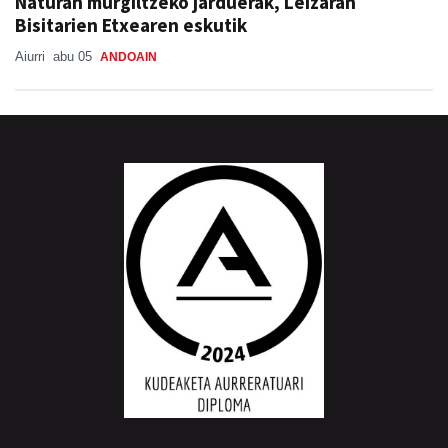
Naturan murgiltzeko jarduerak, Leizaran
Bisitarien Etxearen eskutik
Aiurri
abu 05
ANDOAIN