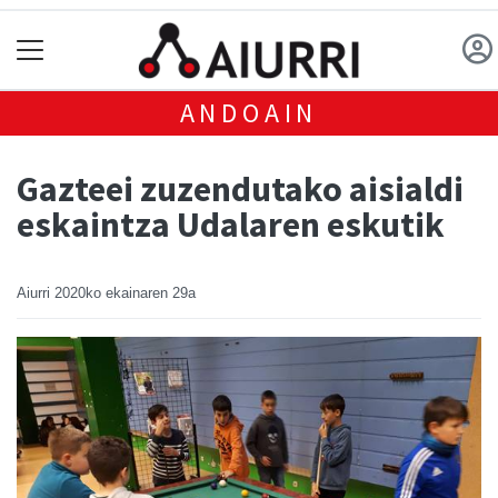
ANDOAIN
Gazteei zuzendutako aisialdi
eskaintza Udalaren eskutik
Aiurri
2020ko ekainaren 29a