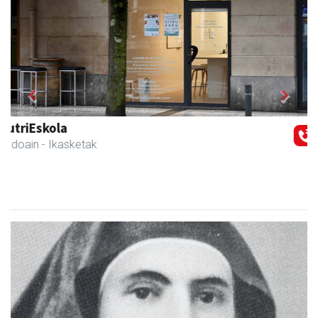
Previous
Next
Tximeleta oihal-denda
Andoain
- Oihal-denda