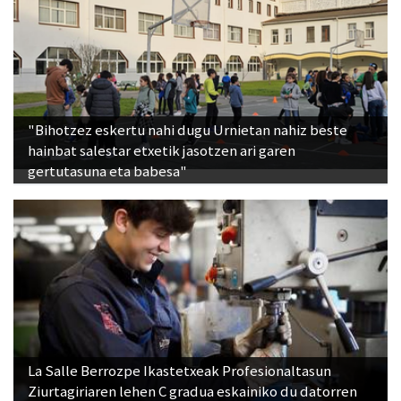
"Bihotzez eskertu nahi dugu Urnietan nahiz beste
hainbat salestar etxetik jasotzen ari garen
gertutasuna eta babesa"
La Salle Berrozpe Ikastetxeak Profesionaltasun
Ziurtagiriaren lehen C gradua eskainiko du datorren