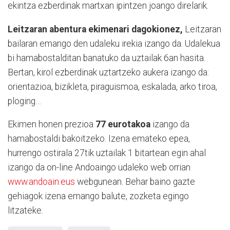
ekintza ezberdinak martxan ipintzen joango direlarik.
Leitzaran abentura ekimenari dagokionez,
Leitzaran
bailaran emango den udaleku irekia izango da. Udalekua
bi hamabostalditan banatuko da uztailak 6an hasita.
Bertan, kirol ezberdinak uztartzeko aukera izango da:
orientazioa, bizikleta, piraguismoa, eskalada, arko tiroa,
ploging…
Ekimen honen prezioa
77 eurotakoa
izango da
hamabostaldi bakoitzeko. Izena emateko epea,
hurrengo ostirala 27tik uztailak 1 bitartean egin ahal
izango da on-line Andoaingo udaleko web orrian
www.andoain.eus
webgunean. Behar baino gazte
gehiagok izena emango balute, zozketa egingo
litzateke.