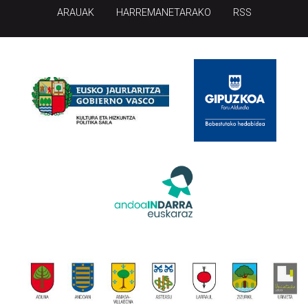
ARAUAK
HARREMANETARAKO
RSS