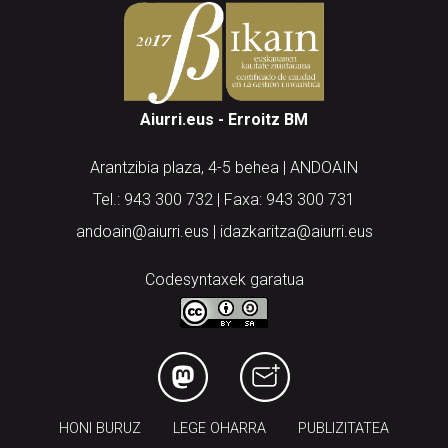
Aiurri.eus - Erroitz BM
Arantzibia plaza, 4-5 behea | ANDOAIN
Tel.: 943 300 732 | Faxa: 943 300 731
andoain@aiurri.eus | idazkaritza@aiurri.eus
Codesyntaxek garatua
HONI BURUZ
LEGE OHARRA
PUBLIZITATEA