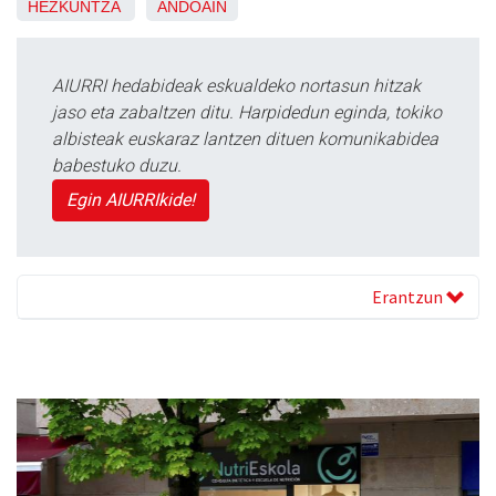
HEZKUNTZA
ANDOAIN
AIURRI hedabideak eskualdeko nortasun hitzak
jaso eta zabaltzen ditu. Harpidedun eginda, tokiko
albisteak euskaraz lantzen dituen komunikabidea
babestuko duzu.
Egin AIURRIkide!
Erantzun