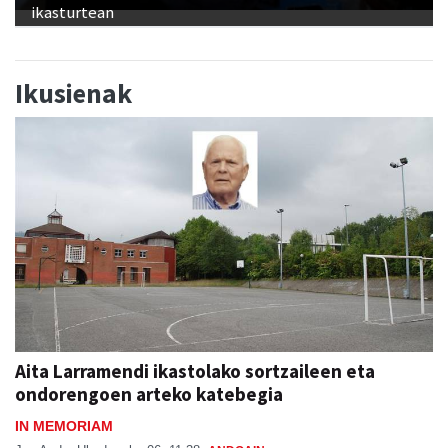
ikasturtean
Ikusienak
Aita Larramendi ikastolako sortzaileen eta
ondorengoen arteko katebegia
IN MEMORIAM