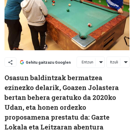
Entzun
Itzuli
Gehitu gaitzazu Googlen
Osasun baldintzak bermatzea
ezinezko delarik, Goazen Jolastera
bertan behera geratuko da 2020ko
Udan, eta honen ordezko
proposamena prestatu da: Gazte
Lokala eta Leitzaran abentura