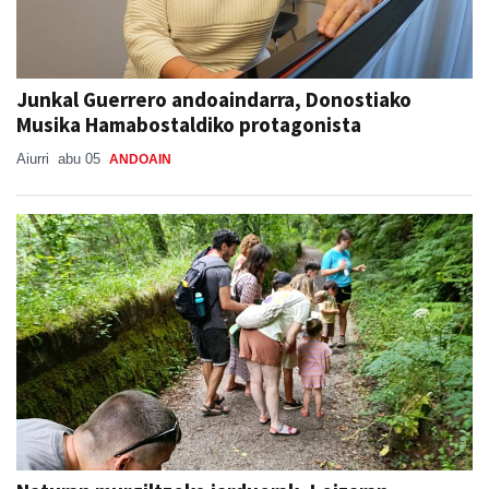
Junkal Guerrero andoaindarra, Donostiako
Musika Hamabostaldiko protagonista
Aiurri
abu 05
ANDOAIN