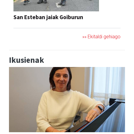
San Esteban jaiak Goiburun
»» Ekitaldi gehiago
Ikusienak