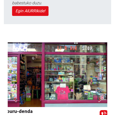
babestuko duzu.
Egin AIURRIkide!
Previous
Next
Azkain motoak