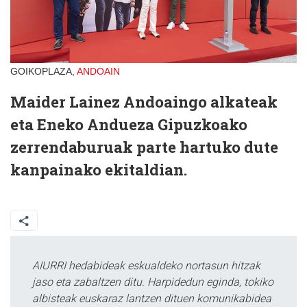
GOIKOPLAZA,
ANDOAIN
Maider Lainez Andoaingo alkateak
eta Eneko Andueza Gipuzkoako
zerrendaburuak parte hartuko dute
kanpainako ekitaldian.
AIURRI hedabideak eskualdeko nortasun hitzak
jaso eta zabaltzen ditu. Harpidedun eginda, tokiko
albisteak euskaraz lantzen dituen komunikabidea