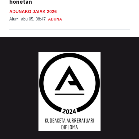
honetan
ADUNAKO JAIAK 2026
Aiurri
abu 05, 08:47
ADUNA