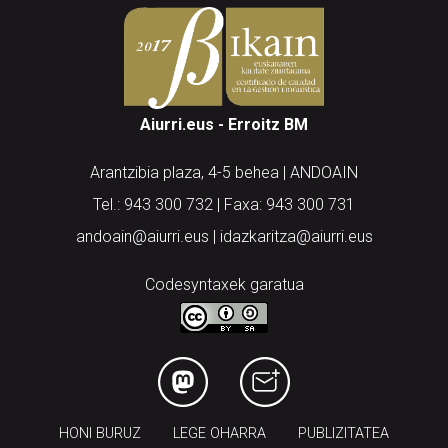
Aiurri.eus - Erroitz BM
Arantzibia plaza, 4-5 behea | ANDOAIN
Tel.: 943 300 732 | Faxa: 943 300 731
andoain@aiurri.eus | idazkaritza@aiurri.eus
Codesyntaxek garatua
HONI BURUZ
LEGE OHARRA
PUBLIZITATEA