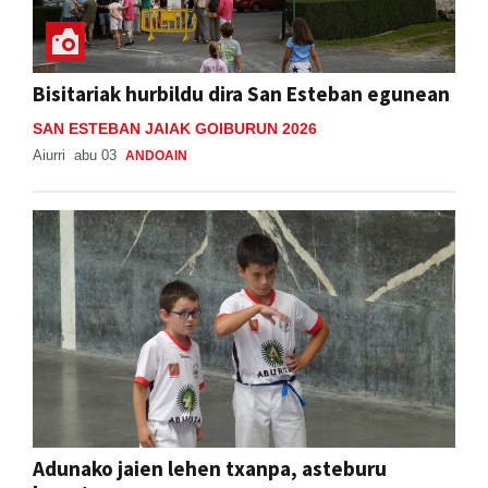
Bisitariak hurbildu dira San Esteban egunean
SAN ESTEBAN JAIAK GOIBURUN 2026
Aiurri
abu 03
ANDOAIN
Adunako jaien lehen txanpa, asteburu