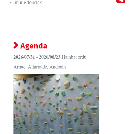
Andoain
- Motor dendak
Agenda
2026/07/31 - 2026/08/23
Hainbat ordu
Arrate, Allurralde, Andoain