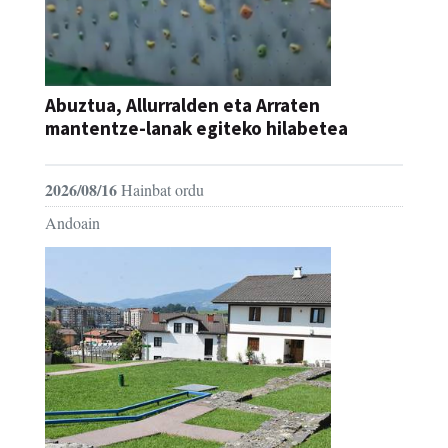
Abuztua, Allurralden eta Arraten
mantentze-lanak egiteko hilabetea
2026/08/16
Hainbat ordu
Andoain