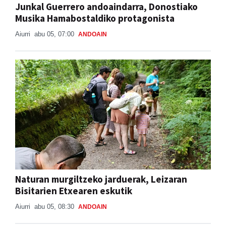
Junkal Guerrero andoaindarra, Donostiako
Musika Hamabostaldiko protagonista
Aiurri
abu 05, 07:00
ANDOAIN
Naturan murgiltzeko jarduerak, Leizaran
Bisitarien Etxearen eskutik
Aiurri
abu 05, 08:30
ANDOAIN