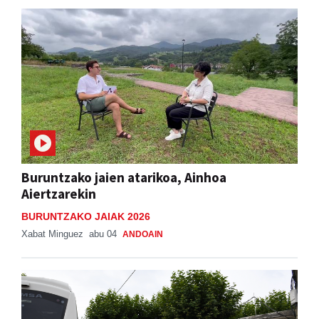
Buruntzako jaien atarikoa, Ainhoa
Aiertzarekin
BURUNTZAKO JAIAK 2026
Xabat Minguez
abu 04
ANDOAIN