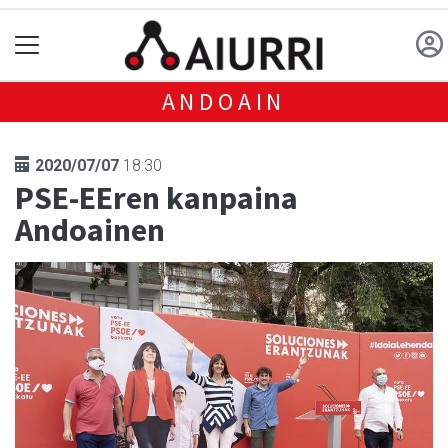
ANDOAIN
2020/07/07
18:30
PSE-EEren kanpaina
Andoainen