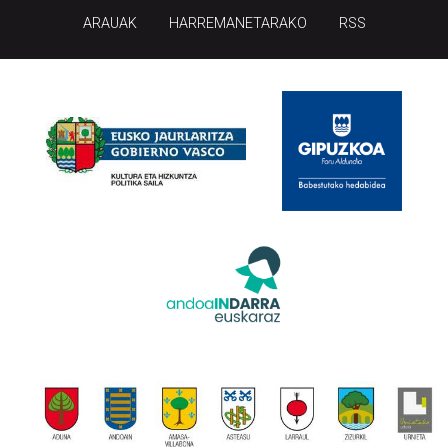
ARAUAK
HARREMANETARAKO
RSS