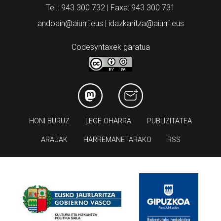
Tel.: 943 300 732 | Faxa: 943 300 731
andoain@aiurri.eus | idazkaritza@aiurri.eus
Codesyntaxek garatua
HONI BURUZ
LEGE OHARRA
PUBLIZITATEA
ARAUAK
HARREMANETARAKO
RSS