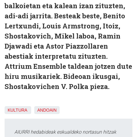
balkoietan eta kalean izan zituzten,
adi-adi jarrita. Besteak beste, Benito
Lertxundi, Louis Armstrong, Itoiz,
Shostakovich, Mikel laboa, Ramin
Djawadi eta Astor Piazzollaren
abestiak interpretatu zituzten.
Attrium Ensemble taldean jotzen dute
hiru musikariek. Bideoan ikusgai,
Shostakovichen V. Polka pieza.
KULTURA
ANDOAIN
AIURRI hedabideak eskualdeko nortasun hitzak