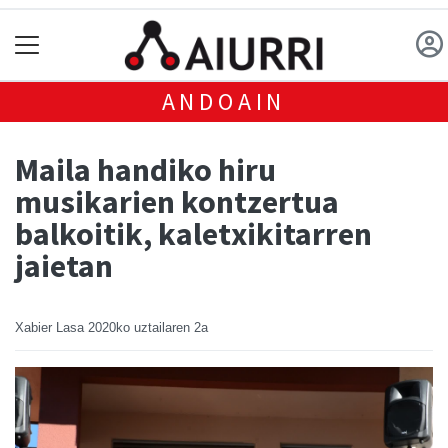
ANDOAIN
Maila handiko hiru
musikarien kontzertua
balkoitik, kaletxikitarren
jaietan
Xabier Lasa
2020ko uztailaren 2a