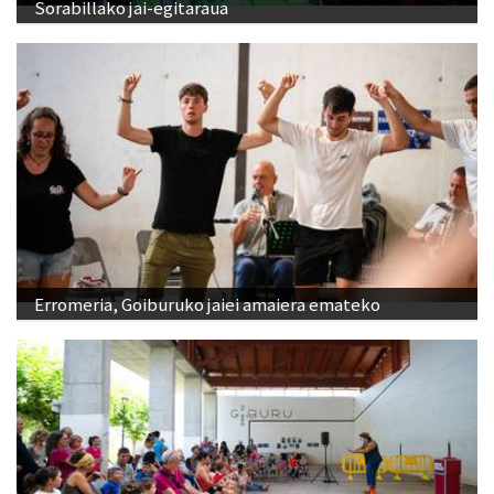
Sorabillako jai-egitaraua
Erromeria, Goiburuko jaiei amaiera emateko