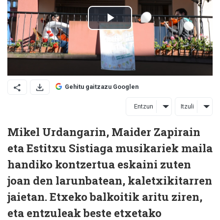
Gehitu gaitzazu Googlen
Entzun
Itzuli
Mikel Urdangarin, Maider Zapirain
eta Estitxu Sistiaga musikariek maila
handiko kontzertua eskaini zuten
joan den larunbatean, kaletxikitarren
jaietan. Etxeko balkoitik aritu ziren,
eta entzuleak beste etxetako