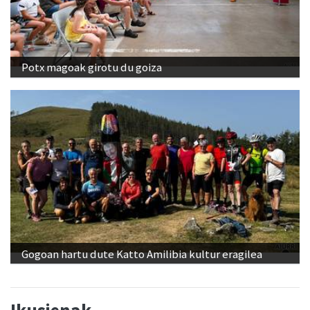
Potx magoak girotu du goiza
Gogoan hartu dute Katto Amilibia kultur eragilea
Ikusienak