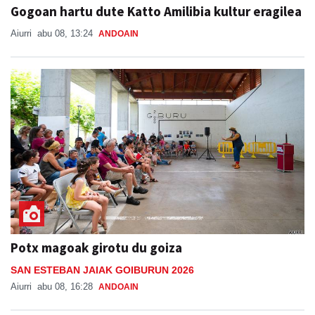
Gogoan hartu dute Katto Amilibia kultur eragilea
Aiurri
abu 08, 13:24
ANDOAIN
Potx magoak girotu du goiza
SAN ESTEBAN JAIAK GOIBURUN 2026
Aiurri
abu 08, 16:28
ANDOAIN