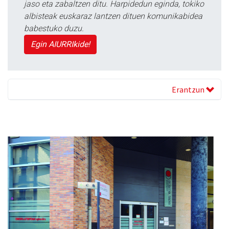
jaso eta zabaltzen ditu. Harpidedun eginda, tokiko
albisteak euskaraz lantzen dituen komunikabidea
babestuko duzu.
Egin AIURRIkide!
Erantzun