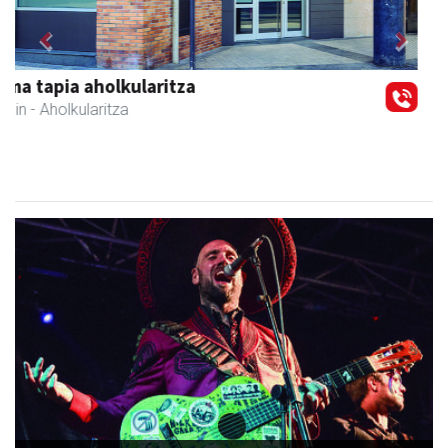
Previous
Next
Amabi haur eta gazte jantziak
Andoain
- Arropa-dendak