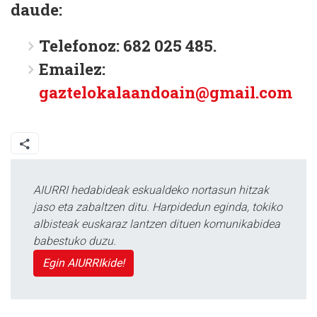
daude:
Telefonoz: 682 025 485.
Emailez:
gaztelokalaandoain@gmail.com
AIURRI hedabideak eskualdeko nortasun hitzak
jaso eta zabaltzen ditu. Harpidedun eginda, tokiko
albisteak euskaraz lantzen dituen komunikabidea
babestuko duzu.
Egin AIURRIkide!