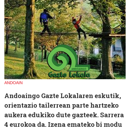
ANDOAIN
Andoaingo Gazte Lokalaren eskutik,
orientazio tailerrean parte hartzeko
aukera edukiko dute gazteek. Sarrera
4 eurokoa da. Izena emateko bi modu