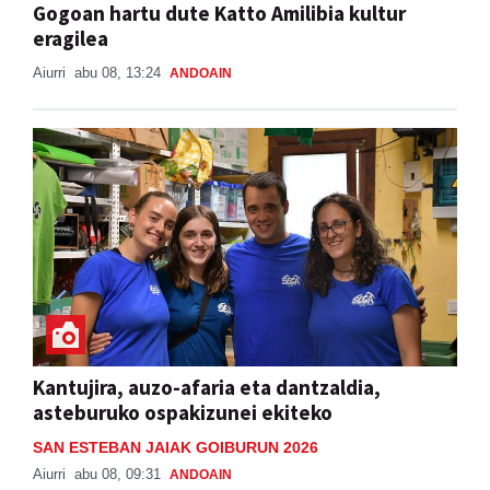
Gogoan hartu dute Katto Amilibia kultur
eragilea
Aiurri
abu 08, 13:24
ANDOAIN
Kantujira, auzo-afaria eta dantzaldia,
asteburuko ospakizunei ekiteko
SAN ESTEBAN JAIAK GOIBURUN 2026
Aiurri
abu 08, 09:31
ANDOAIN