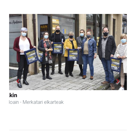
Previous
Next
Aldama tapia aholkularitza
Andoain
- Aholkularitza