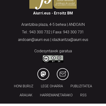
Aiurri.eus - Erroitz BM
Arantzibia plaza, 4-5 behea | ANDOAIN
Tel.: 943 300 732 | Faxa: 943 300 731
andoain@aiurri.eus | idazkaritza@aiurri.eus
Codesyntaxek garatua
HONI BURUZ
LEGE OHARRA
PUBLIZITATEA
ARAUAK
HARREMANETARAKO
RSS