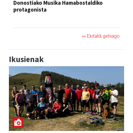
Donostiako Musika Hamabostaldiko
protagonista
KONTZERTUA
»» Ekitaldi gehiago
Ikusienak