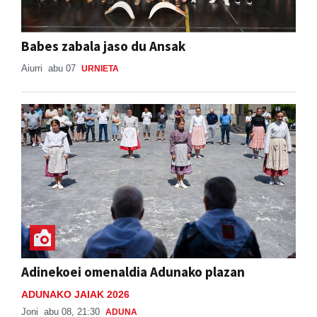
Babes zabala jaso du Ansak
Aiurri
abu 07
URNIETA
Adinekoei omenaldia Adunako plazan
ADUNAKO JAIAK 2026
Joni
abu 08, 21:30
ADUNA