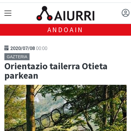
ANDOAIN
2020/07/08
00:00
GAZTERIA
Orientazio tailerra Otieta
parkean