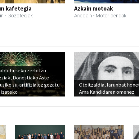
un kafetegia
Azkain motoak
in
- Gozotegiak
Andoain
- Motor dendak
raldebuseko zerbitzu
eziak, Donostiako Aste
siko su-artifizialez gozatu
Otoitzaldia, larunbat hone
 izateko
Ama Kandidaren omenez