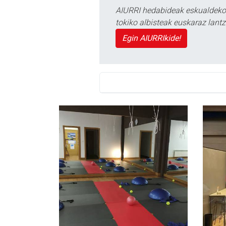
AIURRI hedabideak eskualdeko n
tokiko albisteak euskaraz lan
Egin AIURRIkide!