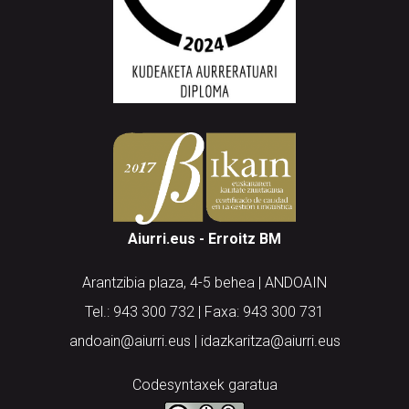
Aiurri.eus - Erroitz BM
Arantzibia plaza, 4-5 behea | ANDOAIN
Tel.: 943 300 732 | Faxa: 943 300 731
andoain@aiurri.eus | idazkaritza@aiurri.eus
Codesyntaxek garatua