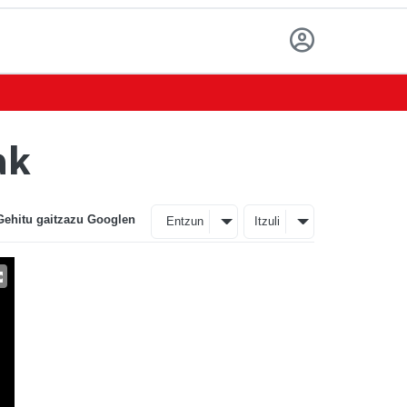
ak
Gehitu gaitzazu Googlen
Entzun
Itzuli