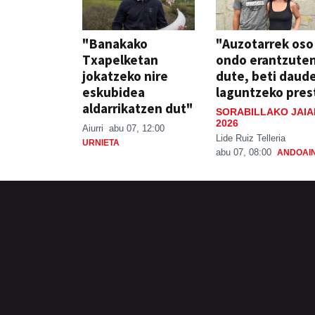
"Banakako
"Auzotarrek oso
Txapelketan
ondo erantzute
jokatzeko nire
dute, beti daud
eskubidea
laguntzeko pres
aldarrikatzen dut"
SORABILLAKO JAIA
2026
Aiurri
abu 07, 12:00
Lide Ruiz Telleria
URNIETA
abu 07, 08:00
ANDOAI