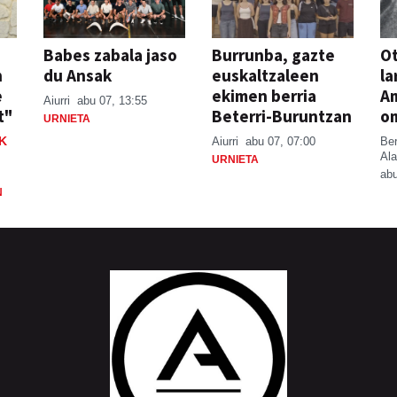
Babes zabala jaso
Burrunba, gazte
Ot
n
du Ansak
euskaltzaleen
la
e
ekimen berria
A
Aiurri
abu 07, 13:55
t"
Beterri-Buruntzan
o
URNIETA
K
Aiurri
abu 07, 07:00
Be
Ala
URNIETA
abu
N