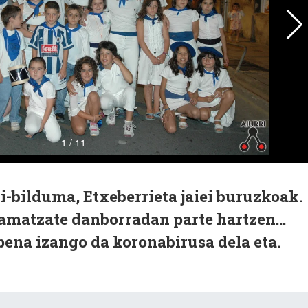
i-bilduma, Etxeberrieta jaiei buruzkoak.
amatzate danborradan parte hartzen...
pena izango da koronabirusa dela eta.