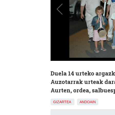
Duela 14 urteko argazk
Auzotarrak urteak dar
Aurten, ordea, salbues
GIZARTEA
ANDOAIN