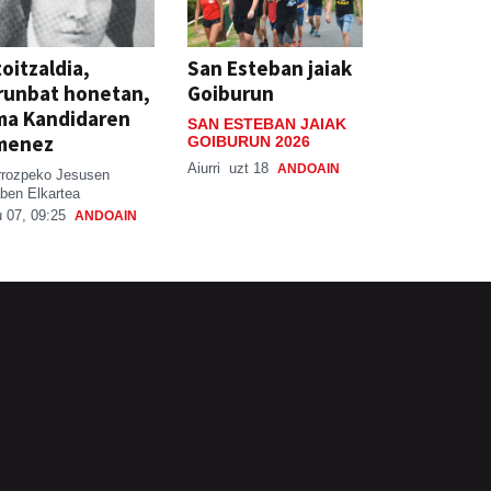
oitzaldia,
San Esteban jaiak
runbat honetan,
Goiburun
ma Kandidaren
SAN ESTEBAN JAIAK
menez
GOIBURUN 2026
Aiurri
uzt 18
ANDOAIN
rrozpeko Jesusen
ben Elkartea
 07, 09:25
ANDOAIN