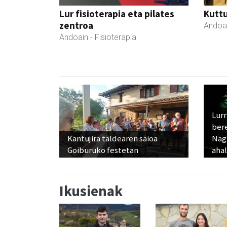
Lur fisioterapia eta pilates
Kutt
zentroa
Andoa
Andoain
- Fisioterapia
Lur
ber
Kantujira taldearen saioa
Nagu
Goiburuko festetan
ahal
Ikusienak