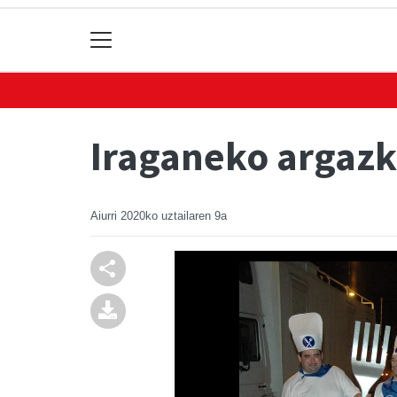
Iraganeko argazki
Aiurri
2020ko uztailaren 9a