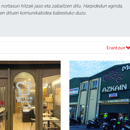
ortasun hitzak jaso eta zabaltzen ditu. Harpidedun eginda,
tzen dituen komunikabidea babestuko duzu.
Erantzun