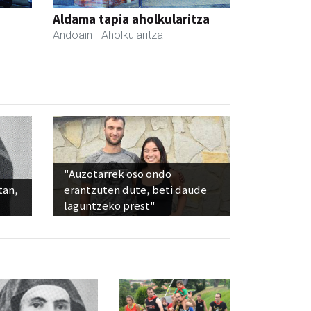
Aldama tapia aholkularitza
Andoain
- Aholkularitza
"Auzotarrek oso ondo
tan,
erantzuten dute, beti daude
laguntzeko prest"