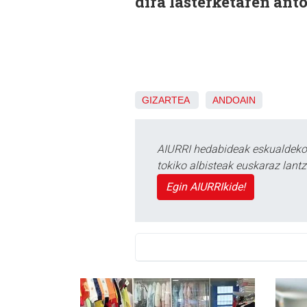
dira lasterketaren anto
GIZARTEA
ANDOAIN
AIURRI hedabideak eskualdeko n
tokiko albisteak euskaraz lan
Egin AIURRIkide!