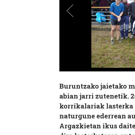
Buruntzako jaietako m
abian jarri zutenetik. 
korrikalariak lasterka 
naturgune ederrean aur
Argazkietan ikus dait