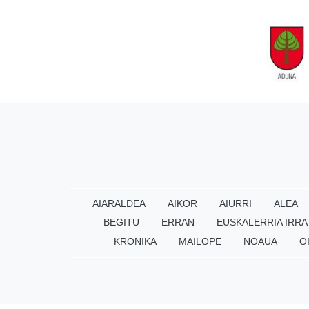
AIARALDEA
AIKOR
AIURRI
ALEA
BEGITU
ERRAN
EUSKALERRIA IRRA
KRONIKA
MAILOPE
NOAUA
O