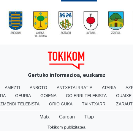
Gertuko informazioa, euskaraz
AMEZTI
ANBOTO
ANTXETA IRRATIA
ATARIA
AZP
TIA
GEURIA
GOIENA
GOIERRI TELEBISTA
GUAIXE
IZMENDI TELEBISTA
ORIO GUKA
TXINTXARRI
ZARAUT
Matx
Gurean
Ttap
Tokikom publizitatea