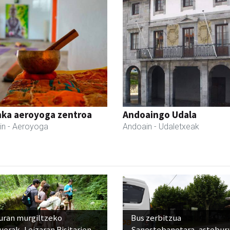
nka aeroyoga zentroa
Andoaingo Udala
in
- Aeroyoga
Andoain
- Udaletxeak
uran murgiltzeko
Bus zerbitzua
uerak, Leizaran Bisitarien
Sanestebanetara, astebur