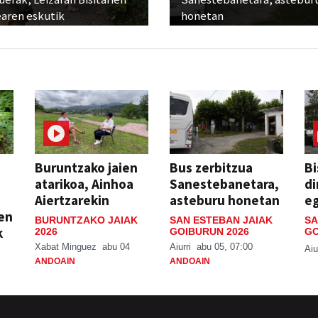
earen eskutik
honetan
Buruntzako jaien
Bus zerbitzua
Bi
atarikoa, Ainhoa
Sanestebanetara,
di
Aiertzarekin
asteburu honetan
e
ien
BURUNTZAKO JAIAK
SAN ESTEBAN JAIAK
SA
k
2026
GOIBURUN 2026
GO
Xabat Minguez
abu 04
Aiurri
abu 05, 07:00
Aiu
ANDOAIN
ANDOAIN