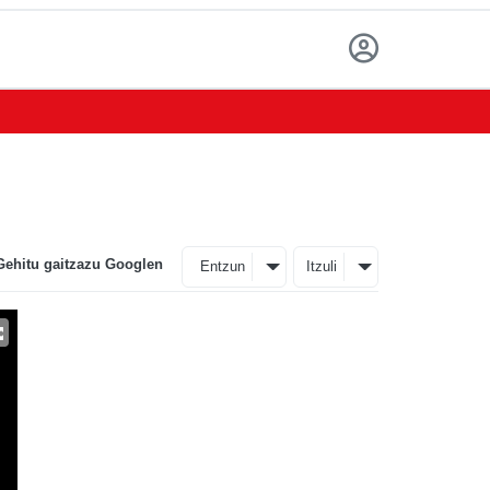
Gehitu gaitzazu Googlen
Entzun
Itzuli