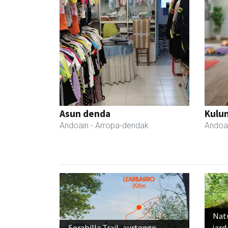
Asun denda
Kulu
Andoain
- Arropa-dendak
Andoa
Nat
Sorabilla Trail, aurtengo
jard