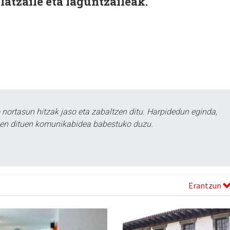
latzaile eta laguntzaileak.
ortasun hitzak jaso eta zabaltzen ditu. Harpidedun eginda,
tzen dituen komunikabidea babestuko duzu.
Erantzun