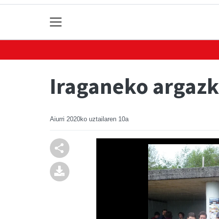
Iraganeko argazk
Aiurri
2020ko uztailaren 10a