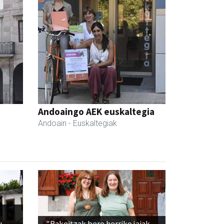
Andoaingo AEK euskaltegia
Andoain
- Euskaltegiak
u
"Bakoitzak bere herriko jaiak