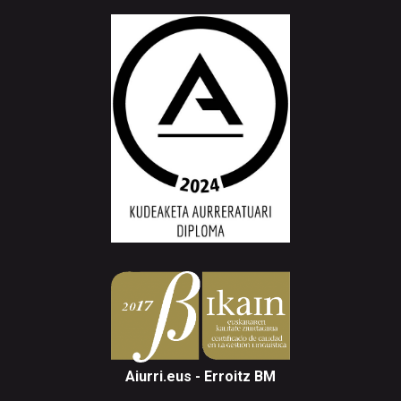
Aiurri.eus - Erroitz BM