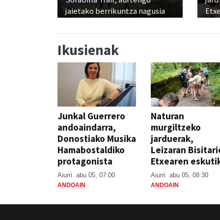
jaietako berrikuntza nagusia
Etx
Ikusienak
Junkal Guerrero
Naturan
andoaindarra,
murgiltzeko
Donostiako Musika
jarduerak,
Hamabostaldiko
Leizaran Bisitar
protagonista
Etxearen eskuti
Aiurri
abu 05, 07:00
Aiurri
abu 05, 08:30
ANDOAIN
ANDOAIN