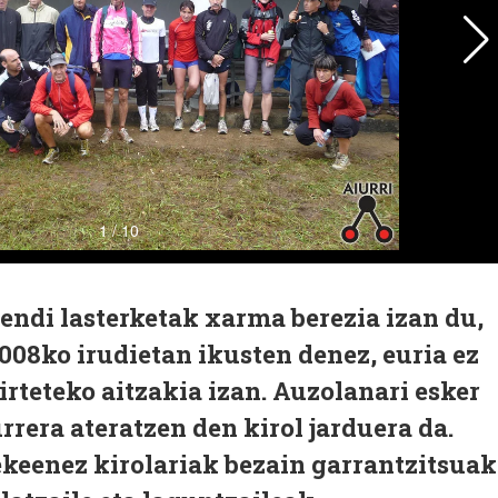
endi lasterketak xarma berezia izan du,
2008ko irudietan ikusten denez, euria ez
irteteko aitzakia izan. Auzolanari esker
rera ateratzen den kirol jarduera da.
ekeenez kirolariak bezain garrantzitsuak