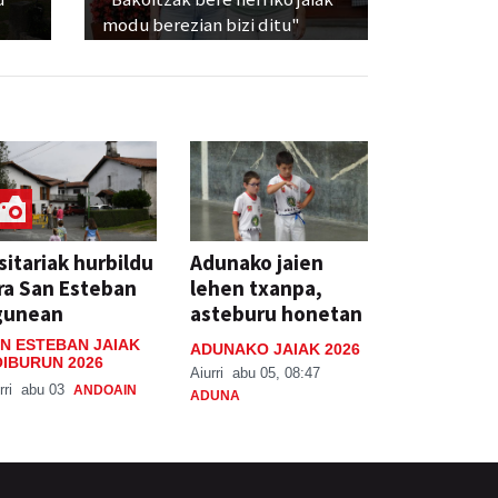
modu berezian bizi ditu"
sitariak hurbildu
Adunako jaien
ra San Esteban
lehen txanpa,
gunean
asteburu honetan
N ESTEBAN JAIAK
ADUNAKO JAIAK 2026
IBURUN 2026
Aiurri
abu 05, 08:47
rri
abu 03
ANDOAIN
ADUNA