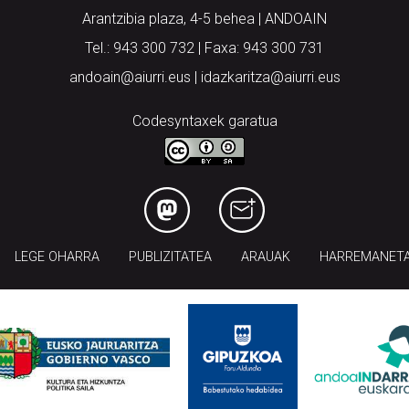
Arantzibia plaza, 4-5 behea | ANDOAIN
Tel.: 943 300 732 | Faxa: 943 300 731
andoain@aiurri.eus | idazkaritza@aiurri.eus
Codesyntaxek garatua
LEGE OHARRA
PUBLIZITATEA
ARAUAK
HARREMANET