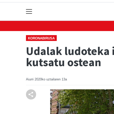
KORONABIRUSA
Udalak ludoteka i
kutsatu ostean
Aiurri
2020ko uztailaren 13a