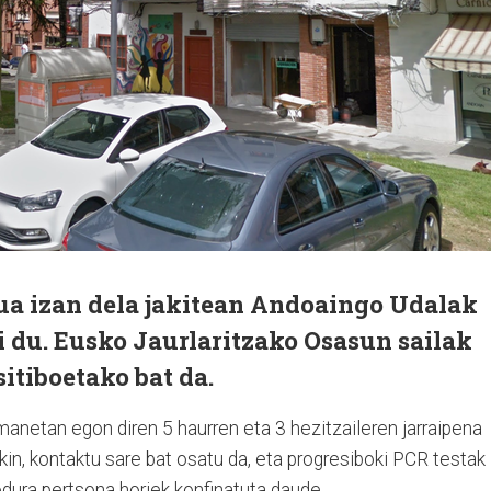
tua izan dela jakitean Andoaingo Udalak
 du. Eusko Jaurlaritzako Osasun sailak
itiboetako bat da.
anetan egon diren 5 haurren eta 3 hezitzaileren jarraipena
ekin, kontaktu sare bat osatu da, eta progresiboki PCR testak
dura pertsona horiek konfinatuta daude.