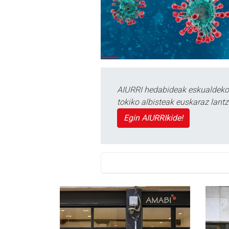
AIURRI hedabideak eskualdeko n
tokiko albisteak euskaraz lan
Egin AIURRIkide!