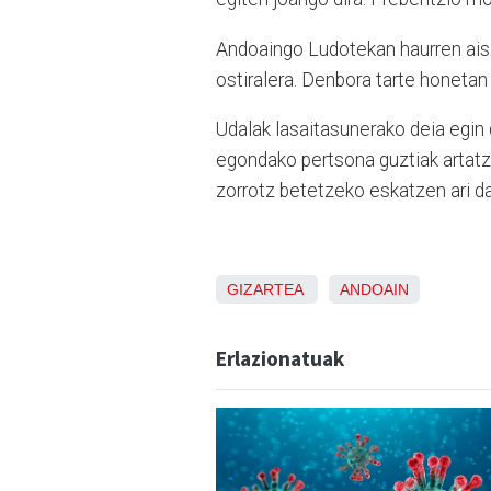
Andoaingo Ludotekan haurren aisi
ostiralera. Denbora tarte honetan 
Udalak lasaitasunerako deia egin 
egondako pertsona guztiak artatze
zorrotz betetzeko eskatzen ari da
GIZARTEA
ANDOAIN
Erlazionatuak