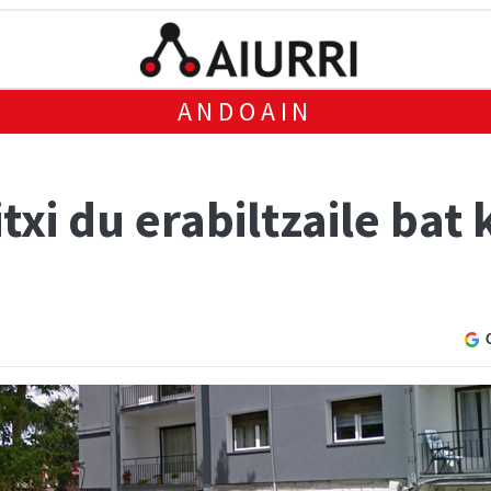
ANDOAIN
txi du erabiltzaile bat