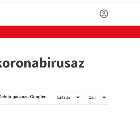
 koronabirusaz
Gehitu gaitzazu Googlen
Entzun
Itzuli