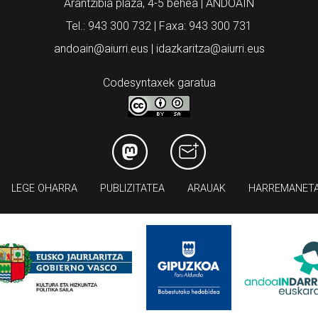
Arantzibia plaza, 4-5 behea | ANDOAIN
Tel.: 943 300 732 | Faxa: 943 300 731
andoain@aiurri.eus | idazkaritza@aiurri.eus
Codesyntaxek garatua
LEGE OHARRA
PUBLIZITATEA
ARAUAK
HARREMANET