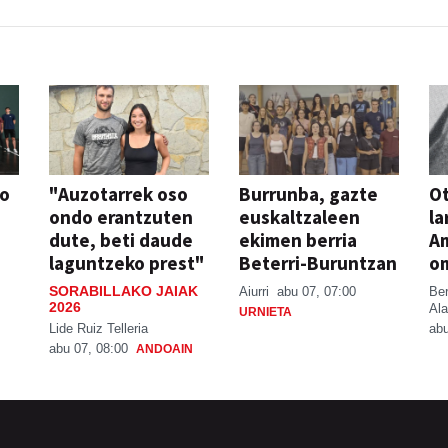
so
"Auzotarrek oso
Burrunba, gazte
Ot
ondo erantzuten
euskaltzaleen
la
dute, beti daude
ekimen berria
A
laguntzeko prest"
Beterri-Buruntzan
o
SORABILLAKO JAIAK
Aiurri
abu 07, 07:00
Be
2026
Ala
URNIETA
Lide Ruiz Telleria
abu
abu 07, 08:00
ANDOAIN