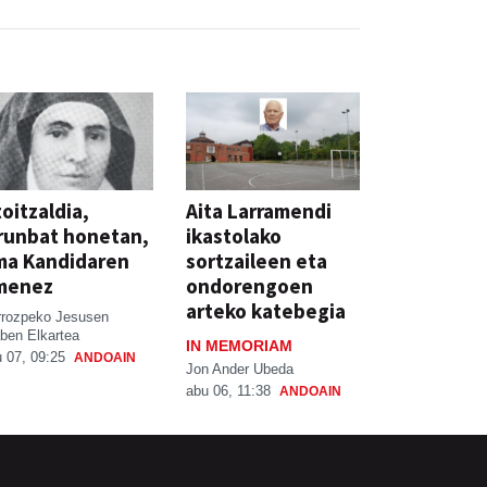
oitzaldia,
Aita Larramendi
runbat honetan,
ikastolako
ma Kandidaren
sortzaileen eta
menez
ondorengoen
arteko katebegia
rrozpeko Jesusen
ben Elkartea
IN MEMORIAM
 07, 09:25
ANDOAIN
Jon Ander Ubeda
abu 06, 11:38
ANDOAIN