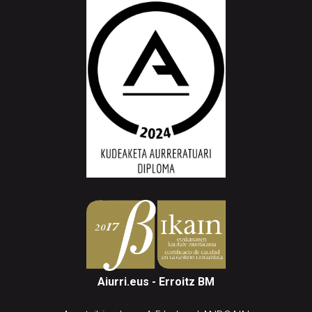
Aiurri.eus - Erroitz BM