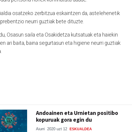
aldia osatzeko zerbitzua eskaintzen da, astelehenetik
prebentzio neurri guztiak bete dituzte.
du, Osasun saila eta Osakidetza kutsatuak eta haiekin
n ari baita, baina segurtasun eta higiene neurri guztiak
.
Andoainen eta Urnietan positibo
kopuruak gora egin du
Aiurri
2020 uzt 12
ESKUALDEA