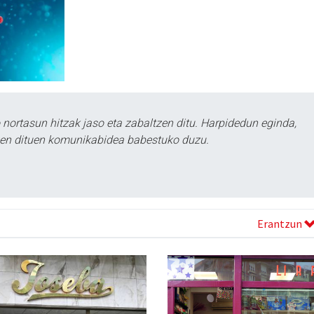
ortasun hitzak jaso eta zabaltzen ditu. Harpidedun eginda,
tzen dituen komunikabidea babestuko duzu.
Erantzun