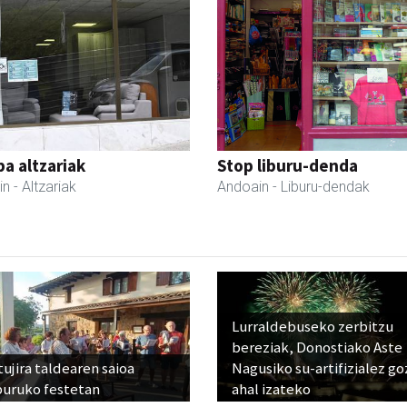
a altzariak
Stop liburu-denda
in
- Altzariak
Andoain
- Liburu-dendak
Lurraldebuseko zerbitzu
bereziak, Donostiako Aste
ujira taldearen saioa
Nagusiko su-artifizialez g
buruko festetan
ahal izateko