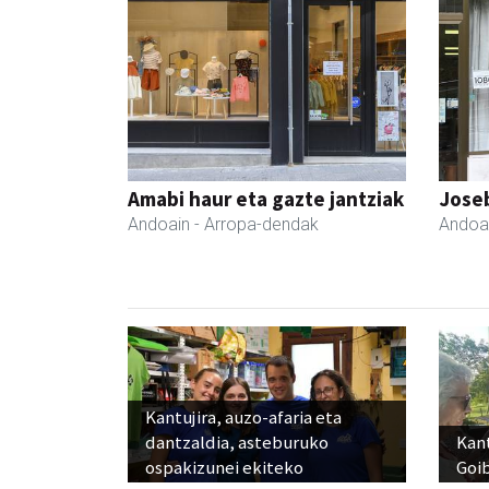
Amabi haur eta gazte jantziak
Joseb
Andoain
- Arropa-dendak
Andoa
Kantujira, auzo-afaria eta
dantzaldia, asteburuko
Kant
ospakizunei ekiteko
Goi