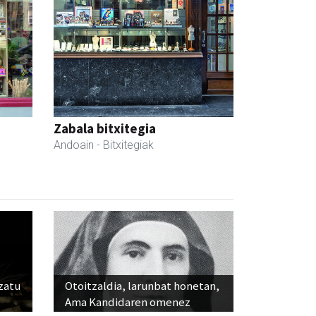
Zabala bitxitegia
Andoain
- Bitxitegiak
ozatu
Otoitzaldia, larunbat honetan,
Ama Kandidaren omenez