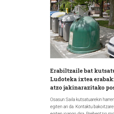
Erabiltzaile bat kutsa
Ludoteka ixtea erabaki
atzo jakinarazitako pos
Osasun Saila kutsatuarekin harrem
egiten ari da. Kontaktu bakoitzar
egiten joango dira. Prebentzio mo