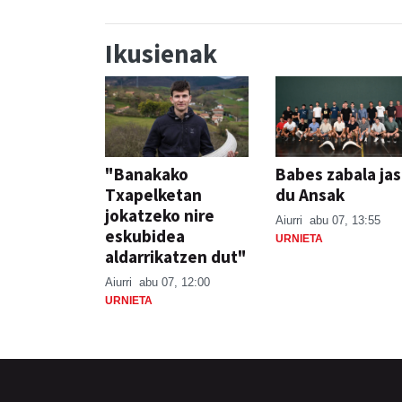
Ikusienak
"Banakako
Babes zabala ja
Txapelketan
du Ansak
jokatzeko nire
Aiurri
abu 07, 13:55
eskubidea
URNIETA
aldarrikatzen dut"
Aiurri
abu 07, 12:00
URNIETA