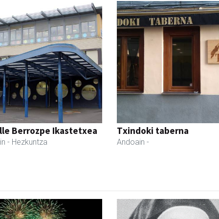
lle Berrozpe Ikastetxea
Txindoki taberna
in
- Hezkuntza
Andoain
-