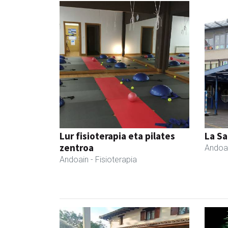
Lur fisioterapia eta pilates
La Sa
zentroa
Andoa
Andoain
- Fisioterapia