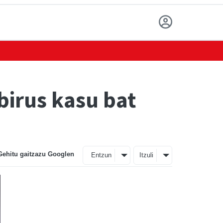
birus kasu bat
Gehitu gaitzazu Googlen
Entzun
Itzuli