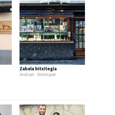
Zabala bitxitegia
Andoain
- Bitxitegiak