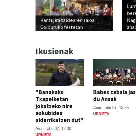
Lur
ber
Kantujira taldearen saioa
Nagu
Goiburuko festetan
ahal
Ikusienak
"Banakako
Babes zabala ja
Txapelketan
du Ansak
jokatzeko nire
Aiurri
abu 07, 13:55
eskubidea
URNIETA
aldarrikatzen dut"
Aiurri
abu 07, 12:00
URNIETA