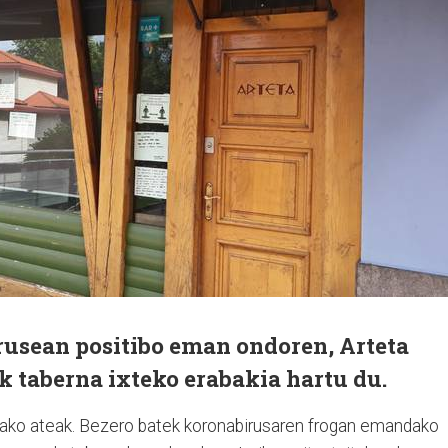
rusean positibo eman ondoren, Arteta
 taberna ixteko erabakia hartu du.
ernako ateak. Bezero batek koronabirusaren frogan emandako