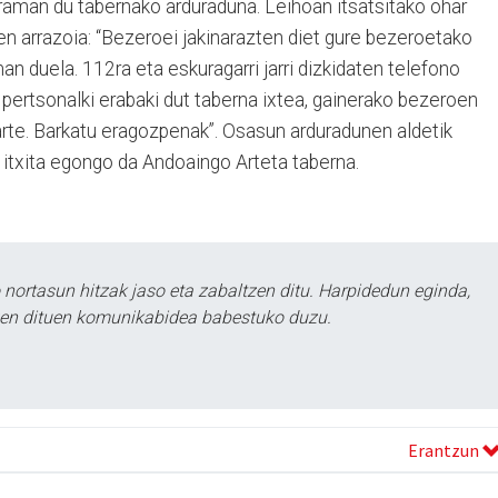
eraman du tabernako arduraduna. Leihoan itsatsitako ohar
ren arrazoia: “Bezeroei jakinarazten diet gure bezeroetako
n duela. 112ra eta eskuragarri jarri dizkidaten telefono
 pertsonalki erabaki dut taberna ixtea, gainerako bezeroen
te. Barkatu eragozpenak”. Osasun arduradunen aldetik
z, itxita egongo da Andoaingo Arteta taberna.
ortasun hitzak jaso eta zabaltzen ditu. Harpidedun eginda,
tzen dituen komunikabidea babestuko duzu.
Erantzun