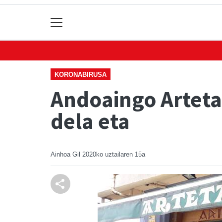
KORONABIRUSA
Andoaingo Arteta 
dela eta
Ainhoa Gil
2020ko uztailaren 15a