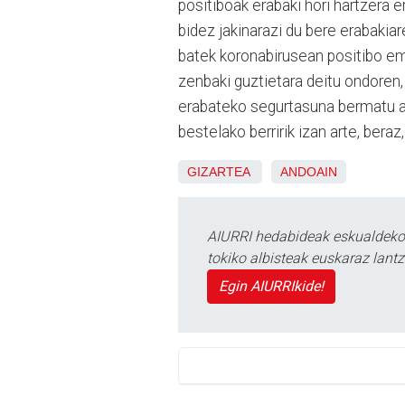
positiboak erabaki hori hartzera 
bidez jakinarazi du bere erabakia
batek koronabirusean positibo ema
zenbaki guztietara deitu ondoren,
erabateko segurtasuna bermatu ar
bestelako berririk izan arte, bera
GIZARTEA
ANDOAIN
AIURRI hedabideak eskualdeko n
tokiko albisteak euskaraz lan
Egin AIURRIkide!