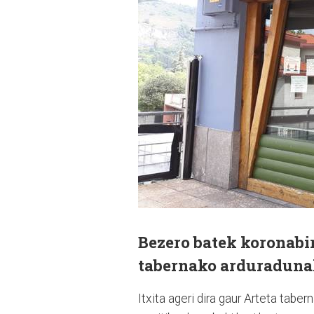
Bezero batek koronabi
tabernako arduradunak
Itxita ageri dira gaur Arteta tab