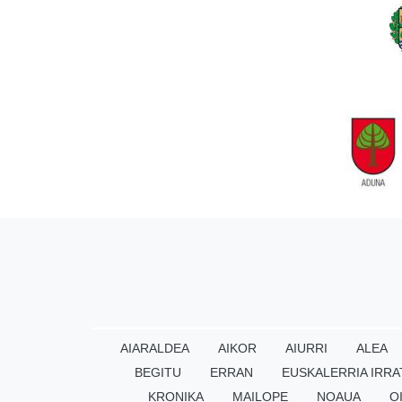
AIARALDEA
AIKOR
AIURRI
ALEA
BEGITU
ERRAN
EUSKALERRIA IRRA
KRONIKA
MAILOPE
NOAUA
O