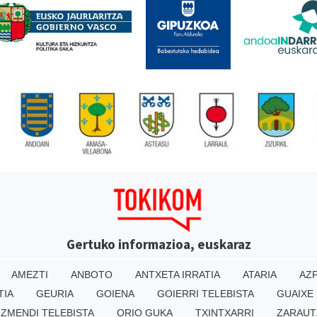
Gertuko informazioa, euskaraz
AMEZTI
ANBOTO
ANTXETA IRRATIA
ATARIA
AZP
TIA
GEURIA
GOIENA
GOIERRI TELEBISTA
GUAIXE
IZMENDI TELEBISTA
ORIO GUKA
TXINTXARRI
ZARAUT