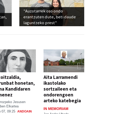
"Auzotarrek oso ondo
tan,
erantzuten dute, beti daude
laguntzeko prest"
oitzaldia,
Aita Larramendi
runbat honetan,
ikastolako
ma Kandidaren
sortzaileen eta
menez
ondorengoen
arteko katebegia
rrozpeko Jesusen
ben Elkartea
IN MEMORIAM
 07, 09:25
ANDOAIN