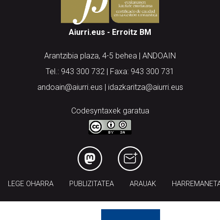
Aiurri.eus - Erroitz BM
Arantzibia plaza, 4-5 behea | ANDOAIN
Tel.: 943 300 732 | Faxa: 943 300 731
andoain@aiurri.eus | idazkaritza@aiurri.eus
Codesyntaxek garatua
LEGE OHARRA
PUBLIZITATEA
ARAUAK
HARREMANET