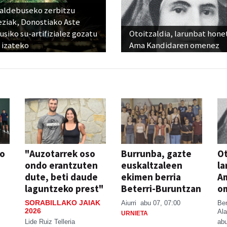
raldebuseko zerbitzu
eziak, Donostiako Aste
siko su-artifizialez gozatu
Otoitzaldia, larunbat hone
 izateko
Ama Kandidaren omenez
so
"Auzotarrek oso
Burrunba, gazte
Ot
ondo erantzuten
euskaltzaleen
la
dute, beti daude
ekimen berria
A
laguntzeko prest"
Beterri-Buruntzan
o
SORABILLAKO JAIAK
Aiurri
abu 07, 07:00
Be
2026
Ala
URNIETA
Lide Ruiz Telleria
abu