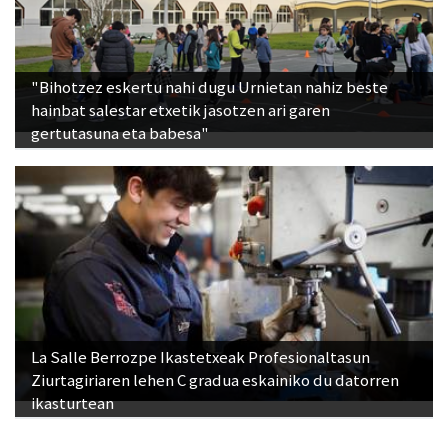
"Bihotzez eskertu nahi dugu Urnietan nahiz beste
hainbat salestar etxetik jasotzen ari garen
gertutasuna eta babesa"
La Salle Berrozpe Ikastetxeak Profesionaltasun
Ziurtagiriaren lehen C gradua eskainiko du datorren
ikasturtean