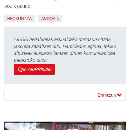
pozik gaude.
HEZKUNTZA
ANDOAIN
AIURRI hedabideak eskualdeko nortasun hitzak
jaso eta zabaltzen ditu. Harpidedun eginda, tokiko
albisteak euskaraz lantzen dituen komunikabidea
babestuko duzu.
Egin AIURRIkide!
Erantzun