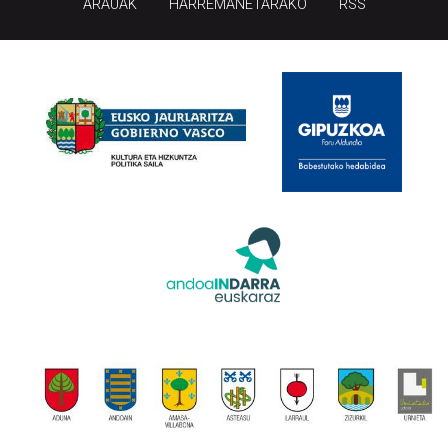
ARAUAK
HARREMANETARAKO
RSS