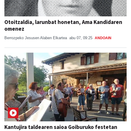
Otoitzaldia, larunbat honetan, Ama Kandidaren
omenez
Berrozpeko Jesusen Alaben Elkartea
abu 07, 09:25
ANDOAIN
Kantujira taldearen saioa Goiburuko festetan