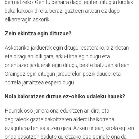
bermatzeko. Gehitu beharra dago, egiten ditugun kirolak
bakarkakoak direla, beraz, gazteen artean ez dago
elkarreragin askorik.
Zein ekintza egin dituzue?
Askotariko jarduerak egin ditugu; esaterako, bizikletan
eta piraguan ibili gara, arku-tiroa egin dugu eta
orientazio jarduerak egin ditugu, beste batzuen artean.
Oraingoz egin ditugun jarduerekin pozik daude, eta
horrela jarraitzea espero dugu.
Nola baloratzen duzue ez-ohiko udaleku hauek?
Haurrak oso jarrera ona edukitzen ari dira, eta
begiraleok gazte bakoitzaren alderdi baikorrena
ezagutarazten saiatzen gara. Azken finean, kirola egiten
ondo pasatzen badute guretzako oso seinale ona da,