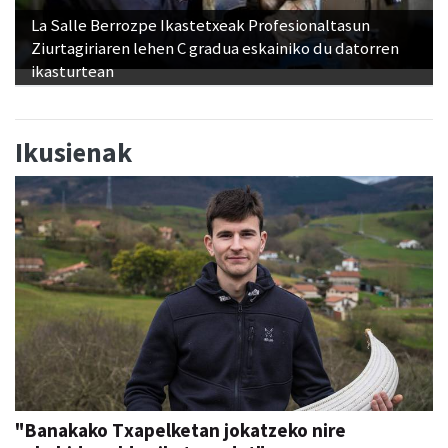
La Salle Berrozpe Ikastetxeak Profesionaltasun
Ziurtagiriaren lehen C gradua eskainiko du datorren
ikasturtean
Ikusienak
"Banakako Txapelketan jokatzeko nire