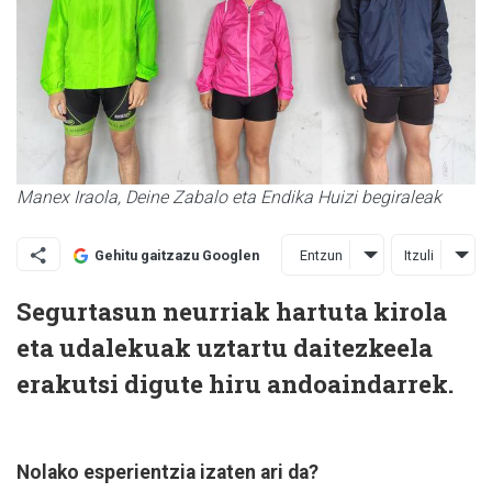
Manex Iraola, Deine Zabalo eta Endika Huizi begiraleak
Entzun
Itzuli
Gehitu gaitzazu Googlen
Segurtasun neurriak hartuta kirola
eta udalekuak uztartu daitezkeela
erakutsi digute hiru andoaindarrek.
Nolako esperientzia izaten ari da?