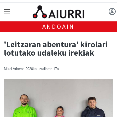
ANDOAIN
'Leitzaran abentura' kirolari
lotutako udaleku irekiak
Mikel Arberas
2020ko uztailaren 17a