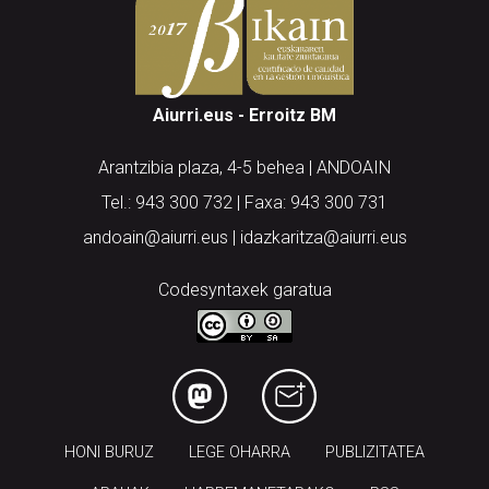
Aiurri.eus - Erroitz BM
Arantzibia plaza, 4-5 behea | ANDOAIN
Tel.: 943 300 732 | Faxa: 943 300 731
andoain@aiurri.eus | idazkaritza@aiurri.eus
Codesyntaxek garatua
HONI BURUZ
LEGE OHARRA
PUBLIZITATEA