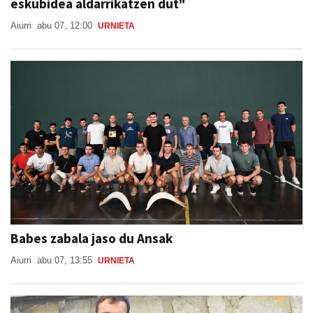
eskubidea aldarrikatzen dut"
Aiurri
abu 07, 12:00
URNIETA
Babes zabala jaso du Ansak
Aiurri
abu 07, 13:55
URNIETA