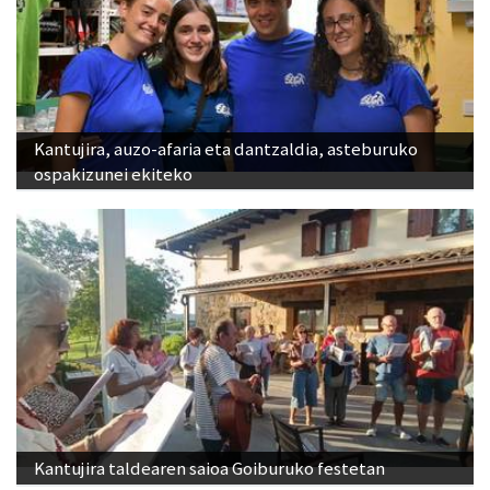
Kantujira, auzo-afaria eta dantzaldia, asteburuko
ospakizunei ekiteko
Kantujira taldearen saioa Goiburuko festetan