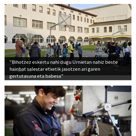
"Bihotzez eskertu nahi dugu Urnietan nahiz beste
hainbat salestar etxetik jasotzen ari garen
gertutasuna eta babesa"