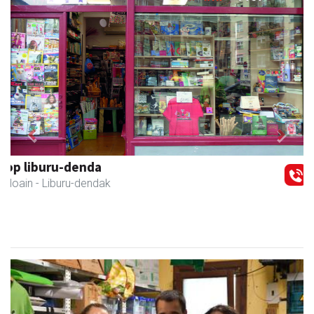
Previous
Next
Amabi haur eta gazte jantziak
Andoain
- Arropa-dendak