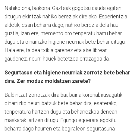
Nahiko ona, baikorra. Gazteak gogotsu daude egiten
ditugun ekintzak nahiko bereziak direlako. Esperientzia
aldetik, esan beharra dago, nahiko berezia dela hau
guztia, izan ere, memento oro tenperatu hartu behar
dugu eta oinarrizko higiene neurriak bete behar ditugu.
Hala ere, taldea txikia garenez eta aire librean
gaudenez, neurri hauek betetzea errazagoa da.
Segurtasun eta higiene neurriak zorrotz bete behar
dira. Zer moduz moldatzen zarete?
Baldintzat zorrotzak dira bai, baina koronabirusagatik
oinarrizko neurri batzuk bete behar dira; esaterako,
tenperatura hartzen dugu eta beharrezkoa denean
maskarak jartzen ditugu. Egungo egoerara egokitu
beharra dago haurren eta begiraleon segurtasuna