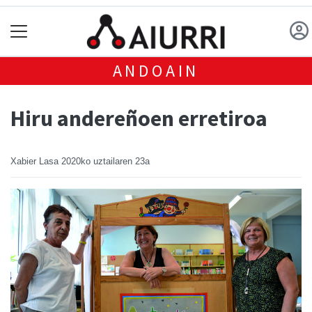
ANDOAIN
Hiru andereñoen erretiroa
Xabier Lasa
2020ko uztailaren 23a