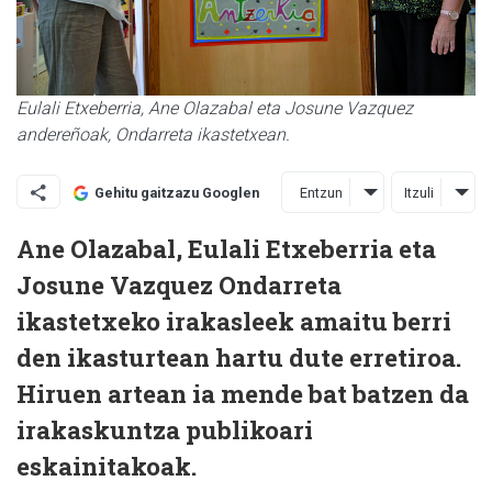
Eulali Etxeberria, Ane Olazabal eta Josune Vazquez
andereñoak, Ondarreta ikastetxean.
Entzun
Itzuli
Gehitu gaitzazu Googlen
Ane Olazabal, Eulali Etxeberria eta
Josune Vazquez Ondarreta
ikastetxeko irakasleek amaitu berri
den ikasturtean hartu dute erretiroa.
Hiruen artean ia mende bat batzen da
irakaskuntza publikoari
eskainitakoak.