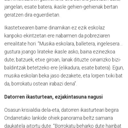
jangelan, esate batera, ikasle gehien-gehienak bertan
geratzen dira eguerdietan.
Ikastetxearen barne dinamikan ez ezik eskolaz
kanpoko ekintzetan ere nabarmen da pobreziaren
errealitate hori. “Musika eskolara, balletera, ingelesera…
gustura joango lirateke ikasle asko, baina ezinezkoa
dute; batzuek, etxe giroan, lanak dituzte oinarrizko bizi-
baldintzak betetzeko ere (elikadura, esate batera). Egun,
musika eskolan beka jaso dezakete, eta lorpen txiki bat
da, borrokatu ostean irabazi dena”.
Datorren ikasturtean, ezjakintasuna nagusi
Osasun krisialdia dela-eta, datorren ikasturteari begira
Ondarretako lankide ohiek panorama beltz samarra
daukatela aitortu dute. “Borrokatu beharko dute hainbat