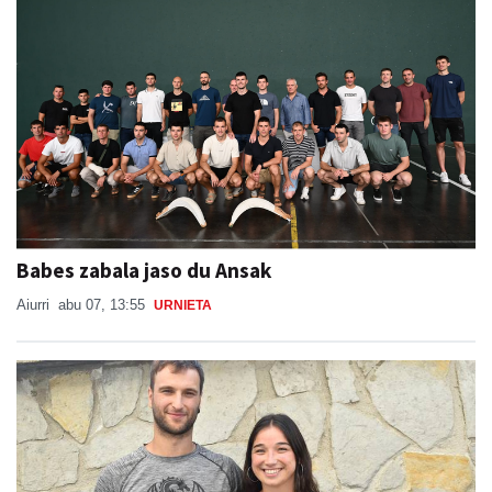
Babes zabala jaso du Ansak
Aiurri
abu 07, 13:55
URNIETA