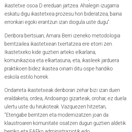
ikastetxe osoa D ereduan jartzea. Ahalegin izugarria
eskatu digu ikastetxea prozesu hori bideratzea, baina
erronkari egoki erantzun izan diogula uste dugu”.
Denbora bertsuan, Amara Berri izeneko metodologia
berritzailea ikastetxean txertatzea ere etorri zen.
Ikastetxeko kide guztien arteko elkarlana,
komunikazioa eta elkartasuna, eta, ikasleek jarduera
praktikoen bidez ikastea oinarri ditu ospe handiko
eskola estilo horrek.
Ondarreta ikastetxeak denboran zehar bizi izan duen
eraldaketa, ordea, Andoaingo gizarteak, orohar, ez duela
ulertu uste du hirukoteak. Vazquezen hitzetan,
“Etengabe berritzen eta modernizatzen joan da
klaustroaren komunitate osatzen dugun guztien aldetik
herriko eta EAEko administraziotik edo