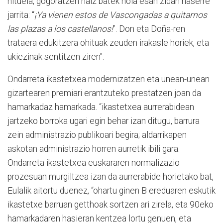
nituela, gogoratzen naiz batek nola esan zidan haserre
jarrita: “
¡Ya vienen estos de Vascongadas a quitarnos
las plazas a los castellanos!
”. Don eta Doña-ren
trataera edukitzera ohituak zeuden irakasle horiek, eta
ukiezinak sentitzen ziren”.
Ondarreta ikastetxea modernizatzen eta unean-unean
gizartearen premiari erantzuteko prestatzen joan da
hamarkadaz hamarkada. “ikastetxea aurrerabidean
jartzeko borroka ugari egin behar izan ditugu, barrura
zein administrazio publikoari begira; aldarrikapen
askotan administrazio horren aurretik ibili gara.
Ondarreta ikastetxea euskararen normalizazio
prozesuan murgiltzea izan da aurrerabide horietako bat,
Eulalik aitortu duenez, “ohartu ginen B ereduaren eskutik
ikastetxe barruan getthoak sortzen ari zirela, eta 90eko
hamarkadaren hasieran kentzea lortu genuen, eta