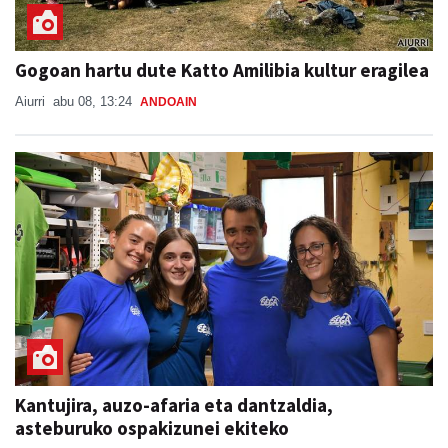
Gogoan hartu dute Katto Amilibia kultur eragilea
Aiurri
abu 08, 13:24
ANDOAIN
Kantujira, auzo-afaria eta dantzaldia,
asteburuko ospakizunei ekiteko