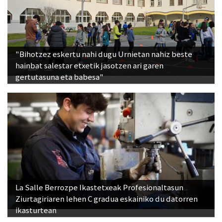
"Bihotzez eskertu nahi dugu Urnietan nahiz beste
hainbat salestar etxetik jasotzen ari garen
gertutasuna eta babesa"
La Salle Berrozpe Ikastetxeak Profesionaltasun
Ziurtagiriaren lehen C gradua eskainiko du datorren
ikasturtean