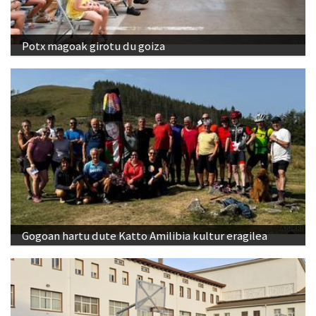
Potx magoak girotu du goiza
Gogoan hartu dute Katto Amilibia kultur eragilea