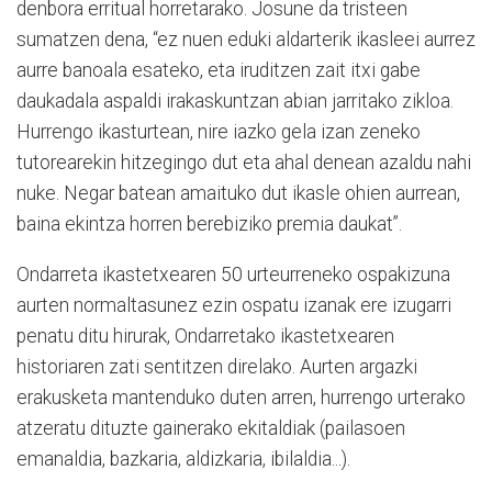
denbora erritual horretarako. Josune da tristeen
sumatzen dena, “ez nuen eduki aldarterik ikasleei aurrez
aurre banoala esateko, eta iruditzen zait itxi gabe
daukadala aspaldi irakaskuntzan abian jarritako zikloa.
Hurrengo ikasturtean, nire iazko gela izan zeneko
tutorearekin hitzegingo dut eta ahal denean azaldu nahi
nuke. Negar batean amaituko dut ikasle ohien aurrean,
baina ekintza horren berebiziko premia daukat”.
Ondarreta ikastetxearen 50 urteurreneko ospakizuna
aurten normaltasunez ezin ospatu izanak ere izugarri
penatu ditu hirurak, Ondarretako ikastetxearen
historiaren zati sentitzen direlako. Aurten argazki
erakusketa mantenduko duten arren, hurrengo urterako
atzeratu dituzte gainerako ekitaldiak (pailasoen
emanaldia, bazkaria, aldizkaria, ibilaldia...).