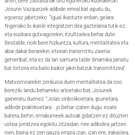
arren, bere zailtasunak ditu eguneroko kudeaketan.
Josune Vazquezek adibide erreal bat aipatu du,
egoeraz jabetzeko: “Igual ikasturte erdian, gelara
Nigeriako bi ikasle integratzen dira gaztelania tutik ez
eta euskara gutxiagorekin; itzultzailea behar dute…
Bestalde, nork bere hizkuntza, kultura, mentalitatea eta
abar dakar berarekin, etxean transmititu zaiena
gehienbat, eta ez da lan samurra talde dinamika jarraitu
bat lortzea eta balio baikor jakin batzuk transmititzea”.
Matxismoarekin zerikusia duen mentalitatea da oso
bereziki landu beharreko arloetako bat, Josunek
gaineratu duenez: “Jolas sinbolikoetara, ipuinetara,
adibide praktikoetara… jo behar izaten dugu: esate
batera, behin, emakumeek autoak gidatzen ez dituzten
ustea jorratzea egokitu zitzaidan: nire adibidea jartzen
nien, baina ez zen gauza erraza izan, izan ere, irakaslea,