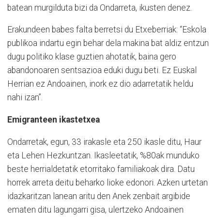
batean murgilduta bizi da Ondarreta, ikusten denez.
Erakundeen babes falta berretsi du Etxeberriak: “Eskola
publikoa indartu egin behar dela makina bat aldiz entzun
dugu politiko klase guztien ahotatik, baina gero
abandonoaren sentsazioa eduki dugu beti. Ez Euskal
Herrian ez Andoainen, inork ez dio adarretatik heldu
nahi izan”.
Emigranteen ikastetxea
Ondarretak, egun, 33 irakasle eta 250 ikasle ditu, Haur
eta Lehen Hezkuntzan. Ikasleetatik, %80ak munduko
beste herrialdetatik etorritako familiakoak dira. Datu
horrek arreta deitu beharko lioke edonori. Azken urtetan
idazkaritzan lanean aritu den Anek zenbait argibide
ematen ditu lagungarri gisa, ulertzeko Andoainen