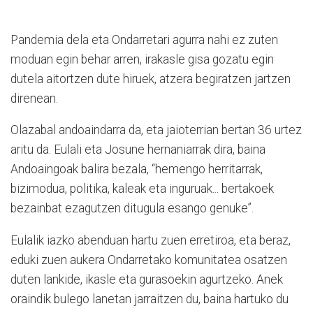
Pandemia dela eta Ondarretari agurra nahi ez zuten
moduan egin behar arren, irakasle gisa gozatu egin
dutela aitortzen dute hiruek, atzera begiratzen jartzen
direnean.
Olazabal andoaindarra da, eta jaioterrian bertan 36 urtez
aritu da. Eulali eta Josune hernaniarrak dira, baina
Andoaingoak balira bezala, “hemengo herritarrak,
bizimodua, politika, kaleak eta inguruak... bertakoek
bezainbat ezagutzen ditugula esango genuke”.
Eulalik iazko abenduan hartu zuen erretiroa, eta beraz,
eduki zuen aukera Ondarretako komunitatea osatzen
duten lankide, ikasle eta gurasoekin agurtzeko. Anek
oraindik bulego lanetan jarraitzen du, baina hartuko du