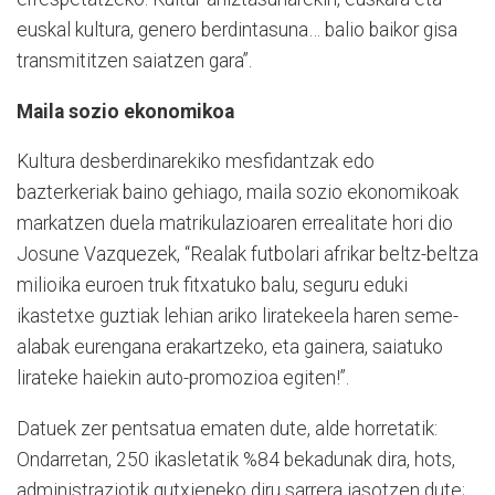
euskal kultura, genero berdintasuna… balio baikor gisa
transmititzen saiatzen gara”.
Maila sozio ekonomikoa
Kultura desberdinarekiko mesfidantzak edo
bazterkeriak baino gehiago, maila sozio ekonomikoak
markatzen duela matrikulazioaren errealitate hori dio
Josune Vazquezek, “Realak futbolari afrikar beltz-beltza
milioika euroen truk fitxatuko balu, seguru eduki
ikastetxe guztiak lehian ariko liratekeela haren seme-
alabak eurengana erakartzeko, eta gainera, saiatuko
lirateke haiekin auto-promozioa egiten!”.
Datuek zer pentsatua ematen dute, alde horretatik:
Ondarretan, 250 ikasletatik %84 bekadunak dira, hots,
administraziotik gutxieneko diru sarrera jasotzen dute;