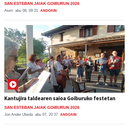
SAN ESTEBAN JAIAK GOIBURUN 2026
Aiurri
abu 08, 09:31
ANDOAIN
Kantujira taldearen saioa Goiburuko festetan
SAN ESTEBAN JAIAK GOIBURUN 2026
Jon Ander Ubeda
abu 07, 20:37
ANDOAIN