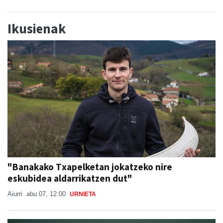
Ikusienak
"Banakako Txapelketan jokatzeko nire
eskubidea aldarrikatzen dut"
Aiurri
abu 07, 12:00
URNIETA