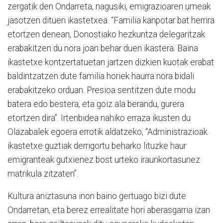
zergatik den Ondarreta, nagusiki, emigrazioaren umeak
jasotzen dituen ikastetxea. “Familia kanpotar bat herrira
etortzen denean, Donostiako hezkuntza delegaritzak
erabakitzen du nora joan behar duen ikastera. Baina
ikastetxe kontzertatuetan jartzen dizkien kuotak erabat
baldintzatzen dute familia horiek haurra nora bidali
erabakitzeko orduan. Presioa sentitzen dute modu
batera edo bestera, eta goiz ala berandu, gurera
etortzen dira”. Irtenbidea nahiko erraza ikusten du
Olazabalek egoera errotik aldatzeko, “Administrazioak
ikastetxe guztiak derrigortu beharko lituzke haur
emigranteak gutxienez bost urteko iraunkortasunez
matrikula zitzaten”.
Kultura aniztasuna inon baino gertuago bizi dute
Ondarretan, eta berez errealitate hori aberasgarria izan