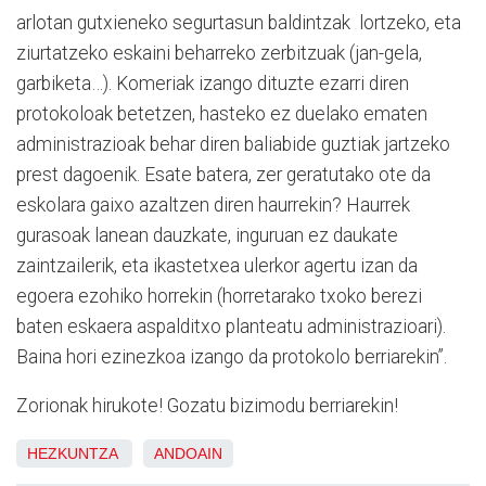
arlotan gutxieneko segurtasun baldintzak
lortzeko, eta
ziurtatzeko eskaini beharreko zerbitzuak (jan-gela,
garbiketa…). Komeriak izango dituzte ezarri diren
protokoloak betetzen, hasteko ez duelako ematen
administrazioak behar diren baliabide guztiak jartzeko
prest dagoenik. Esate batera, zer geratutako ote da
eskolara gaixo azaltzen diren haurrekin? Haurrek
gurasoak lanean dauzkate, inguruan ez daukate
zaintzailerik, eta ikastetxea ulerkor agertu izan da
egoera ezohiko horrekin (horretarako txoko berezi
baten eskaera aspalditxo planteatu administrazioari).
Baina hori ezinezkoa izango da protokolo berriarekin”.
Zorionak hirukote! Gozatu bizimodu berriarekin!
HEZKUNTZA
ANDOAIN