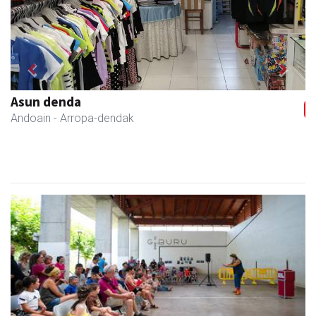
Previous
Next
Asun denda
Andoain
- Arropa-dendak