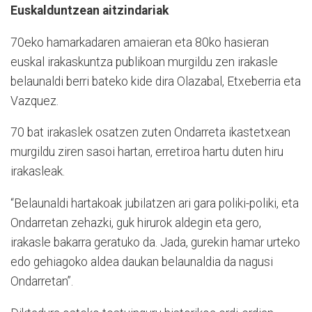
Euskalduntzean aitzindariak
70eko hamarkadaren amaieran eta 80ko hasieran
euskal irakaskuntza publikoan murgildu zen irakasle
belaunaldi berri bateko kide dira Olazabal, Etxeberria eta
Vazquez.
70 bat irakaslek osatzen zuten Ondarreta ikastetxean
murgildu ziren sasoi hartan, erretiroa hartu duten hiru
irakasleak.
“Belaunaldi hartakoak jubilatzen ari gara poliki-poliki, eta
Ondarretan zehazki, guk hirurok aldegin eta gero,
irakasle bakarra geratuko da. Jada, gurekin hamar urteko
edo gehiagoko aldea daukan belaunaldia da nagusi
Ondarretan”.