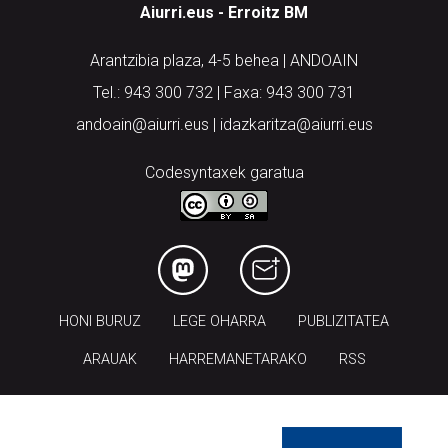
Aiurri.eus - Erroitz BM
Arantzibia plaza, 4-5 behea | ANDOAIN
Tel.: 943 300 732 | Faxa: 943 300 731
andoain@aiurri.eus | idazkaritza@aiurri.eus
Codesyntaxek garatua
HONI BURUZ
LEGE OHARRA
PUBLIZITATEA
ARAUAK
HARREMANETARAKO
RSS