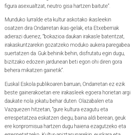
figura asexualtzat, neutro gisa hartzen baitute”.
Munduko lurralde eta kultur askotako ikasleekin
osatzen dira Ondarretan ikas-gelak, eta Etxeberriak
adierazi duenez, “bokazioa daukan irakasle batentzat,
irakaskuntzarekin gozatzeko moduko aukera paregabea
suertatzen da. Guk behinik behin, disfrutatu egin dugu,
bizitzako edozein jardunean beti egon ohi diren gora
behera mikatzen gainetik”.
Euskal Eskola publikoaren barruan, Ondarretan ez ezik
beste gainerakoetan ere irakasleek egoera horietan argi
daukate nola jokatu behar duten. Olazabalen eta
Vazquezen hitzetan, "gure kultura ezagutu eta
errespetatzea eskatzen diegu, baina aldi berean, geuk
ere konpromisua hartzen dugu haiena ezagutzeko eta
errespetatzeko. Kultur-aniztasunarekin, euskara eta