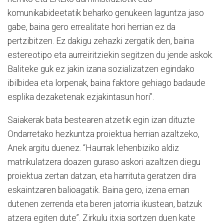
komunikabideetatik beharko genukeen laguntza jaso
gabe, baina gero errealitate hori herrian ez da
pertzibitzen. Ez dakigu zehazki zergatik den, baina
estereotipo eta aurreiritziekin segitzen du jende askok.
Baliteke guk ez jakin izana sozializatzen egindako
ibilbidea eta lorpenak, baina faktore gehiago badaude
esplika dezaketenak ezjakintasun hori”.
Saiakerak bata bestearen atzetik egin izan dituzte
Ondarretako hezkuntza proiektua herrian azaltzeko,
Anek argitu duenez. “Haurrak lehenbiziko aldiz
matrikulatzera doazen guraso askori azaltzen diegu
proiektua zertan datzan, eta harrituta geratzen dira
eskaintzaren balioagatik. Baina gero, izena eman
dutenen zerrenda eta beren jatorria ikustean, batzuk
atzera egiten dute”. Zirkulu itxia sortzen duen kate