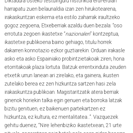
Diktadura osteko testuinguru historikoa erdi-erdian
harrapatu zuen belaunaldia izan zen hirukotearena,
irakaskuntzan eskema eta estilo zaharrak iraultzeko
gogoz zegoena, Etxeberriak azaldu duen bezala: “oso
errotuta zegoen ikastetxe “
nazionalen
” kontzeptua,
ikastetxe publikoena baino gehiago, titulu horrek
dakarren konnotazio ezkor guztiarekin. Orduan irakasle
asko eta asko Espainiako probintzietakoak ziren, hona
etorritakoak plaza lortuta. Batzuk errentxinduta zeuden
etxetik urrun lanean ari zirelako, eta gainera, ikusten
zutelako berea ez zen hizkuntza sartzen hasi zela
irakaskuntza publikoan. Magistaritzatik atera berriak
ginenok horiekin talka egin genuen eta borroka latzak
bizitu genituen, ez baikenuen partekartzen ez
hizkuntza, ez kultura, ez mentalitatea...”. Vazquezek
gehitu duenez, “Nire lehenbiziko ikastetxean, 21 urte