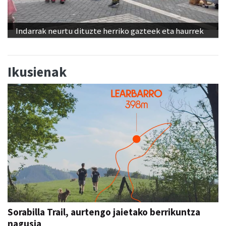
Indarrak neurtu dituzte herriko gazteek eta haurrek
Ikusienak
Sorabilla Trail, aurtengo jaietako berrikuntza
nagusia