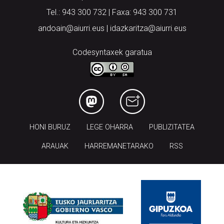
Tel.: 943 300 732 | Faxa: 943 300 731
andoain@aiurri.eus | idazkaritza@aiurri.eus
Codesyntaxek garatua
HONI BURUZ
LEGE OHARRA
PUBLIZITATEA
ARAUAK
HARREMANETARAKO
RSS