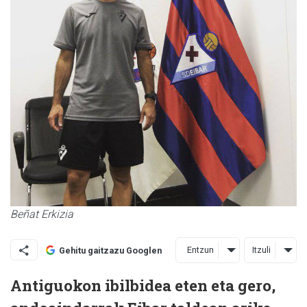
Beñat Erkizia
Entzun
Itzuli
Gehitu gaitzazu Googlen
Antiguokon ibilbidea eten eta gero,