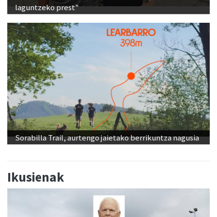
laguntzeko prest"
Sorabilla Trail, aurtengo jaietako berrikuntza nagusia
Ikusienak