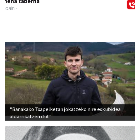
Ondarreta taberna
Andoain
- Tabernak
"Banakako Txapelketan jokatzeko nire eskubidea
aldarrikatzen dut"