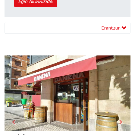
Egin AIURRIkide!
Erantzun
Previous
Next