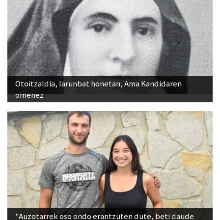
Otoitzaldia, larunbat honetan, Ama Kandidaren
omenez
"Auzotarrek oso ondo erantzuten dute, beti daude