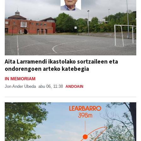
Aita Larramendi ikastolako sortzaileen eta
ondorengoen arteko katebegia
IN MEMORIAM
Jon Ander Ubeda
abu 06, 11:38
ANDOAIN