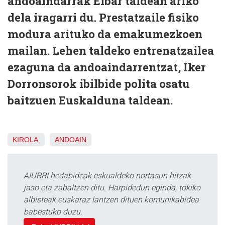
andoaindarrak Eibar taldean ariko
dela iragarri du. Prestatzaile fisiko
modura arituko da emakumezkoen
mailan. Lehen taldeko entrenatzailea
ezaguna da andoaindarrentzat, Iker
Dorronsorok ibilbide polita osatu
baitzuen Euskalduna taldean.
KIROLA
ANDOAIN
AIURRI hedabideak eskualdeko nortasun hitzak
jaso eta zabaltzen ditu. Harpidedun eginda, tokiko
albisteak euskaraz lantzen dituen komunikabidea
babestuko duzu.