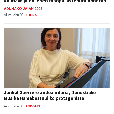
Adunako jaien lehen txanpa, asteburu honetan
ADUNAKO JAIAK 2026
Aiurri
abu 05
ADUNA
Junkal Guerrero andoaindarra, Donostiako
Musika Hamabostaldiko protagonista
Aiurri
abu 05
ANDOAIN