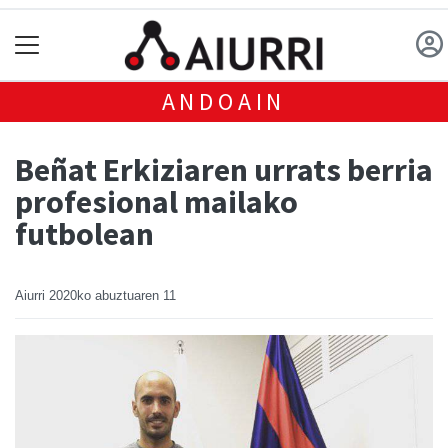
ANDOAIN
Beñat Erkiziaren urrats berria
profesional mailako
futbolean
Aiurri
2020ko abuztuaren 11