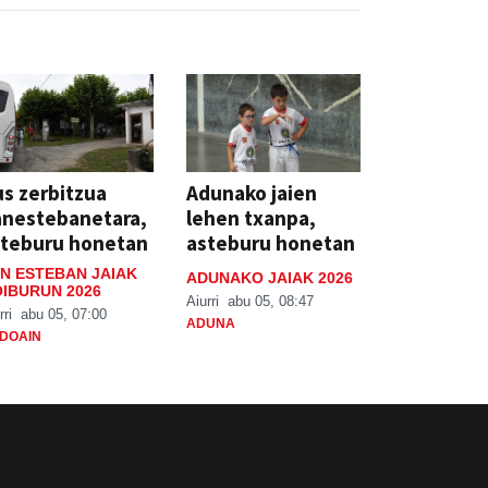
s zerbitzua
Adunako jaien
anestebanetara,
lehen txanpa,
steburu honetan
asteburu honetan
N ESTEBAN JAIAK
ADUNAKO JAIAK 2026
IBURUN 2026
Aiurri
abu 05, 08:47
rri
abu 05, 07:00
ADUNA
DOAIN