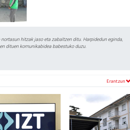
ortasun hitzak jaso eta zabaltzen ditu. Harpidedun eginda,
tzen dituen komunikabidea babestuko duzu.
Erantzun