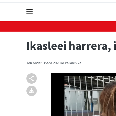
Ikasleei harrera,
Jon Ander Ubeda
2020ko irailaren 7a