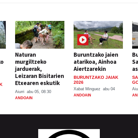
Naturan
Buruntzako jaien
Bu
ko
murgiltzeko
atarikoa, Ainhoa
S
jarduerak,
Aiertzarekin
a
Leizaran Bisitarien
BURUNTZAKO JAIAK
SA
Etxearen eskutik
2026
GO
K
Xabat Minguez
abu 04
Aiu
Aiurri
abu 05, 08:30
ANDOAIN
AN
ANDOAIN