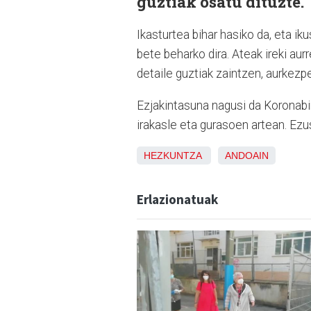
guztiak osatu dituzte.
Ikasturtea bihar hasiko da, eta ik
bete beharko dira. Ateak ireki aurr
detaile guztiak zaintzen, aurkezpe
Ezjakintasuna nagusi da Koronabi
irakasle eta gurasoen artean. Ezu
HEZKUNTZA
ANDOAIN
Erlazionatuak