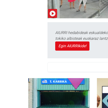
AIURRI hedabideak eskualdeko n
tokiko albisteak euskaraz lan
Egin AIURRIkide!