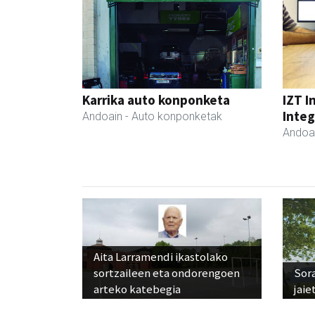
Karrika auto konponketa
IZT I
Integ
Andoain
- Auto konponketak
Andoa
Aita Larramendi ikastolako
sortzaileen eta ondorengoen
Sora
arteko katebegia
jaie