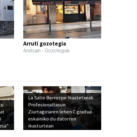
Arruti gozotegia
Andoain
- Gozotegiak
La Salle Berrozpe Ikastetxeak
gu
Profesionaltasun
bat
Ziurtagiriaren lehen C gradua
i
eskainiko du datorren
esa"
ikasturtean