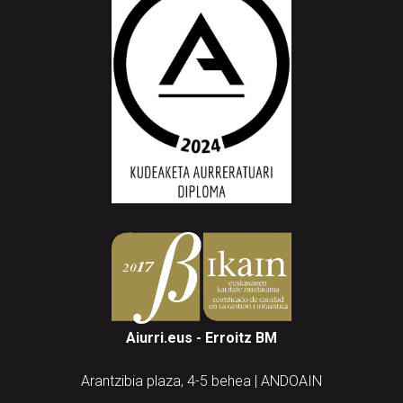
Aiurri.eus - Erroitz BM
Arantzibia plaza, 4-5 behea | ANDOAIN