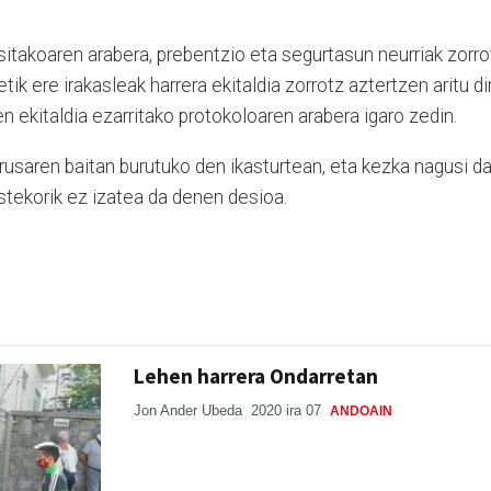
usitakoaren arabera, prebentzio eta segurtasun neurriak zorro
etik ere irakasleak harrera ekitaldia zorrotz aztertzen aritu di
n ekitaldia ezarritako protokoloaren arabera igaro zedin.
rusaren baitan burutuko den ikasturtean, eta kezka nagusi d
stekorik ez izatea da denen desioa.
Lehen harrera Ondarretan
Jon Ander Ubeda
2020 ira 07
ANDOAIN