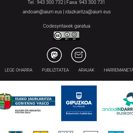
Tel.: 943 300 732 | Faxa: 943 300 731
andoain@aiurri.eus | idazkaritza@aiurri.eus
Codesyntaxek garatua
LEGE OHARRA
PUBLIZITATEA
ARAUAK
HARREMANET