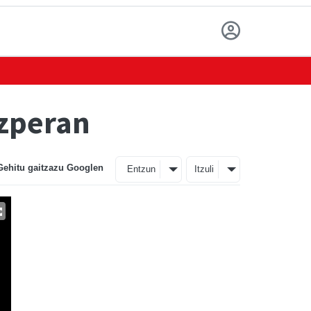
ezperan
Gehitu gaitzazu Googlen
Entzun
Itzuli