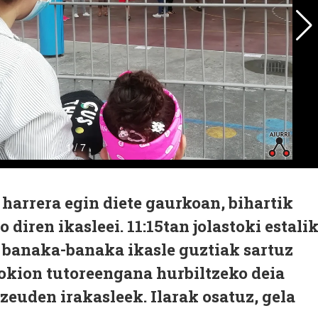
harrera egin diete gaurkoan, bihartik
 diren ikasleei. 11:15tan jolastoki estali
ta banaka-banaka ikasle guztiak sartuz
gokion tutoreengana hurbiltzeko deia
 zeuden irakasleek. Ilarak osatuz, gela