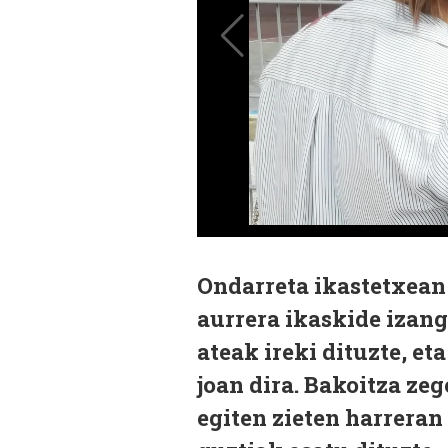
Ondarreta ikastetxean 
aurrera ikaskide izango
ateak ireki dituzte, e
joan dira. Bakoitza ze
egiten zieten harreran