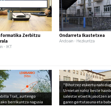
nformatika Zerbitzu
Ondarreta Ikastetxea
rala
Andoain
- Hezkuntza
in
- IKT
"Bihotzez eskertu nahi du
Urnietan nahiz beste hain
billa Trail, aurtengo
salestar etxetik jasotzen ar
tako berrikuntza nagusia
garen gertutasuna eta bab