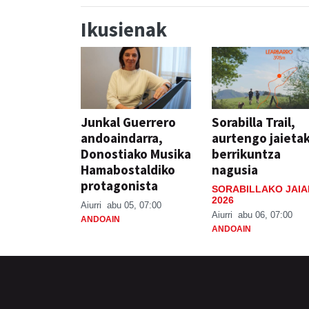
Ikusienak
Junkal Guerrero
Sorabilla Trail,
andoaindarra,
aurtengo jaieta
Donostiako Musika
berrikuntza
Hamabostaldiko
nagusia
protagonista
SORABILLAKO JAIA
2026
Aiurri
abu 05, 07:00
Aiurri
abu 06, 07:00
ANDOAIN
ANDOAIN