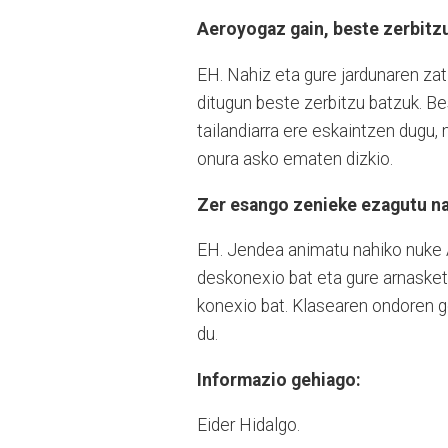
Aeroyogaz gain, beste zerbitzu
EH. Nahiz eta gure jardunaren zat
ditugun beste zerbitzu batzuk. B
tailandiarra ere eskaintzen dugu,
onura asko ematen dizkio.
Zer esango zenieke ezagutu na
EH. Jendea animatu nahiko nuke 
deskonexio bat eta gure arnasketa
konexio bat. Klasearen ondoren g
du.
Informazio gehiago:
Eider Hidalgo.