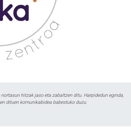
ortasun hitzak jaso eta zabaltzen ditu. Harpidedun eginda,
tzen dituen komunikabidea babestuko duzu.