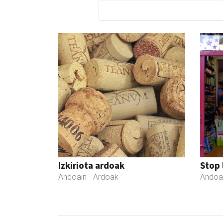
Izkiriota ardoak
Stop 
Andoain
- Ardoak
Andoa