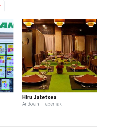
Hiru Jatetxea
Andoain
- Tabernak