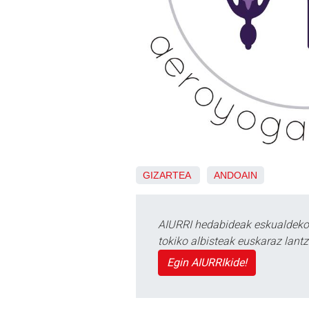
GIZARTEA
ANDOAIN
AIURRI hedabideak eskualdeko n
tokiko albisteak euskaraz lan
Egin AIURRIkide!