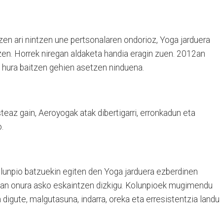
tzen ari nintzen une pertsonalaren ondorioz, Yoga jarduera
zen. Horrek niregan aldaketa handia eragin zuen. 2012an
 hura baitzen gehien asetzen ninduena.
teaz gain, Aeroyogak atak dibertigarri, erronkadun eta
.
olunpio batzuekin egiten den Yoga jarduera ezberdinen
ean onura asko eskaintzen dizkigu. Kolunpioek mugimendu
n digute, malgutasuna, indarra, oreka eta erresistentzia landu