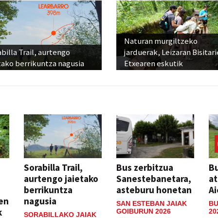
Naturan murgiltzeko
billa Trail, aurtengo
jarduerak, Leizaran Bisitar
tako berrikuntza nagusia
Etxearen eskutik
Sorabilla Trail,
Bus zerbitzua
Bu
aurtengo jaietako
Sanestebanetara,
at
berrikuntza
asteburu honetan
Ai
ien
nagusia
SAN ESTEBAN JAIAK
BU
k
GOIBURUN 2026
20
SORABILLAKO JAIAK