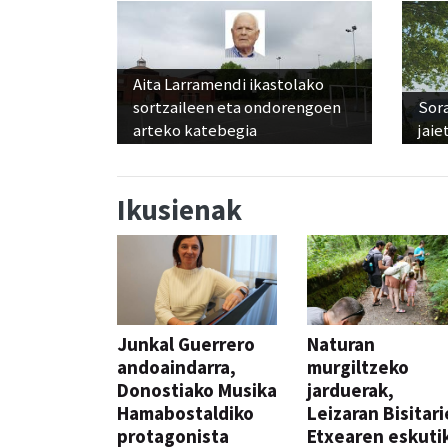
Aita Larramendi ikastolako
sortzaileen eta ondorengoen
Sora
arteko katebegia
jaie
Ikusienak
Junkal Guerrero
Naturan
andoaindarra,
murgiltzeko
Donostiako Musika
jarduerak,
Hamabostaldiko
Leizaran Bisitar
protagonista
Etxearen eskuti