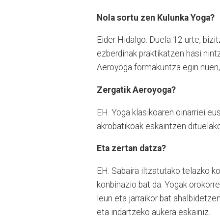
Nola sortu zen Kulunka Yoga?
Eider Hidalgo. Duela 12 urte, bizi
ezberdinak praktikatzen hasi nint
Aeroyoga formakuntza egin nuen,
Zergatik Aeroyoga?
EH. Yoga klasikoaren oinarriei eus
akrobatikoak eskaintzen dituelako
Eta zertan datza?
EH. Sabaira iltzatutako telazko k
konbinazio bat da. Yogak orokorr
leun eta jarraikor bat ahalbidetze
eta indartzeko aukera eskainiz.