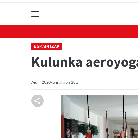
ESKAINTZAK
Kulunka aeroyoga 
Aiurri
2020ko irailaren 10a