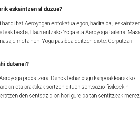
rik eskaintzen al duzue?
i handi bat Aeroyogan enfokatua egon, badira bai, eskaintze
esteak beste, Haurrentzako Yoga eta Aeroyoga tailerra. Mas
 masaje mota honi Yoga pasiboa deitzen diote. Gorputzari
hi dutenei?
Aeroyoga probatzera. Denok behar dugu kanpoaldearekiko
rekin eta praktikak sortzen dituen sentsazio fisikoekin
eratzen den sentsazio on hori gure baitan sentitzeak merez