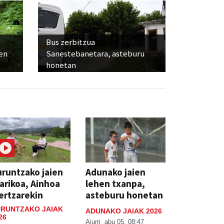
Bus zerbitzua
ien
Sanestebanetara, asteburu
honetan
runtzako jaien
Adunako jaien
arikoa, Ainhoa
lehen txanpa,
ertzarekin
asteburu honetan
RUNTZAKO JAIAK
ADUNAKO JAIAK 2026
26
Aiurri
abu 05, 08:47