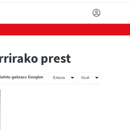
rirako prest
Gehitu gaitzazu Googlen
Entzun
Itzuli