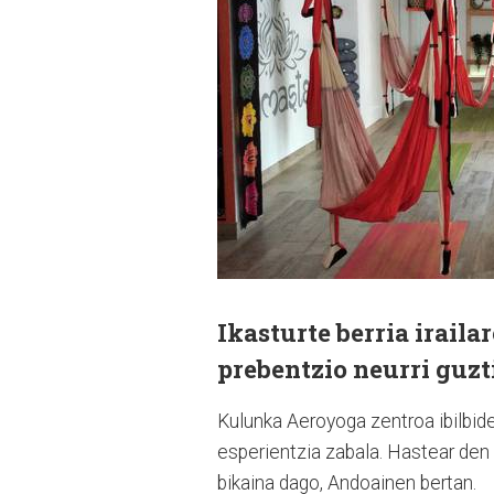
Ikasturte berria iraila
prebentzio neurri guzt
Kulunka Aeroyoga zentroa ibilbide
esperientzia zabala. Hastear den
bikaina dago, Andoainen bertan.