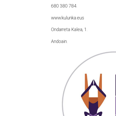
680 380 784.
www.kulunka.eus
Ondarreta Kalea, 1.
Andoain.