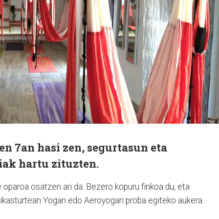
ren 7an hasi zen, segurtasun eta
iak hartu zituzten.
 oparoa osatzen ari da. Bezero kopuru finkoa du, eta
 ikasturtean Yogan edo Aeroyogan proba egiteko aukera