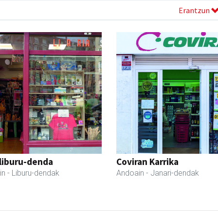
Erantzun
liburu-denda
Coviran Karrika
in
- Liburu-dendak
Andoain
- Janari-dendak