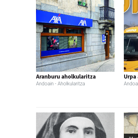
Aranburu aholkularitza
Urpa
Andoain
- Aholkularitza
Andoa