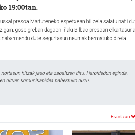
eko
19:00
tan.
euskal presoa Martuteneko espetxean hil zela salatu nahi du
ez gain, gose greban dagoen Iñaki Bilbao presoari elkartasun
ek nabarmendu dute segurtasun neurriak bermatuko direla.
ortasun hitzak jaso eta zabaltzen ditu. Harpidedun eginda,
tzen dituen komunikabidea babestuko duzu.
Erantzun