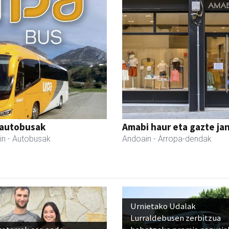
 autobusak
Amabi haur eta gazte ja
in
- Autobusak
Andoain
- Arropa-dendak
Urnietako Udalak
Lurraldebusen zerbitzua