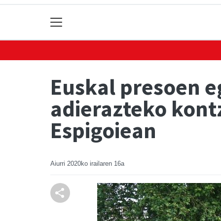
Euskal presoen e
adierazteko kont
Espigoiean
Aiurri
2020ko irailaren 16a