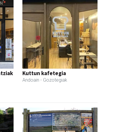
ntziak
Kuttun kafetegia
Andoain
- Gozotegiak