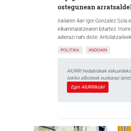
ostegunean arratsald
Irailaren 4an Igor Gonzalez Sola 
elkarretaratzearen bitartez. Horr
adierazi nahi diote. Antolatzaile
POLITIKA
ANDOAIN
AIURRI hedabideak eskualdeko n
tokiko albisteak euskaraz lan
Egin AIURRIkide!