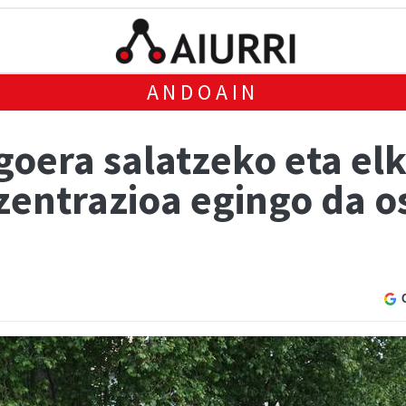
ANDOAIN
goera salatzeko eta el
zentrazioa egingo da 