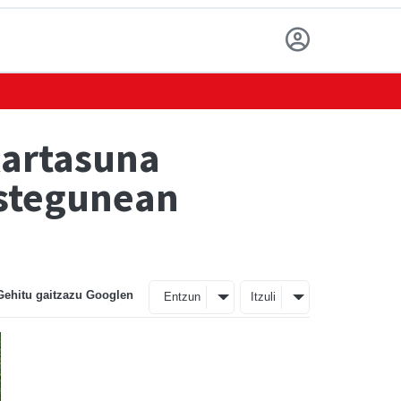
kartasuna
ostegunean
Gehitu gaitzazu Googlen
Entzun
Itzuli