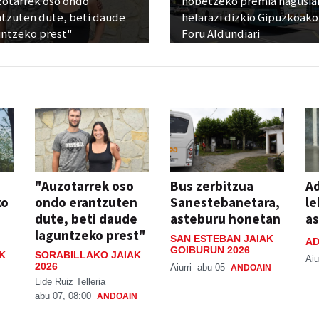
zotarrek oso ondo
hobetzeko premia nagusia
ntzuten dute, beti daude
helarazi dizkio Gipuzkoako
untzeko prest"
Foru Aldundiari
"Auzotarrek oso
Bus zerbitzua
Ad
ko
ondo erantzuten
Sanestebanetara,
le
dute, beti daude
asteburu honetan
a
laguntzeko prest"
SAN ESTEBAN JAIAK
AD
GOIBURUN 2026
K
SORABILLAKO JAIAK
Aiu
2026
Aiurri
abu 05
ANDOAIN
Lide Ruiz Telleria
abu 07, 08:00
ANDOAIN