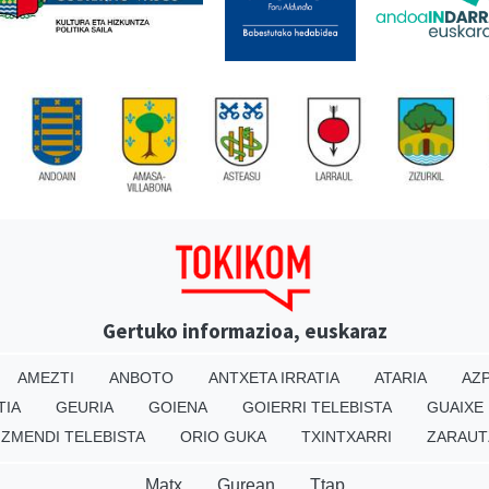
Gertuko informazioa, euskaraz
AMEZTI
ANBOTO
ANTXETA IRRATIA
ATARIA
AZP
TIA
GEURIA
GOIENA
GOIERRI TELEBISTA
GUAIXE
IZMENDI TELEBISTA
ORIO GUKA
TXINTXARRI
ZARAUT
Matx
Gurean
Ttap