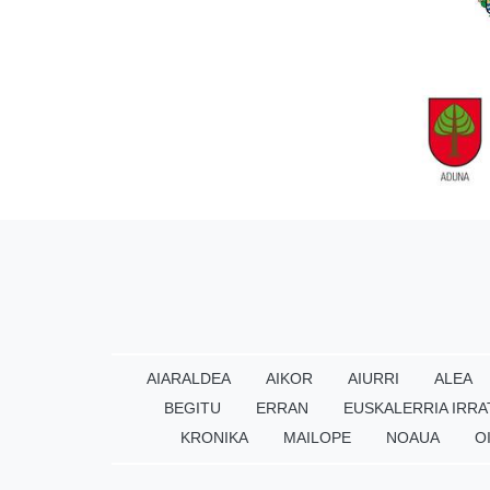
AIARALDEA
AIKOR
AIURRI
ALEA
BEGITU
ERRAN
EUSKALERRIA IRRA
KRONIKA
MAILOPE
NOAUA
O