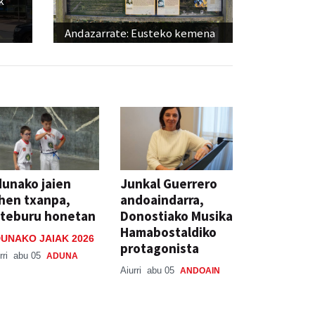
k
Andazarrate: Eusteko kemena
unako jaien
Junkal Guerrero
hen txanpa,
andoaindarra,
steburu honetan
Donostiako Musika
Hamabostaldiko
UNAKO JAIAK 2026
protagonista
rri
abu 05
ADUNA
Aiurri
abu 05
ANDOAIN