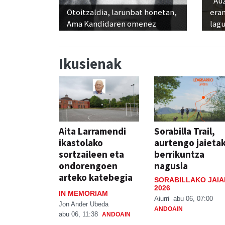
"Au
Otoitzaldia, larunbat honetan,
era
Ama Kandidaren omenez
lag
Ikusienak
Aita Larramendi
Sorabilla Trail,
ikastolako
aurtengo jaieta
sortzaileen eta
berrikuntza
ondorengoen
nagusia
arteko katebegia
SORABILLAKO JAIA
2026
IN MEMORIAM
Aiurri
abu 06, 07:00
Jon Ander Ubeda
ANDOAIN
abu 06, 11:38
ANDOAIN