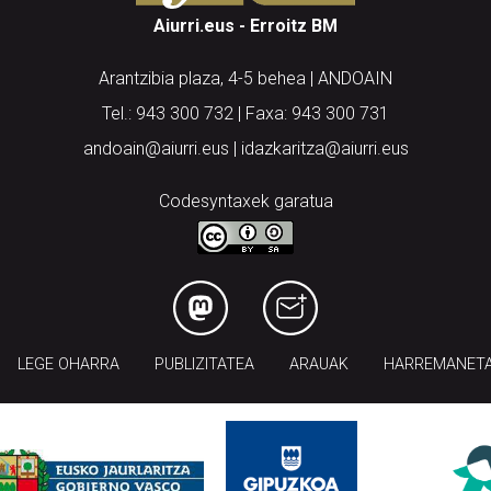
Aiurri.eus - Erroitz BM
Arantzibia plaza, 4-5 behea | ANDOAIN
Tel.: 943 300 732 | Faxa: 943 300 731
andoain@aiurri.eus | idazkaritza@aiurri.eus
Codesyntaxek garatua
LEGE OHARRA
PUBLIZITATEA
ARAUAK
HARREMANET