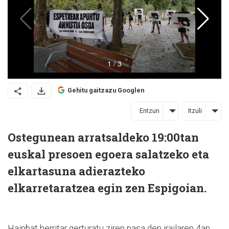
Gehitu gaitzazu Googlen
Entzun
Itzuli
Ostegunean arratsaldeko 19:00tan
euskal presoen egoera salatzeko eta
elkartasuna adierazteko
elkarretaratzea egin zen Espigoian.
Hainbat herritar gerturatu ziren pasa den irailaren 4an