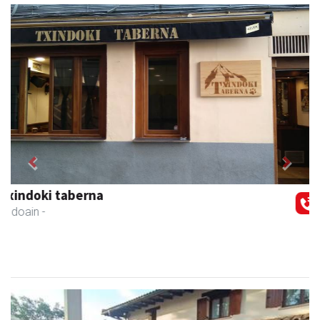
Previous
Next
Izkiriota ardoak
Andoain
- Ardoak