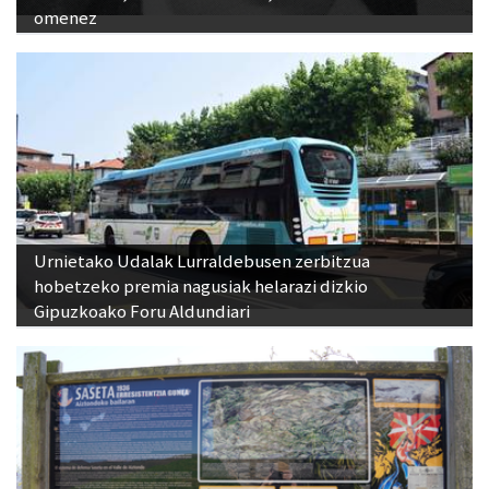
omenez
Urnietako Udalak Lurraldebusen zerbitzua
hobetzeko premia nagusiak helarazi dizkio
Gipuzkoako Foru Aldundiari