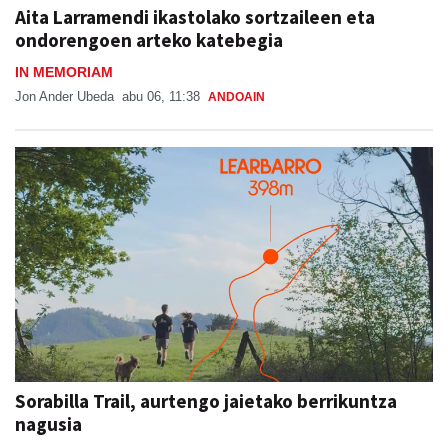
Aita Larramendi ikastolako sortzaileen eta
ondorengoen arteko katebegia
IN MEMORIAM
Jon Ander Ubeda
abu 06, 11:38
ANDOAIN
Sorabilla Trail, aurtengo jaietako berrikuntza
nagusia