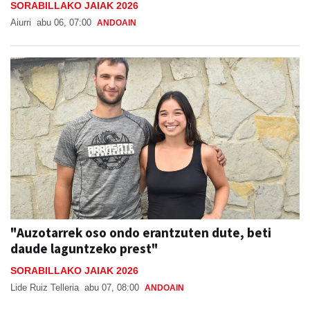
SORABILLAKO JAIAK 2026
Aiurri
abu 06, 07:00
ANDOAIN
"Auzotarrek oso ondo erantzuten dute, beti
daude laguntzeko prest"
SORABILLAKO JAIAK 2026
Lide Ruiz Telleria
abu 07, 08:00
ANDOAIN