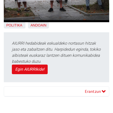
POLITIKA
ANDOAIN
AIURRI hedabideak eskualdeko nortasun hitzak
jaso eta zabaltzen ditu. Harpidedun eginda, tokiko
albisteak euskaraz lantzen dituen komunikabidea
babestuko duzu.
Egin AIURRIkide!
Erantzun