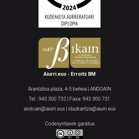
Aiurri.eus - Erroitz BM
Arantzibia plaza, 4-5 behea | ANDOAIN
Tel.: 943 300 732 | Faxa: 943 300 731
andoain@aiurri.eus | idazkaritza@aiurri.eus
Codesyntaxek garatua