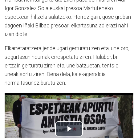
Igor Gonzalez Sola euskal presoa Martuteneko
espetxean hil zela salatzeko. Horrez gain, gose greban
dagoen Iñaki Bilbao presoari elkartasuna adierazi nahi
izan diote.
Elkarretaratzera jende ugari gerturatu zen eta, une oro,
segurtasun neurriak errespetatu ziren. Halaber, bi
ertzain gerturatu ziren eta, une batzuetan, tentsio
uneak sortu ziren. Dena dela, kale-agerraldia
normaltasunez burutu zen.