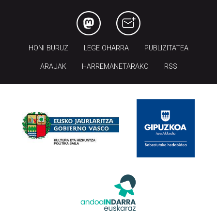
HONI BURUZ
LEGE OHARRA
PUBLIZITATEA
ARAUAK
HARREMANETARAKO
RSS