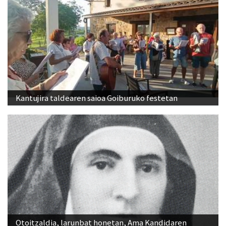
Kantujira taldearen saioa Goiburuko festetan
Otoitzaldia, larunbat honetan, Ama Kandidaren