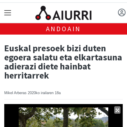
ANDOAIN
Euskal presoek bizi duten
egoera salatu eta elkartasuna
adierazi diete hainbat
herritarrek
Mikel Arberas
2020ko irailaren 18a