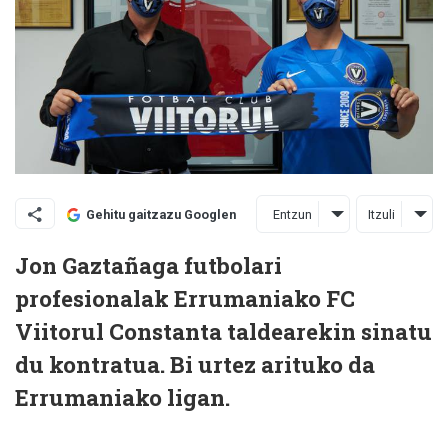
Entzun
Itzuli
Gehitu gaitzazu Googlen
Jon Gaztañaga futbolari
profesionalak Errumaniako FC
Viitorul Constanta taldearekin sinatu
du kontratua.
Bi urtez arituko da
Errumaniako ligan.