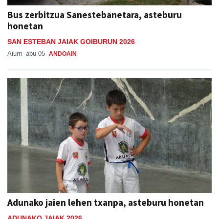
Bus zerbitzua Sanestebanetara, asteburu
honetan
SAN ESTEBAN JAIAK GOIBURUN 2026
Aiurri
abu 05
ANDOAIN
Adunako jaien lehen txanpa, asteburu honetan
ADUNAKO JAIAK 2026