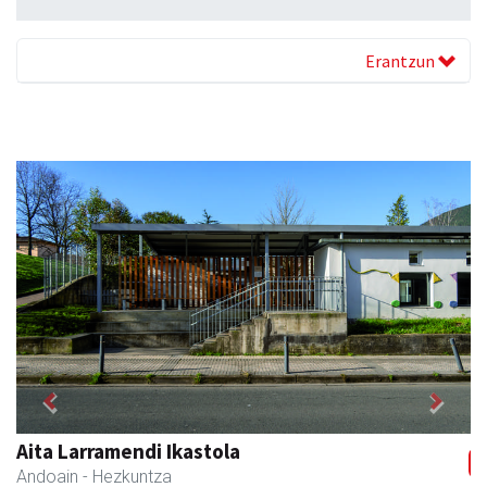
Erantzun
Previous
Next
Aita Larramendi Ikastola
Andoain
- Hezkuntza