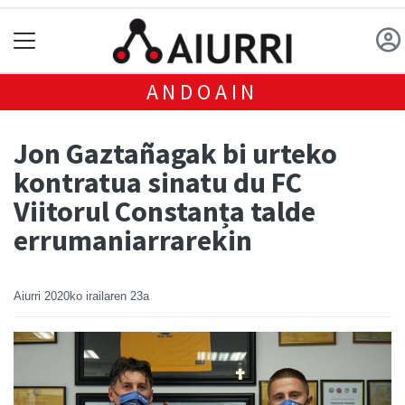
ANDOAIN
Jon Gaztañagak bi urteko
kontratua sinatu du FC
Viitorul Constanța talde
errumaniarrarekin
Aiurri
2020ko irailaren 23a