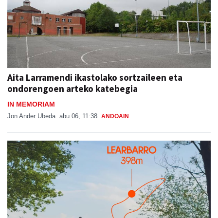
Aita Larramendi ikastolako sortzaileen eta
ondorengoen arteko katebegia
IN MEMORIAM
Jon Ander Ubeda
abu 06, 11:38
ANDOAIN