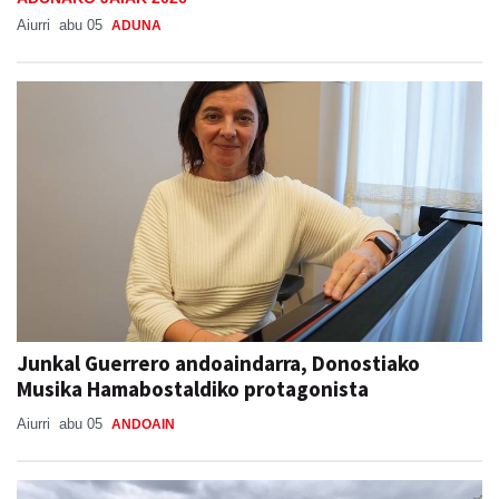
Aiurri
abu 05
ADUNA
Junkal Guerrero andoaindarra, Donostiako
Musika Hamabostaldiko protagonista
Aiurri
abu 05
ANDOAIN