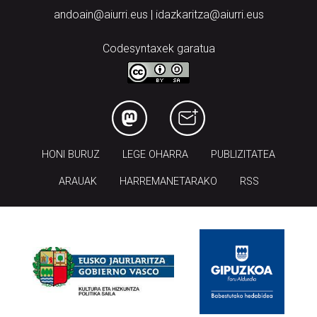
andoain@aiurri.eus | idazkaritza@aiurri.eus
Codesyntaxek garatua
HONI BURUZ
LEGE OHARRA
PUBLIZITATEA
ARAUAK
HARREMANETARAKO
RSS