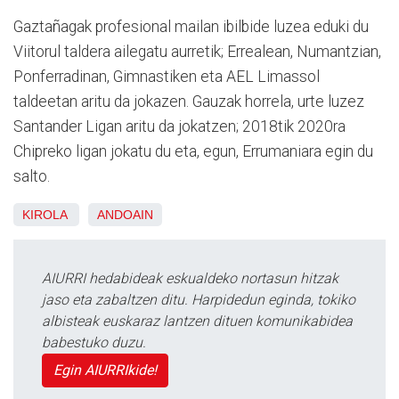
Gaztañagak profesional mailan ibilbide luzea eduki du
Viitorul taldera ailegatu aurretik; Errealean, Numantzian,
Ponferradinan, Gimnastiken eta AEL Limassol
taldeetan aritu da jokazen. Gauzak horrela, urte luzez
Santander Ligan aritu da jokatzen; 2018tik 2020ra
Chipreko ligan jokatu du eta, egun, Errumaniara egin du
salto.
KIROLA
ANDOAIN
AIURRI hedabideak eskualdeko nortasun hitzak
jaso eta zabaltzen ditu. Harpidedun eginda, tokiko
albisteak euskaraz lantzen dituen komunikabidea
babestuko duzu.
Egin AIURRIkide!