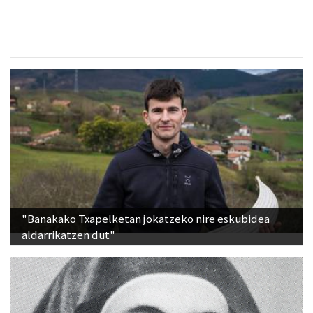
"Banakako Txapelketan jokatzeko nire eskubidea
aldarrikatzen dut"