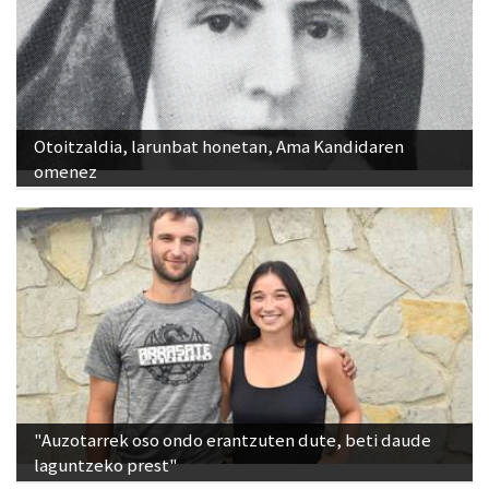
Otoitzaldia, larunbat honetan, Ama Kandidaren
omenez
"Auzotarrek oso ondo erantzuten dute, beti daude
laguntzeko prest"