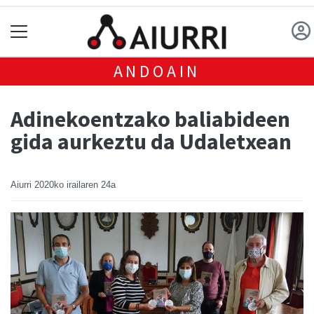
ANDOAIN
Adinekoentzako baliabideen
gida aurkeztu da Udaletxean
Aiurri
2020ko irailaren 24a