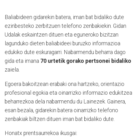
Baliabideen gidarekin batera, iman bat bidaliko dute
ezinbesteko zerbitzuen telefono zenbakiekin. Gidan
Udalak eskaintzen dituen eta eguneroko bizitzan
lagunduko dieten baliabideei buruzko informazioa
edukiko dute eskuragarri. Nabarmendu beharra dago
gida eta imana
70 urtetik gorako pertsonei bidaliko
zaiela.
Egoera bakoitzean erabaki ona hartzeko, orientazio
profesional egokia eta oinarrizko informazio edukitzea
beharrezkoa dela nabarmendu du Lainezek. Gainera,
esan bezala, gidarekin batera oinarrizko telefono
zenbakiak biltzen dituen iman bat bidaliko dute.
Honatx prentsaurrekoa ikusgai: