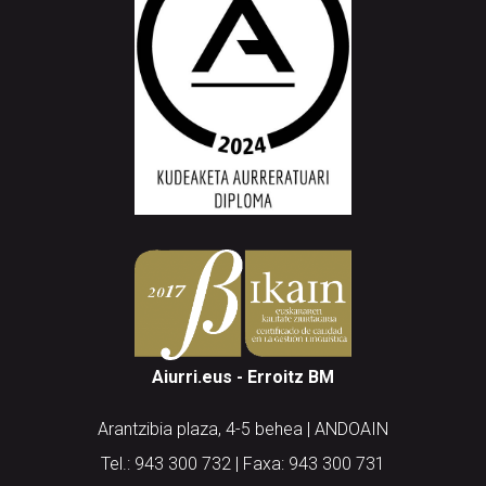
Aiurri.eus - Erroitz BM
Arantzibia plaza, 4-5 behea | ANDOAIN
Tel.: 943 300 732 | Faxa: 943 300 731