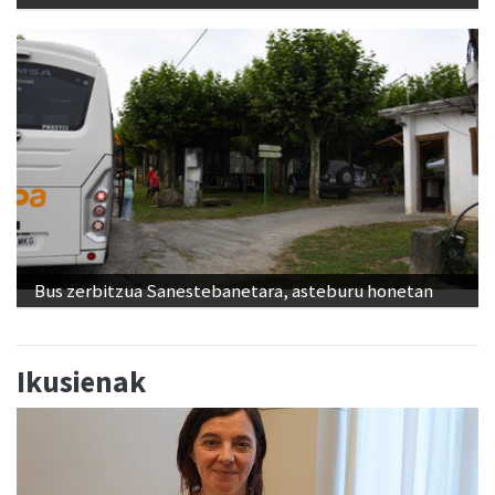
Bus zerbitzua Sanestebanetara, asteburu honetan
Ikusienak