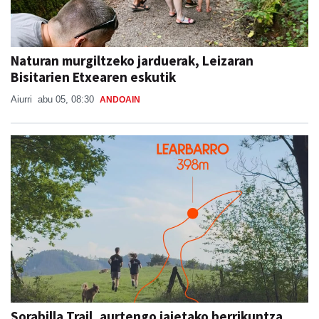
Naturan murgiltzeko jarduerak, Leizaran
Bisitarien Etxearen eskutik
Aiurri
abu 05, 08:30
ANDOAIN
Sorabilla Trail, aurtengo jaietako berrikuntza