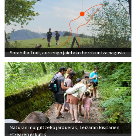
Sorabilla Trail, aurtengo jaietako berrikuntza nagusia
Naturan murgiltzeko jarduerak, Leizaran Bisitarien
Etxearen eskutik