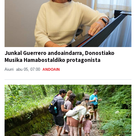
Junkal Guerrero andoaindarra, Donostiako
Musika Hamabostaldiko protagonista
Aiurri
abu 05, 07:00
ANDOAIN