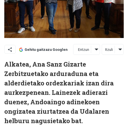
Entzun
Itzuli
Gehitu gaitzazu Googlen
Alkatea, Ana Sanz Gizarte
Zerbitzuetako arduraduna eta
alderdietako ordezkariak izan dira
aurkezpenean. Lainezek adierazi
duenez, Andoaingo adinekoen
ongizatea ziurtatzea da Udalaren
helburu nagusietako bat.