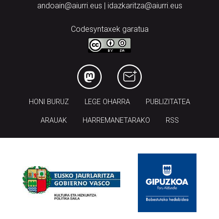
andoain@aiurri.eus | idazkaritza@aiurri.eus
Codesyntaxek garatua
HONI BURUZ
LEGE OHARRA
PUBLIZITATEA
ARAUAK
HARREMANETARAKO
RSS