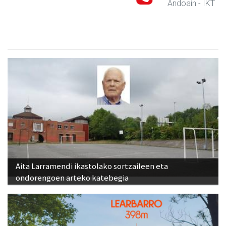
Andoain
- IKT
Aita Larramendi ikastolako sortzaileen eta
ondorengoen arteko katebegia