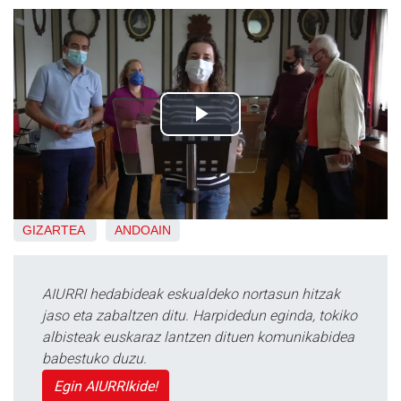
GIZARTEA
ANDOAIN
AIURRI hedabideak eskualdeko nortasun hitzak
jaso eta zabaltzen ditu. Harpidedun eginda, tokiko
albisteak euskaraz lantzen dituen komunikabidea
babestuko duzu.
Egin AIURRIkide!