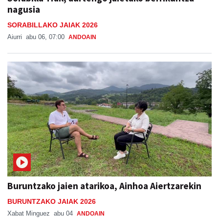
nagusia
SORABILLAKO JAIAK 2026
Aiurri
abu 06, 07:00
ANDOAIN
Buruntzako jaien atarikoa, Ainhoa Aiertzarekin
BURUNTZAKO JAIAK 2026
Xabat Minguez
abu 04
ANDOAIN