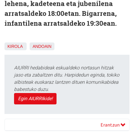
lehena, kadeteena eta jubenilena
arratsaldeko 18:00etan. Bigarrena,
infantilena arratsaldeko 19:30ean.
KIROLA
ANDOAIN
AIURRI hedabideak eskualdeko nortasun hitzak
jaso eta zabaltzen ditu. Harpidedun eginda, tokiko
albisteak euskaraz lantzen dituen komunikabidea
babestuko duzu.
Egin AIURRIkide!
Erantzun