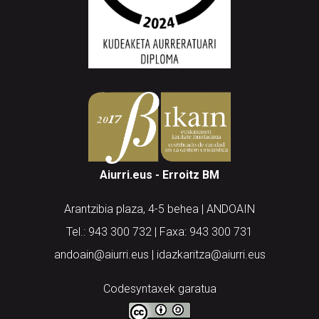
Aiurri.eus - Erroitz BM
Arantzibia plaza, 4-5 behea | ANDOAIN
Tel.: 943 300 732 | Faxa: 943 300 731
andoain@aiurri.eus | idazkaritza@aiurri.eus
Codesyntaxek garatua