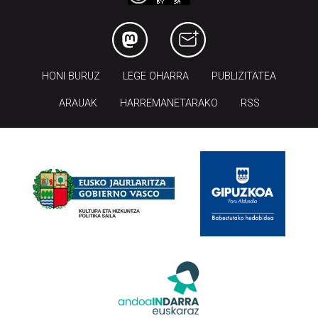
HONI BURUZ
LEGE OHARRA
PUBLIZITATEA
ARAUAK
HARREMANETARAKO
RSS