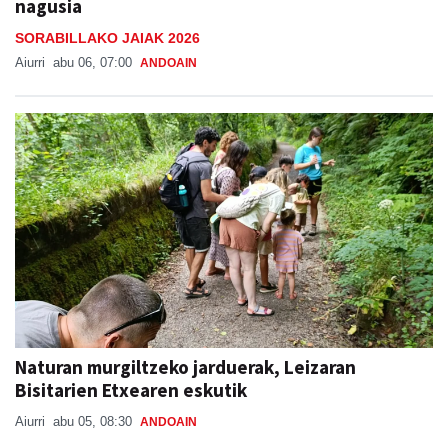
nagusia
SORABILLAKO JAIAK 2026
Aiurri
abu 06, 07:00
ANDOAIN
Naturan murgiltzeko jarduerak, Leizaran
Bisitarien Etxearen eskutik
Aiurri
abu 05, 08:30
ANDOAIN