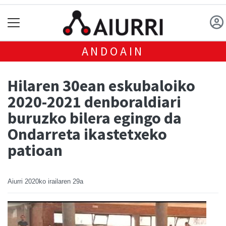
ANDOAIN
Hilaren 30ean eskubaloiko
2020-2021 denboraldiari
buruzko bilera egingo da
Ondarreta ikastetxeko
patioan
Aiurri
2020ko irailaren 29a