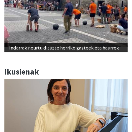
Indarrak neurtu dituzte herriko gazteek eta haurrek
Ikusienak