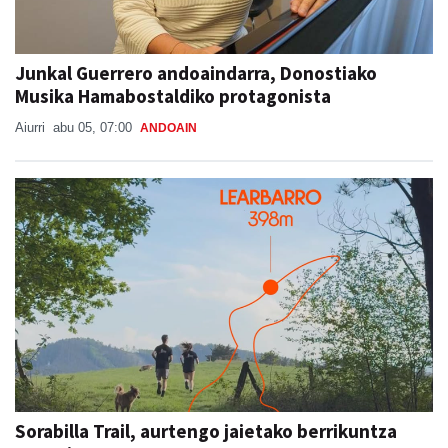
Junkal Guerrero andoaindarra, Donostiako
Musika Hamabostaldiko protagonista
Aiurri
abu 05, 07:00
ANDOAIN
Sorabilla Trail, aurtengo jaietako berrikuntza