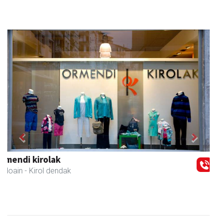
Previous
Next
Joseba altzariak
Andoain
- Altzariak