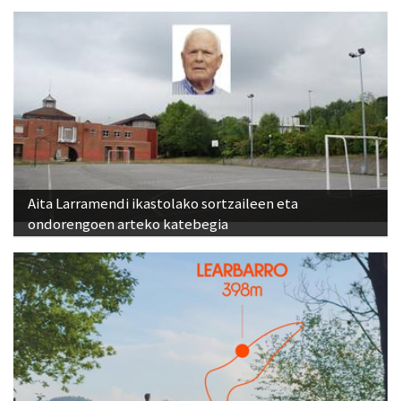
Aita Larramendi ikastolako sortzaileen eta
ondorengoen arteko katebegia