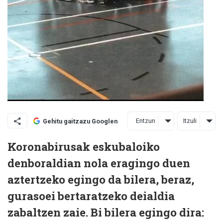
Entzun
Itzuli
Gehitu gaitzazu Googlen
Koronabirusak eskubaloiko
denboraldian nola eragingo duen
aztertzeko egingo da bilera, beraz,
gurasoei bertaratzeko deialdia
zabaltzen zaie. Bi bilera egingo dira: