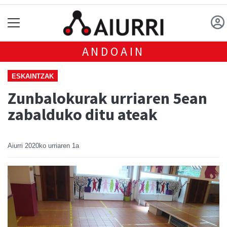
ANDOAIN
ESKAINTZAK
Zunbalokurak urriaren 5ean
zabalduko ditu ateak
Aiurri
2020ko urriaren 1a