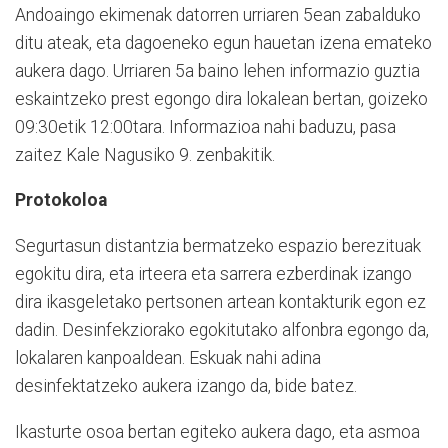
Andoaingo ekimenak datorren urriaren 5ean zabalduko
ditu ateak, eta dagoeneko egun hauetan izena emateko
aukera dago. Urriaren 5a baino lehen informazio guztia
eskaintzeko prest egongo dira lokalean bertan, goizeko
09:30etik 12:00tara. Informazioa nahi baduzu, pasa
zaitez Kale Nagusiko 9. zenbakitik.
Protokoloa
Segurtasun distantzia bermatzeko espazio berezituak
egokitu dira, eta irteera eta sarrera ezberdinak izango
dira ikasgeletako pertsonen artean kontakturik egon ez
dadin. Desinfekziorako egokitutako alfonbra egongo da,
lokalaren kanpoaldean. Eskuak nahi adina
desinfektatzeko aukera izango da, bide batez.
Ikasturte osoa bertan egiteko aukera dago, eta asmoa