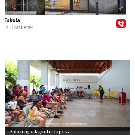
Previous
Next
Andoaingo AEK euskaltegia
Andoain
- Euskaltegiak
Potx magoak girotu du goiza