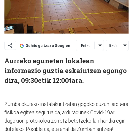
Entzun
Itzuli
Gehitu gaitzazu Googlen
Aurreko egunetan lokalean
informazio guztia eskaintzen egongo
dira, 09:30etik 12:00tara.
Zumbalokurako instalakuntzatan gogoko duzun jarduera
fisikoa egitea segurua da, arduradunek Covid-19ari
dagokion protokoloa zorrotz betetzeko lan handia egin
dutelako. Posible da, eta ahal da Zumban aritzea!