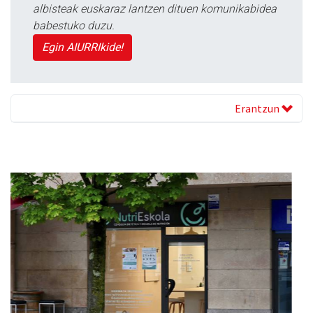
albisteak euskaraz lantzen dituen komunikabidea
babestuko duzu.
Egin AIURRIkide!
Erantzun