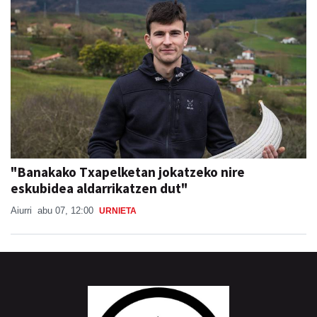
"Banakako Txapelketan jokatzeko nire
eskubidea aldarrikatzen dut"
Aiurri
abu 07, 12:00
URNIETA