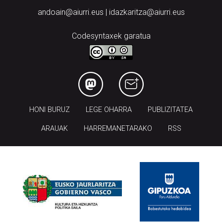
andoain@aiurri.eus | idazkaritza@aiurri.eus
Codesyntaxek garatua
HONI BURUZ
LEGE OHARRA
PUBLIZITATEA
ARAUAK
HARREMANETARAKO
RSS