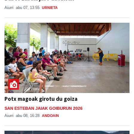
Aiurri
abu 07, 13:55
URNIETA
Potx magoak girotu du goiza
SAN ESTEBAN JAIAK GOIBURUN 2026
Aiurri
abu 08, 16:28
ANDOAIN