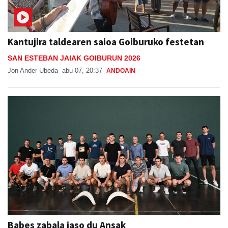
Kantujira taldearen saioa Goiburuko festetan
SAN ESTEBAN JAIAK GOIBURUN 2026
Jon Ander Ubeda
abu 07, 20:37
ANDOAIN
Babes zabala jaso du Ansak