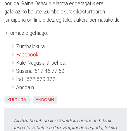
hori da. Baina Osasun Alarma egoeragatik ere
galeraziko balute, Zumbalokurak ikasturtearen
jarraipena on line bidez egiteko aukera bermatuko du.
Informazio gehiago:
Zumbalokura.
Facebook
.
Kale Nagusia 9, behea.
Susana: 617 46 77 60.
Irati: 672 670 377.
Andoain.
KULTURA
ANDOAIN
AIURRI hedabideak eskualdeko nortasun hitzak
jaso eta zabaltzen ditu. Harpidedun eginda, tokiko