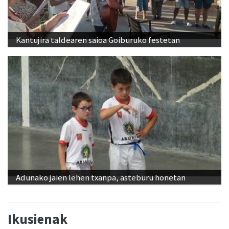
Kantujira taldearen saioa Goiburuko festetan
Adunako jaien lehen txanpa, asteburu honetan
Ikusienak