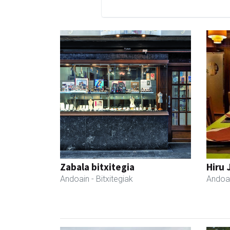
Zabala bitxitegia
Hiru 
Andoain
- Bitxitegiak
Andoa