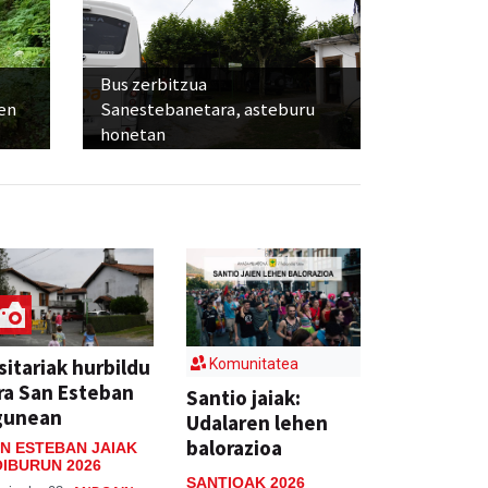
Bus zerbitzua
ien
Sanestebanetara, asteburu
honetan
sitariak hurbildu
Komunitatea
ra San Esteban
Santio jaiak:
gunean
Udalaren lehen
balorazioa
N ESTEBAN JAIAK
IBURUN 2026
SANTIOAK 2026