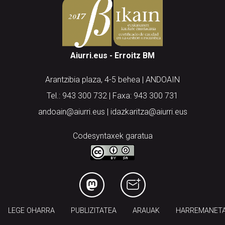
Aiurri.eus - Erroitz BM
Arantzibia plaza, 4-5 behea | ANDOAIN
Tel.: 943 300 732 | Faxa: 943 300 731
andoain@aiurri.eus | idazkaritza@aiurri.eus
Codesyntaxek garatua
LEGE OHARRA
PUBLIZITATEA
ARAUAK
HARREMANET