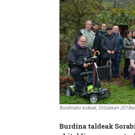
Burdinako kideak, Ortzaikan 2018an.
Burdina taldeak Sorab