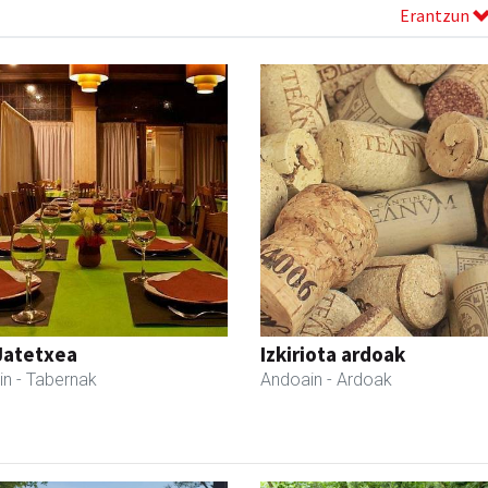
Erantzun
Jatetxea
Izkiriota ardoak
in
- Tabernak
Andoain
- Ardoak