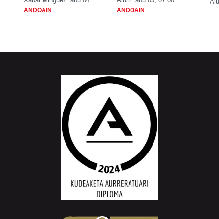
Xabat Minguez
abu 04
Aiurri
abu 05, 07:00
Aiu
ANDOAIN
ANDOAIN