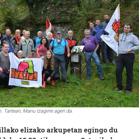
 Tartean, Manu Izagirre ageri da.
illako elizako arkupetan egingo du