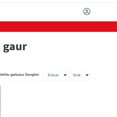
, gaur
Gehitu gaitzazu Googlen
Entzun
Itzuli