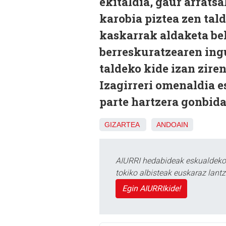
ekitaldia, gaur arrats
karobia piztea zen tal
kaskarrak aldaketa be
berreskuratzearen ingu
taldeko kide izan zir
Izagirreri omenaldia e
parte hartzera gonbida
GIZARTEA
ANDOAIN
AIURRI hedabideak eskualdeko n
tokiko albisteak euskaraz lan
Egin AIURRIkide!