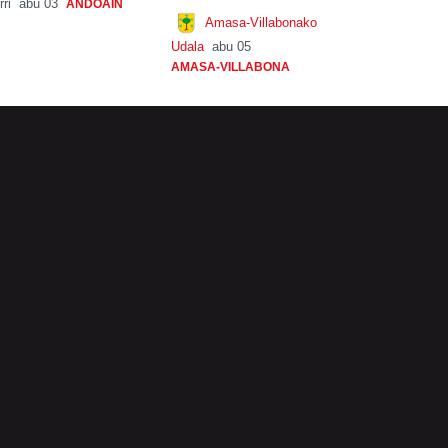
rri
abu 03
ANDOAIN
Amasa-Villabonako
Udala
abu 05
AMASA-VILLABONA