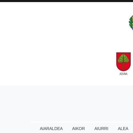
AIARALDEA
AIKOR
AIURRI
ALEA