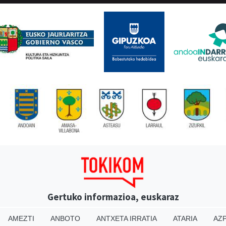
Gertuko informazioa, euskaraz
AMEZTI
ANBOTO
ANTXETA IRRATIA
ATARIA
AZP