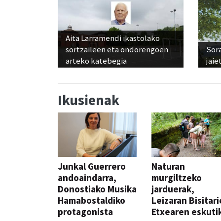
Aita Larramendi ikastolako
sortzaileen eta ondorengoen
Sora
arteko katebegia
jaie
Ikusienak
Junkal Guerrero
Naturan
andoaindarra,
murgiltzeko
Donostiako Musika
jarduerak,
Hamabostaldiko
Leizaran Bisitar
protagonista
Etxearen eskuti