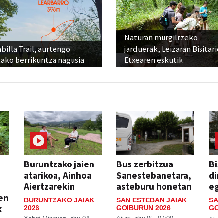
Naturan murgiltzeko
billa Trail, aurtengo
jarduerak, Leizaran Bisitar
tako berrikuntza nagusia
Etxearen eskutik
Buruntzako jaien
Bus zerbitzua
Bi
atarikoa, Ainhoa
Sanestebanetara,
di
Aiertzarekin
asteburu honetan
e
ien
BURUNTZAKO JAIAK
SAN ESTEBAN JAIAK
SA
k
2026
GOIBURUN 2026
GO