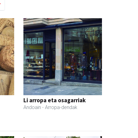
Li arropa eta osagarriak
Andoain
- Arropa-dendak