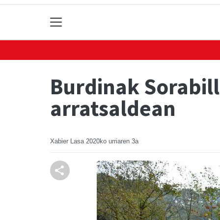
Burdinak Sorabill
arratsaldean
Xabier Lasa
2020ko urriaren 3a