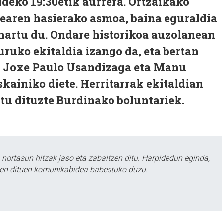
aldeko 19:30etik aurrera. Ortzaikako
dearen hasierako asmoa, baina eguraldia
hartu du. Ondare historikoa auzolanean
ruko ekitaldia izango da, eta bertan
en Joxe Paulo Usandizaga eta Manu
skainiko diete. Herritarrak ekitaldian
tu dituzte Burdinako boluntariek.
ortasun hitzak jaso eta zabaltzen ditu. Harpidedun eginda,
tzen dituen komunikabidea babestuko duzu.