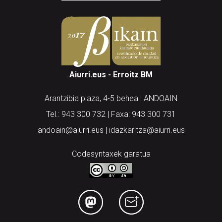
Aiurri.eus - Erroitz BM
Arantzibia plaza, 4-5 behea | ANDOAIN
Tel.: 943 300 732 | Faxa: 943 300 731
andoain@aiurri.eus | idazkaritza@aiurri.eus
Codesyntaxek garatua