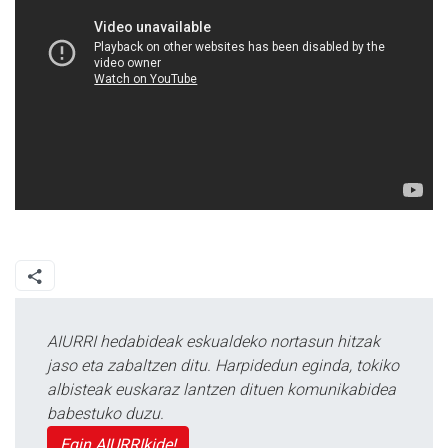
AIURRI hedabideak eskualdeko nortasun hitzak
jaso eta zabaltzen ditu. Harpidedun eginda, tokiko
albisteak euskaraz lantzen dituen komunikabidea
babestuko duzu.
Egin AIURRIkide!