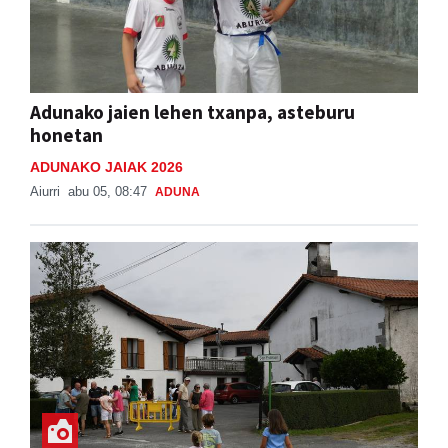
Adunako jaien lehen txanpa, asteburu
honetan
ADUNAKO JAIAK 2026
Aiurri
abu 05, 08:47
ADUNA