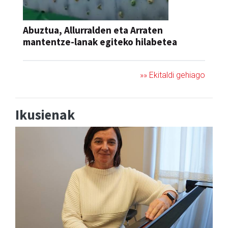
Abuztua, Allurralden eta Arraten
mantentze-lanak egiteko hilabetea
»» Ekitaldi gehiago
Ikusienak