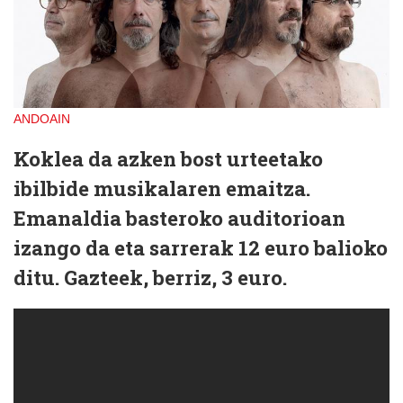
ANDOAIN
Koklea da azken bost urteetako
ibilbide musikalaren emaitza.
Emanaldia basteroko auditorioan
izango da eta sarrerak 12 euro balioko
ditu. Gazteek, berriz, 3 euro.