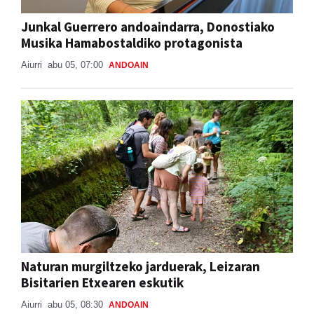
Junkal Guerrero andoaindarra, Donostiako
Musika Hamabostaldiko protagonista
Aiurri
abu 05, 07:00
ANDOAIN
Naturan murgiltzeko jarduerak, Leizaran
Bisitarien Etxearen eskutik
Aiurri
abu 05, 08:30
ANDOAIN