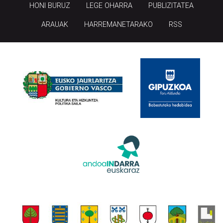
HONI BURUZ
LEGE OHARRA
PUBLIZITATEA
ARAUAK
HARREMANETARAKO
RSS