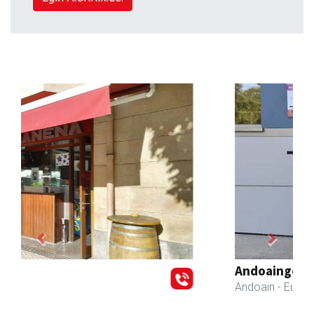
Previous
Next
Andoaingo AEK euskaltegia
Andoain
- Euskaltegiak