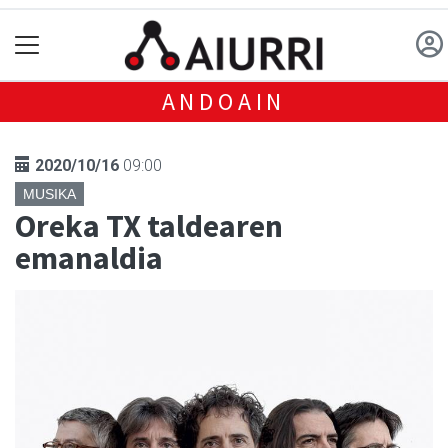
ANDOAIN
2020/10/16
09:00
MUSIKA
Oreka TX taldearen
emanaldia