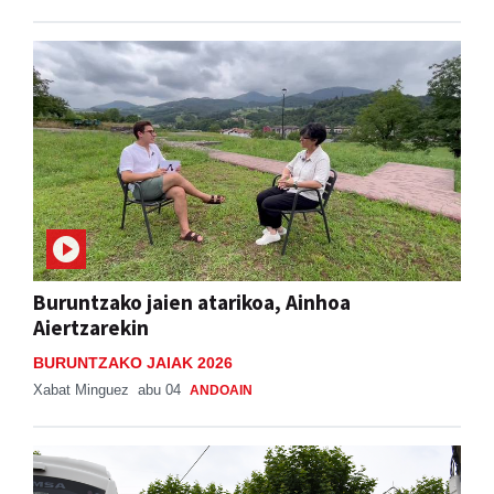
Buruntzako jaien atarikoa, Ainhoa
Aiertzarekin
BURUNTZAKO JAIAK 2026
Xabat Minguez
abu 04
ANDOAIN