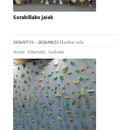
Sorabillako jaiak
FESTAK
2026/07/31 - 2026/08/23
Hainbat ordu
Arrate, Allurralde, Andoain