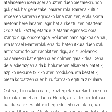
atalasearen ideia agerian uzten duen piezarekin, non
guk geuk har genezake ibaiaren rola. Barrena kultur
etxearen sarreran egindako lana izan zen, erakusketa
aretoan bere lanaren lagin bat aurkeztu zen bitartean.
Ordiziatik Ikaztegietara; eliz atarian egindako obra
izango dugu ondorengoa. Bolumen handiagokoa da hau,
eta Ismael Manterolak erraldoi baten itxura duen izaki
antropomorfo bat iradokitzen digu, aldiz, Golvanok
paisaiarekin bat egiten duen dolmen garaikidea. Dena
dela, adierazgarria da bi bolumenen elkarketa; batetik,
azpiko irekiune txikiko ateri modukoa, eta bestetik,
pieza koroatzen duen buru formako egitura zirkularra.
Ostean, Tolosakoa dator, Ikaztegietakoarekin harreman
formala gordetzen duena. Honek, aldiz, desberdintasun
bat du: sarez estalitako begi edo leiho zelataria, hain
zuzen. Oteizaren 'Atauts' eskulturari begira, irudi itxi eta