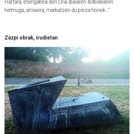
Hartara, etengabea den Oria ibaiaren ibilbidearen
helmuga, amaiera, markatzen du pieza honek…”.
Zazpi obrak, irudietan