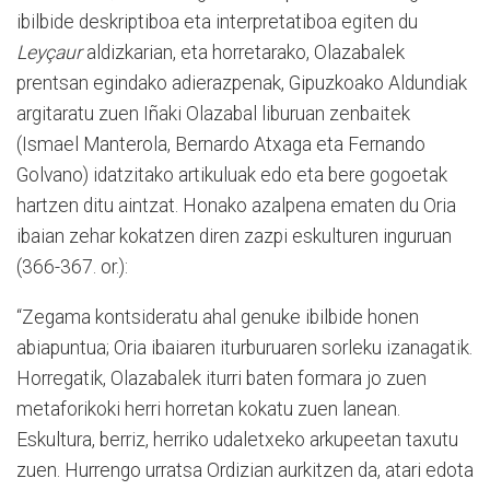
ibilbide deskriptiboa eta interpretatiboa egiten du
Leyçaur
aldizkarian, eta horretarako, Olazabalek
prentsan egindako adierazpenak, Gipuzkoako Aldundiak
argitaratu zuen Iñaki Olazabal liburuan zenbaitek
(Ismael Manterola, Bernardo Atxaga eta Fernando
Golvano) idatzitako artikuluak edo eta bere gogoetak
hartzen ditu aintzat. Honako azalpena ematen du Oria
ibaian zehar kokatzen diren zazpi eskulturen inguruan
(366-367. or.):
“Zegama kontsideratu ahal genuke ibilbide honen
abiapuntua; Oria ibaiaren iturburuaren sorleku izanagatik.
Horregatik, Olazabalek iturri baten formara jo zuen
metaforikoki herri horretan kokatu zuen lanean.
Eskultura, berriz, herriko udaletxeko arkupeetan taxutu
zuen. Hurrengo urratsa Ordizian aurkitzen da, atari edota