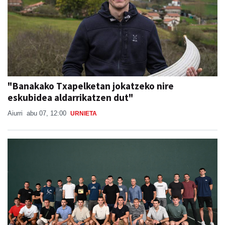
"Banakako Txapelketan jokatzeko nire
eskubidea aldarrikatzen dut"
Aiurri
abu 07, 12:00
URNIETA