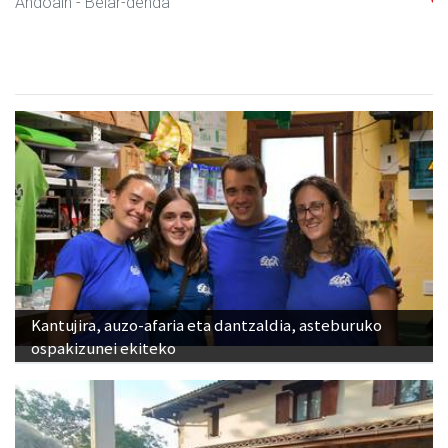
Andoain
- Belar-denda
Kantujira, auzo-afaria eta dantzaldia, asteburuko
ospakizunei ekiteko