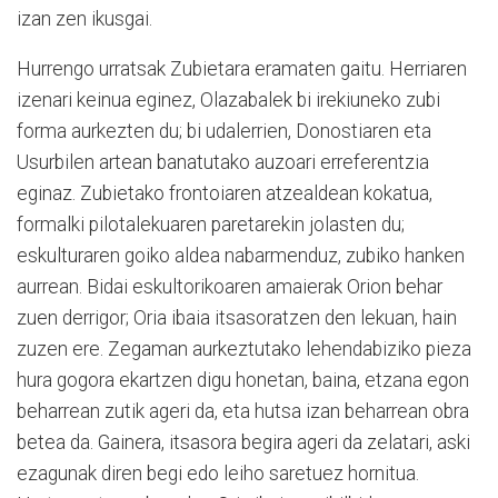
izan zen ikusgai.
Hurrengo urratsak Zubietara eramaten gaitu. Herriaren
izenari keinua eginez, Olazabalek bi irekiuneko zubi
forma aurkezten du; bi udalerrien, Donostiaren eta
Usurbilen artean banatutako auzoari erreferentzia
eginaz. Zubietako frontoiaren atzealdean kokatua,
formalki pilotalekuaren paretarekin jolasten du;
eskulturaren goiko aldea nabarmenduz, zubiko hanken
aurrean. Bidai eskultorikoaren amaierak Orion behar
zuen derrigor; Oria ibaia itsasoratzen den lekuan, hain
zuzen ere. Zegaman aurkeztutako lehendabiziko pieza
hura gogora ekartzen digu honetan, baina, etzana egon
beharrean zutik ageri da, eta hutsa izan beharrean obra
betea da. Gainera, itsasora begira ageri da zelatari, aski
ezagunak diren begi edo leiho saretuez hornitua.