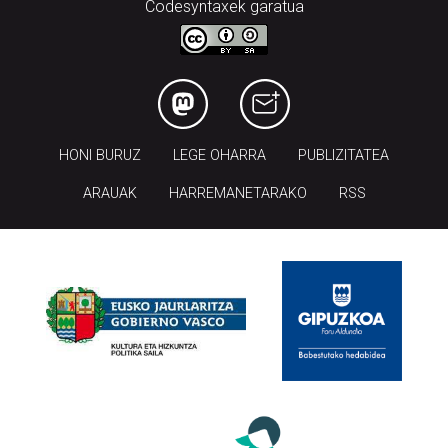
Codesyntaxek garatua
HONI BURUZ
LEGE OHARRA
PUBLIZITATEA
ARAUAK
HARREMANETARAKO
RSS