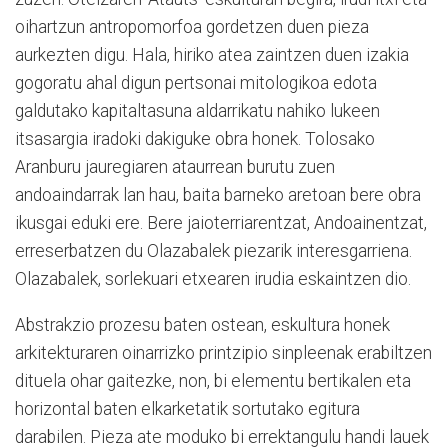
oihartzun antropomorfoa gordetzen duen pieza
aurkezten digu. Hala, hiriko atea zaintzen duen izakia
gogoratu ahal digun pertsonai mitologikoa edota
galdutako kapitaltasuna aldarrikatu nahiko lukeen
itsasargia iradoki dakiguke obra honek. Tolosako
Aranburu jauregiaren ataurrean burutu zuen
andoaindarrak lan hau, baita barneko aretoan bere obra
ikusgai eduki ere. Bere jaioterriarentzat, Andoainentzat,
erreserbatzen du Olazabalek piezarik interesgarriena.
Olazabalek, sorlekuari etxearen irudia eskaintzen dio.
Abstrakzio prozesu baten ostean, eskultura honek
arkitekturaren oinarrizko printzipio sinpleenak erabiltzen
dituela ohar gaitezke, non, bi elementu bertikalen eta
horizontal baten elkarketatik sortutako egitura
darabilen. Pieza ate moduko bi errektangulu handi lauek