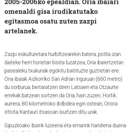
2005-2006ko epealdian. Oria ibaiari
omenaldi gisa irudikatutako
egitasmoa osatu zuten zazpi
artelanek.
Zazpi eskulturetara hurbiltzearekin batera, polita izan
daiteke herri horietan bisita luzatzea, Oria ibaiertzetan
pasealeku txukunak egokitu baitituzte guztietan ere.
Oria ibaiak Aizkorriko San Adrian inguruan (660 metro)
du sorburua; bertaratzen diren Latsaen eta Otzaurte
errekak batzean sortzen da Oria, hain zuzen. Hortik
aurrera, 80 kilometroko ibilbidea egin ostean, Oriora
iritsita Kantauri itsasoan isurtzen ditu urak.
Gipuzkoako ibairik luzeena eta emaririk handiena duena