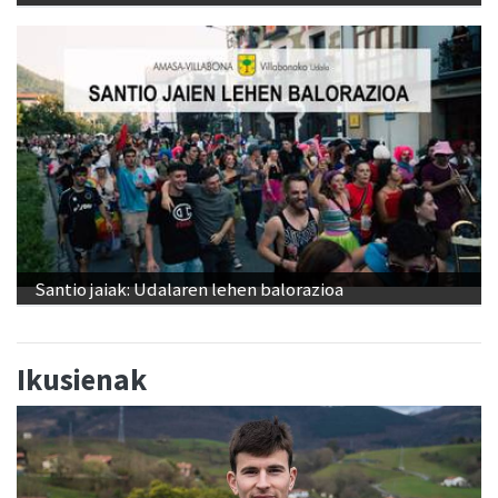
Santio jaiak: Udalaren lehen balorazioa
Ikusienak