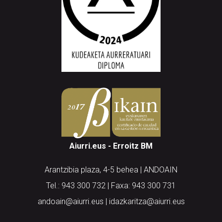
Aiurri.eus - Erroitz BM
Arantzibia plaza, 4-5 behea | ANDOAIN
Tel.: 943 300 732 | Faxa: 943 300 731
andoain@aiurri.eus | idazkaritza@aiurri.eus