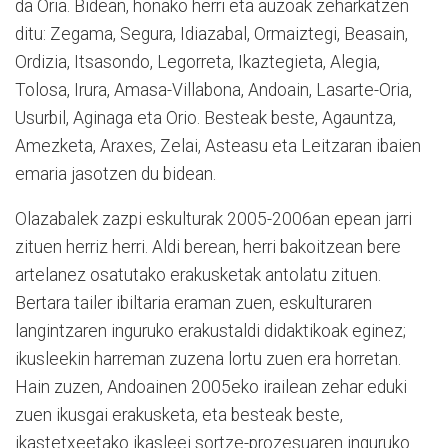
da Oria. Bidean, honako herri eta auzoak zeharkatzen
ditu: Zegama, Segura, Idiazabal, Ormaiztegi, Beasain,
Ordizia, Itsasondo, Legorreta, Ikaztegieta, Alegia,
Tolosa, Irura, Amasa-Villabona, Andoain, Lasarte-Oria,
Usurbil, Aginaga eta Orio. Besteak beste, Agauntza,
Amezketa, Araxes, Zelai, Asteasu eta Leitzaran ibaien
emaria jasotzen du bidean.
Olazabalek zazpi eskulturak 2005-2006an epean jarri
zituen herriz herri. Aldi berean, herri bakoitzean bere
artelanez osatutako erakusketak antolatu zituen.
Bertara tailer ibiltaria eraman zuen, eskulturaren
langintzaren inguruko erakustaldi didaktikoak eginez;
ikusleekin harreman zuzena lortu zuen era horretan.
Hain zuzen, Andoainen 2005eko irailean zehar eduki
zuen ikusgai erakusketa, eta besteak beste,
ikastetxeetako ikasleei sortze-prozesuaren inguruko