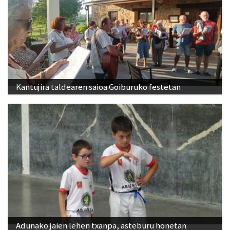
Kantujira taldearen saioa Goiburuko festetan
Adunako jaien lehen txanpa, asteburu honetan