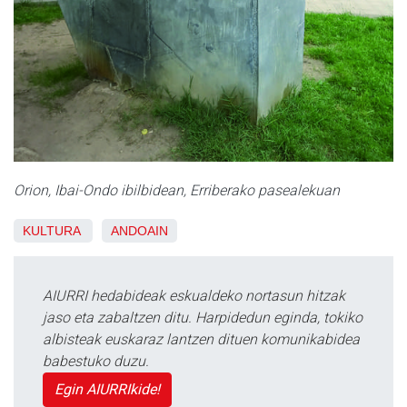
Orion, Ibai-Ondo ibilbidean, Erriberako pasealekuan
KULTURA
ANDOAIN
AIURRI hedabideak eskualdeko nortasun hitzak
jaso eta zabaltzen ditu. Harpidedun eginda, tokiko
albisteak euskaraz lantzen dituen komunikabidea
babestuko duzu.
Egin AIURRIkide!