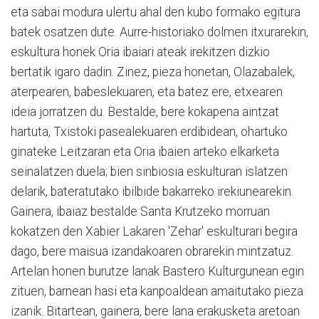
eta sabai modura ulertu ahal den kubo formako egitura
batek osatzen dute. Aurre-historiako dolmen itxurarekin,
eskultura honek Oria ibaiari ateak irekitzen dizkio
bertatik igaro dadin. Zinez, pieza honetan, Olazabalek,
aterpearen, babeslekuaren, eta batez ere, etxearen
ideia jorratzen du. Bestalde, bere kokapena aintzat
hartuta, Txistoki pasealekuaren erdibidean, ohartuko
ginateke Leitzaran eta Oria ibaien arteko elkarketa
seinalatzen duela; bien sinbiosia eskulturan islatzen
delarik, bateratutako ibilbide bakarreko irekiunearekin.
Gainera, ibaiaz bestalde Santa Krutzeko morruan
kokatzen den Xabier Lakaren 'Zehar' eskulturari begira
dago, bere maisua izandakoaren obrarekin mintzatuz.
Artelan honen burutze lanak Bastero Kulturgunean egin
zituen, barnean hasi eta kanpoaldean amaitutako pieza
izanik. Bitartean, gainera, bere lana erakusketa aretoan