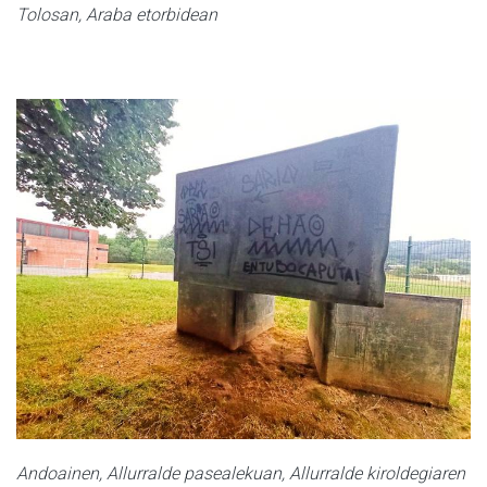
Tolosan, Araba etorbidean
Andoainen, Allurralde pasealekuan, Allurralde kiroldegiaren