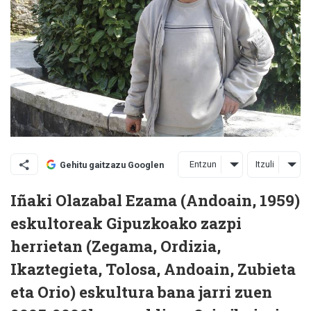
Entzun
Itzuli
Gehitu gaitzazu Googlen
Iñaki Olazabal Ezama (Andoain, 1959)
eskultoreak Gipuzkoako zazpi
herrietan (Zegama, Ordizia,
Ikaztegieta, Tolosa, Andoain, Zubieta
eta Orio) eskultura bana jarri zuen