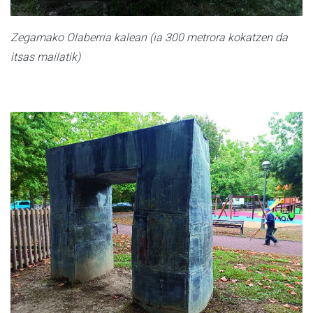
Zegamako Olaberria kalean (ia 300 metrora kokatzen da
itsas mailatik)