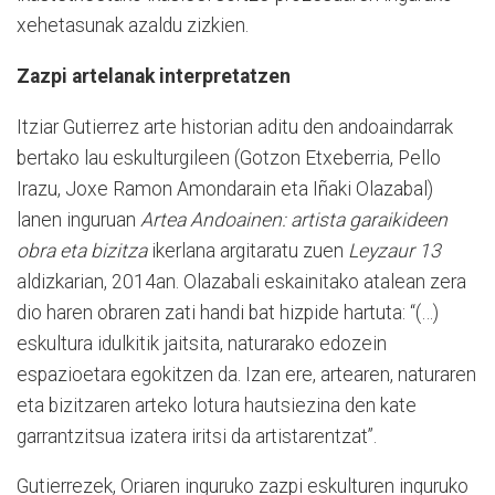
xehetasunak azaldu zizkien.
Zazpi artelanak interpretatzen
Itziar Gutierrez arte historian aditu den andoaindarrak
bertako lau eskulturgileen (Gotzon Etxeberria, Pello
Irazu, Joxe Ramon Amondarain eta Iñaki Olazabal)
lanen inguruan
Artea Andoainen: artista garaikideen
obra eta bizitza
ikerlana argitaratu zuen
Leyzaur 13
aldizkarian, 2014an. Olazabali eskainitako atalean zera
dio haren obraren zati handi bat hizpide hartuta: “(…)
eskultura idulkitik jaitsita, naturarako edozein
espazioetara egokitzen da. Izan ere, artearen, naturaren
eta bizitzaren arteko lotura hautsiezina den kate
garrantzitsua izatera iritsi da artistarentzat”.
Gutierrezek, Oriaren inguruko zazpi eskulturen inguruko