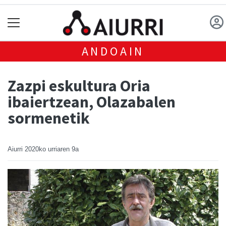
ANDOAIN
Zazpi eskultura Oria
ibaiertzean, Olazabalen
sormenetik
Aiurri
2020ko urriaren 9a