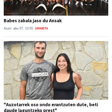
Babes zabala jaso du Ansak
Aiurri
abu 07, 13:55
URNIETA
"Auzotarrek oso ondo erantzuten dute, beti
daude laguntzeko prest"