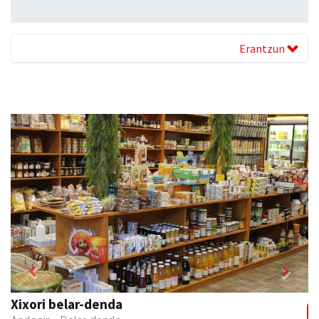
Erantzun
Previous
Next
Xixori belar-denda