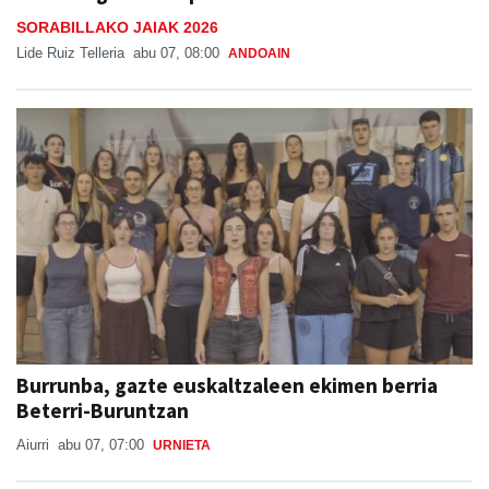
SORABILLAKO JAIAK 2026
Lide Ruiz Telleria
abu 07, 08:00
ANDOAIN
Burrunba, gazte euskaltzaleen ekimen berria
Beterri-Buruntzan
Aiurri
abu 07, 07:00
URNIETA