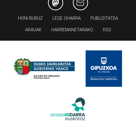
HONI BURUZ
LEGE OHARRA
PUBLIZITATEA
ARAUAK
HARREMANETARAKO
RSS