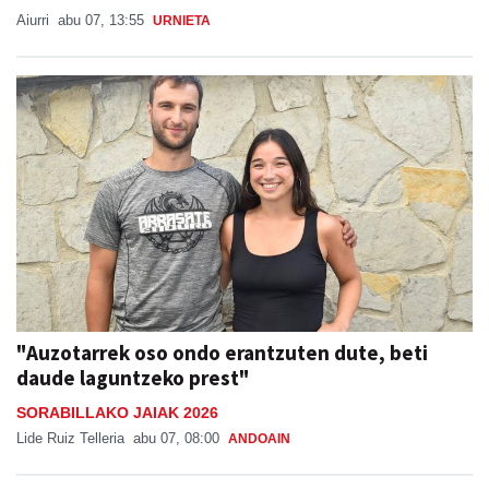
Aiurri
abu 07, 13:55
URNIETA
"Auzotarrek oso ondo erantzuten dute, beti
daude laguntzeko prest"
SORABILLAKO JAIAK 2026
Lide Ruiz Telleria
abu 07, 08:00
ANDOAIN