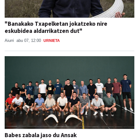
"Banakako Txapelketan jokatzeko nire
eskubidea aldarrikatzen dut"
Aiurri
abu 07, 12:00
URNIETA
Babes zabala jaso du Ansak