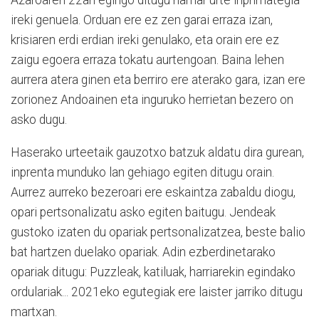
Azaroaren 22an egingo ditugu hamar urte inprimategia
ireki genuela. Orduan ere ez zen garai erraza izan,
krisiaren erdi erdian ireki genulako, eta orain ere ez
zaigu egoera erraza tokatu aurtengoan. Baina lehen
aurrera atera ginen eta berriro ere aterako gara, izan ere
zorionez Andoainen eta inguruko herrietan bezero on
asko dugu.
Haserako urteetaik gauzotxo batzuk aldatu dira gurean,
inprenta munduko lan gehiago egiten ditugu orain.
Aurrez aurreko bezeroari ere eskaintza zabaldu diogu,
opari pertsonalizatu asko egiten baitugu. Jendeak
gustoko izaten du opariak pertsonalizatzea, beste balio
bat hartzen duelako opariak. Adin ezberdinetarako
opariak ditugu: Puzzleak, katiluak, harriarekin egindako
ordulariak... 2021eko egutegiak ere laister jarriko ditugu
martxan.