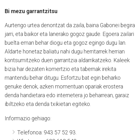
Bi mezu garrantzitsu
Aurtengo urtea denontzat da zaila, baina Gabonei begira
jarri, eta baikor eta lanerako gogoz gaude. Egoera zailari
buelta eman behar diogu eta gogoz egingo dugu lan.
Aldarte honetaz baliatu nahi dugu herritarrek herrian
kontsumitzeko duen garrantzia aldarrikatzeko. Kaleek
bizia har dezaten komertzio eta tabernak irekita
mantendu behar ditugu. Esfortzu bat egin beharko
genuke denok, azken momentuan opariak erostera
denda handietara edo internetera jo beharrean, garaiz
ibiltzeko eta denda txikietan egiteko.
Informazio gehiago:
Telefonoa: 943 57 52 93.