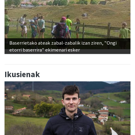
Baserrietako ateak zabal-zabalik izan ziren, "Ongi
etorri baserrira" ekimenari esker
Ikusienak