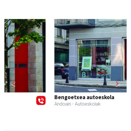
Previous
Next
Bengoetxea autoeskola
Andoain
- Autoeskolak