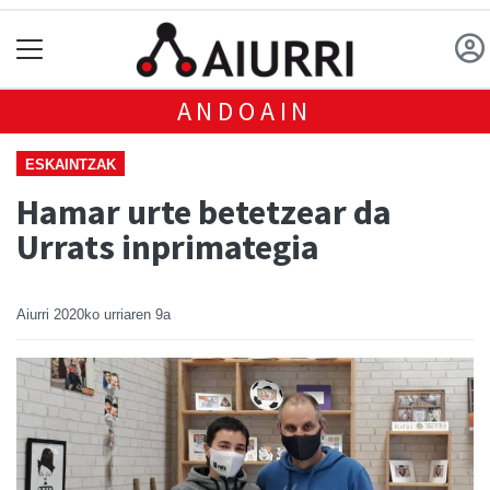
ANDOAIN
ESKAINTZAK
Hamar urte betetzear da
Urrats inprimategia
Aiurri
2020ko urriaren 9a