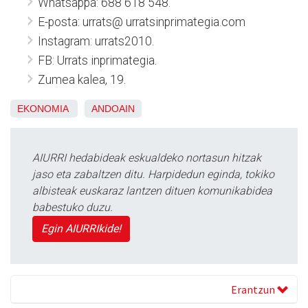
Whatsappa: 688 618 548.
E-posta: urrats@ urratsinprimategia.com
Instagram: urrats2010.
FB: Urrats inprimategia.
Zumea kalea, 19.
EKONOMIA
ANDOAIN
AIURRI hedabideak eskualdeko nortasun hitzak
jaso eta zabaltzen ditu. Harpidedun eginda, tokiko
albisteak euskaraz lantzen dituen komunikabidea
babestuko duzu.
Egin AIURRIkide!
Erantzun