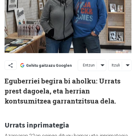
Entzun
Itzuli
Gehitu gaitzazu Googlen
Eguberriei begira bi aholku: Urrats
prest dagoela, eta herrian
kontsumitzea garrantzitsua dela.
Urrats inprimategia