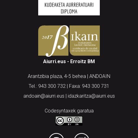
Aiurri.eus - Erroitz BM
Arantzibia plaza, 4-5 behea | ANDOAIN
Tel.: 943 300 732 | Faxa: 943 300 731
andoain@aiurri.eus | idazkaritza@aiurri.eus
Codesyntaxek garatua