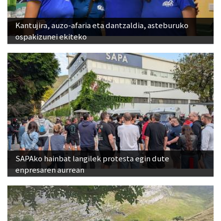
Kantujira, auzo-afaria eta dantzaldia, asteburuko
ospakizunei ekiteko
SAPAko hainbat langilek protesta egin dute
enpresaren aurrean