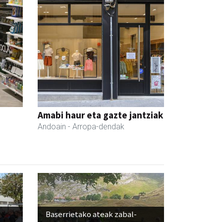
Amabi haur eta gazte jantziak
Andoain
- Arropa-dendak
Baserrietako ateak zabal-