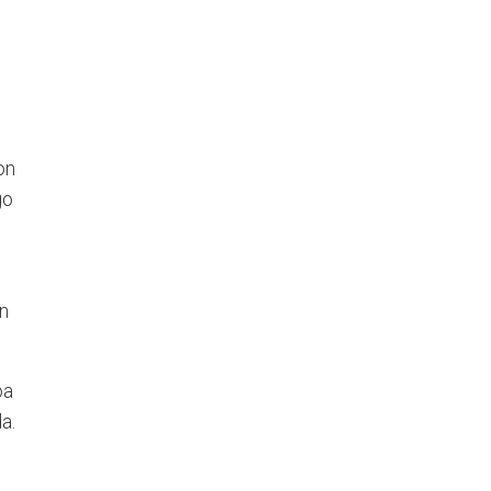
on
go
an
oa
a.