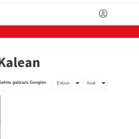
 Kalean
Gehitu gaitzazu Googlen
Entzun
Itzuli