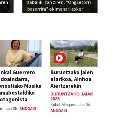
aren
zabalik izan ziren, "Ongi etorri
baserrira" ekimenari esker
nkal Guerrero
Buruntzako jaien
doaindarra,
atarikoa, Ainhoa
nostiako Musika
Aiertzarekin
amabostaldiko
BURUNTZAKO JAIAK
otagonista
2026
Xabat Minguez
abu 04
rri
abu 05
ANDOAIN
ANDOAIN