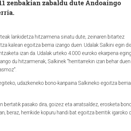
 11 zenbakian zabaldu dute Andoaingo
rria.
teak lankidetza hitzarmena sinatu dute, zeinaren bitartez
tza kalean egoitza berria izango duen. Udalak Salkini egin di
tzaketa izan da. Udalak urteko 4.000 euroko ekarpena egin
izango du hitzarmenak, Salkinek "herritarrekin izan behar duen
asmoz".
 egiteko, udazkeneko bono-kanpaina Salkineko egoitza berri
un bertatik pasako dira, goizez eta arratsaldez, erosketa bon
 beraz, herrikide kopuru handi bat egoitza berritik igaroko d