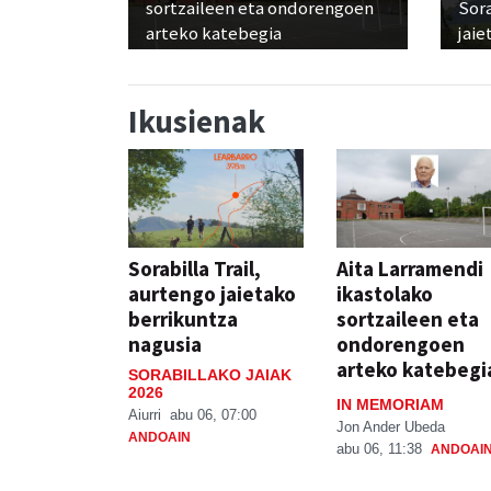
sortzaileen eta ondorengoen
Sora
arteko katebegia
jaie
Ikusienak
Sorabilla Trail,
Aita Larramendi
aurtengo jaietako
ikastolako
berrikuntza
sortzaileen eta
nagusia
ondorengoen
arteko katebegi
SORABILLAKO JAIAK
2026
IN MEMORIAM
Aiurri
abu 06, 07:00
Jon Ander Ubeda
ANDOAIN
abu 06, 11:38
ANDOAI