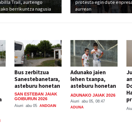
billa Trail, aurtengo
protesta egin dute enpres
tako berrikuntza nagusia
aurrean
Bus zerbitzua
Adunako jaien
Ju
Sanestebanetara,
lehen txanpa,
an
asteburu honetan
asteburu honetan
Do
H
SAN ESTEBAN JAIAK
ADUNAKO JAIAK 2026
a
pr
GOIBURUN 2026
Aiurri
abu 05, 08:47
Aiurri
abu 05
ANDOAIN
ADUNA
Aiu
N