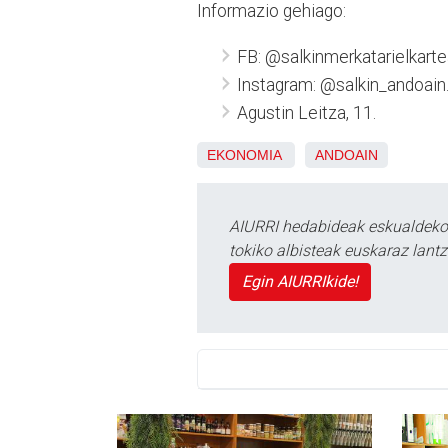
Informazio gehiago:
FB: @salkinmerkatarielkarte
Instagram: @salkin_andoain
Agustin Leitza, 11.
EKONOMIA
ANDOAIN
AIURRI hedabideak eskualdeko n
tokiko albisteak euskaraz lan
Egin AIURRIkide!