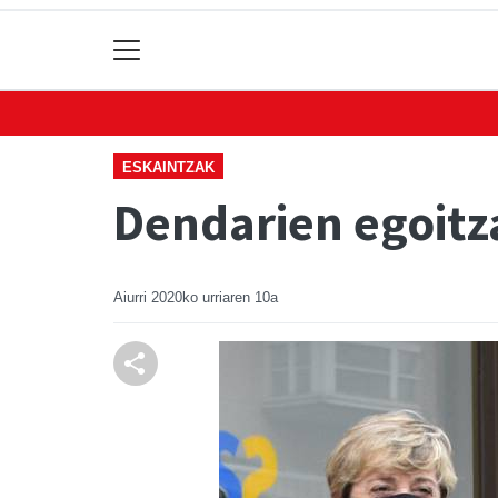
ESKAINTZAK
Dendarien egoitza
Aiurri
2020ko urriaren 10a