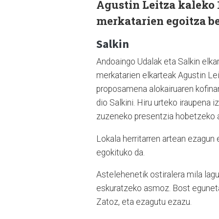
Agustin Leitza kaleko
merkatarien egoitza be
Salkin
Andoaingo Udalak eta Salkin elkar
merkatarien elkarteak Agustin Lei
proposamena alokairuaren kofinan
dio Salkini. Hiru urteko iraupena 
zuzeneko presentzia hobetzeko 
Lokala herritarren artean ezagun
egokituko da.
Astelehenetik ostiralera mila lag
eskuratzeko asmoz. Bost egunetan,
Zatoz, eta ezagutu ezazu.