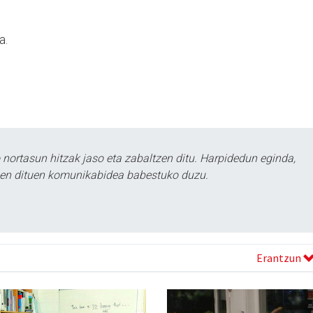
a.
.
ortasun hitzak jaso eta zabaltzen ditu. Harpidedun eginda,
tzen dituen komunikabidea babestuko duzu.
Erantzun