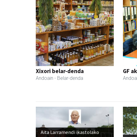
Xixori belar-denda
GF a
Andoain
- Belar-denda
Andoa
Aita Larramendi ikastolako