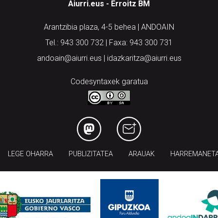
Aiurri.eus - Erroitz BM
Arantzibia plaza, 4-5 behea | ANDOAIN
Tel.: 943 300 732 | Faxa: 943 300 731
andoain@aiurri.eus | idazkaritza@aiurri.eus
Codesyntaxek garatua
LEGE OHARRA
PUBLIZITATEA
ARAUAK
HARREMANET