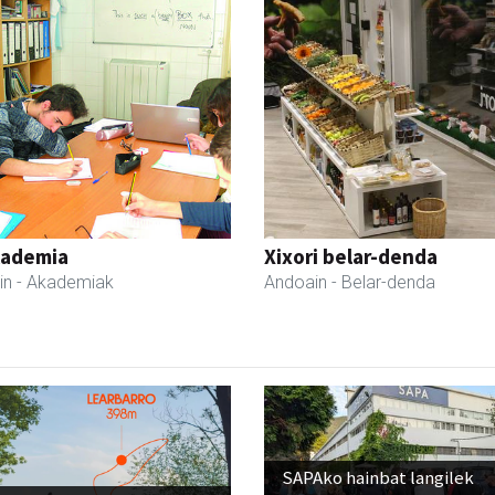
kademia
Xixori belar-denda
in
- Akademiak
Andoain
- Belar-denda
SAPAko hainbat langilek